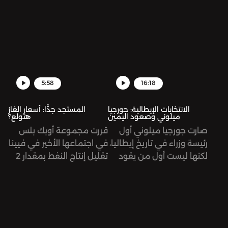
وراء ذلك؟ حلقة أرشيفية.
عمل، طرح فيها أفكاره
ومعالجته لقضايا إنسانية
مختلفة؛ الحب، والثورة،
والاشتراكية، والوجودية،
الاحتلال الصهيوني
لفلسطين، وغيرها. نستعيد
5:58
16:18
في هذه الحلقة رحلته
الطويلة ونمرّ على أهم
الانتخابات الإيطالية: جورجيا
المستجد جدًّا: أسعار الغاز
محطاتها.
ميلوني وصعود اليمين
هتولع؟
صارت جورجيا ميلوني أول
قررت مجموعة أوبك بلس
رئيسة وزراء في تاريخ إيطاليا،
في اجتماعها الأخير في فيينا
لكنها ليست أول من يقود
تقليل إنتاج النفط بمقدار 2
هذا البلد بأفكار يمينية
مليون برميل يومياً بدءًا من
متطرفة. كيف صعدت
شهر تشرين الثاني/نوفمبر. ما
ميلوني إلى السلطة وما
معنى هذا القرار، وما هي
هي طبيعة خطابها؟
تبعاته؟