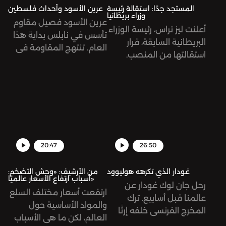
المستجد جدًا: استقالة رئيسة
عرين الأسود وأحداث فلسطين
وزراء بريطانيا
عرين الأسود فصيل مقاوم
أعلنت ليز تراس، رئيسة الوزراء
تأسس في نابلس بداية هذا
البريطانية السابقة، قرار
العام. تنتهج المقاومة في
استقالتها من المنصب.
فلسطين أساليبًا جديدة في
جاءت تراس بوعود حملت
مواجهة الاحتلال الإسرائيلي.
شعار تخفيض الضرائب على
المواطنين، أمر جميل، أليس
كذلك؟ لمَ استقالت إذن؟
20:47
26:50
غودار الذي تكرهه هوليوود
من الأرشيف: «وحش التضخم:
أسباب ارتفاع الأسعار عالميًا»
رحل جان لوك غودار عن
ارتفعت أسعار مختلف السلع
عالمنا قبل أسابيع. ترك
والمواد الأساسية حول
المخرج الفرنسي خلفه إرثًا
العالم، لكن ما هي الأسباب
سينمائيًا يتكوّن من 131