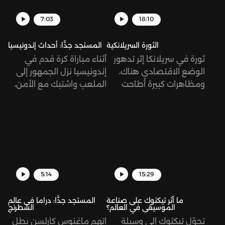
7:03
18:10
الثورة السريلانكية
المستجد جدًّا: أحداث إندونيسيا
ثورة في سريلانكا إثر تدهور
أثناء مباراة كرة قدم في
الوضع الاقتصادي هناك،
إندونيسيا نزل الجمهور إلى
ومظاهرات كبيرة أطاحت
الملعب واشتبك مع الأمن،
برئيس الجمهورية. كيف
ونتج عن هذا العراك مقتل
وصل الحال إلى هنا؟
174 شخص من ضمنهم
طفل عمره ثلاث سنوات.
تُرى، ما الذي حصل بالضبط؟
5:14
15:29
ما أثر تيكتوك على صناعة
المستجد جدًّا: دراما في عالم
الموسيقى في العالم؟
الشطرنج
تحوّل تيكتوك إلى وسيلة
اتهم ماغنوس كارلسن بطل