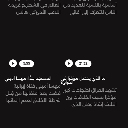
أساسية بالنسبة للعديد من
العالم في الشطرنج غريمه
الناس للتعرّف إلى أغاني
اللاعب الأميركي هانس
وموسيقى جديدة، وليس
نيمان بالغش، وذلك بعد
اليوتيوب أو الراديو. تُرى، ما
فوز الأخير على كارلسن في
أثر ذلك على مستقبل هذه
كأس سينكفيلد، منهيًا له
الصناعة؟
سلسلة من 53 مباراة من
دون هزيمة.
5:55
21:32
ما الذي يحصل مؤخرًا في
المستجد جدًّا: مهسا أميني
العراق؟
مهسا أميني فتاة إيرانية
تشهد العراق احتجاجات كبير
قضت بعد اعتقالها من قِبل
مؤخرًا بسبب الخلافات بين
شرطة الأخلاق لعدم ارتدائها
ائتلاف إنقاذ وطن الذي
الحجاب "بالشكل الصحيح".
يطالب بتشكيل حكومة
أدت وفاتها إلى توجيه
وطنية، وتحالف الإطار
اتهامات للشرطة بتعنيفها
التنسيقي الذي ينادي