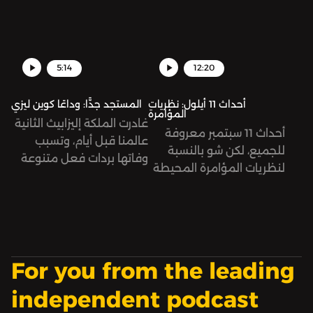
وتعذيبها بشكل مبرح أدى
بتشكيل حكومة محاصصة
إلى مقتلها، في حين رفضت
طائفية، الأمر الذي عرقل
السلطات هذا السيناريو
تشكيل حكومة في العراق
وصرّح المسؤولون في
منذ انعقاد الانتخابات
5:14
12:20
الشرطة أنها توفيت جراء أزمة
التشريعية عام 2021.
قلبية.
أحداث 11 أيلول: نظريات
المستجد جدًّا: وداعًا كوين ليزي
المؤامرة
غادرت الملكة إليزابيث الثانية
أحداث 11 سبتمبر معروفة
عالمنا قبل أيام، وتسبب
للجميع، لكن شو بالنسبة
وفاتها بردات فعل متنوعة
لنظريات المؤامرة المحيطة
عبر الإنترنت بين ساخط
فيها؟
ومتعاطف.
For you from the leading
independent podcast