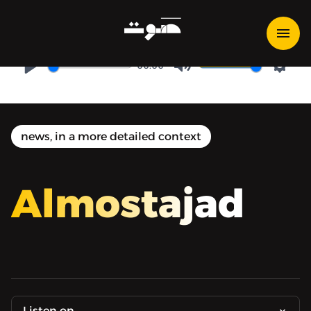
شيرين أبو عاقلة
00:00
Play
Mute
Setti
news, in a more detailed context
Almostajad
Listen on