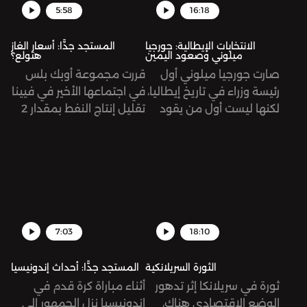
5:58
16:18
في هذه الحلقة رحلته
الطويلة ونمرّ على أهم
الانتخابات الإيطالية: جورجيا
المستجد جدًّا: أسعار الغاز
محطاتها.
ميلوني وصعود اليمين
هتولع؟
صارت جورجيا ميلوني أول
قررت مجموعة أوبك بلس
رئيسة وزراء في تاريخ إيطاليا،
في اجتماعها الأخير في فيينا
لكنها ليست أول من يقود
تقليل إنتاج النفط بمقدار 2
هذا البلد بأفكار يمينية
مليون برميل يومياً بدءًا من
متطرفة. كيف صعدت
شهر تشرين الثاني/نوفمبر. ما
ميلوني إلى السلطة وما
معنى هذا القرار، وما هي
هي طبيعة خطابها؟
تبعاته؟
7:03
18:10
الثورة السريلانكية
المستجد جدًّا: أحداث إندونيسيا
ثورة في سريلانكا إثر تدهور
أثناء مباراة كرة قدم في
الوضع الاقتصادي هناك،
إندونيسيا نزل الجمهور إلى