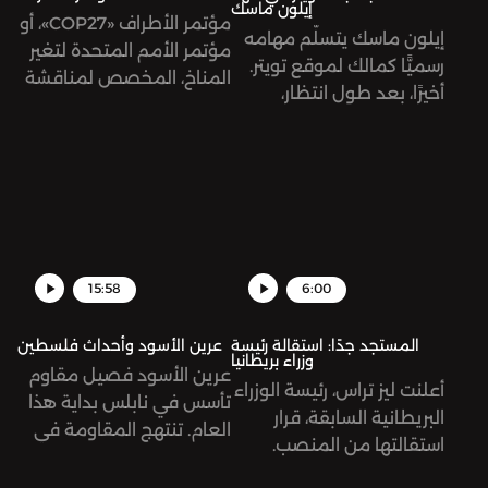
إيلون ماسك
سجنه بالفعل التعسّفي
مؤتمر الأطراف «COP27»، أو
إيلون ماسك يتسلّم مهامه
والظالم.
مؤتمر الأمم المتحدة لتغير
رسميًّا كمالك لموقع تويتر.
المناخ، المخصص لمناقشة
أخيرًا، بعد طول انتظار،
أوضاع التغير المناخي في
واختصام في المحاكم
العالم، تبدأ أعماله غدًا في
ونقاشات علنية.
مدينة شرم الشيخ المصرية.
ما هو هذا المؤتمر؟ وما هي
الآمال المعلّقة عليه؟
15:58
6:00
المستجد جدًا: استقالة رئيسة
عرين الأسود وأحداث فلسطين
وزراء بريطانيا
عرين الأسود فصيل مقاوم
أعلنت ليز تراس، رئيسة الوزراء
تأسس في نابلس بداية هذا
البريطانية السابقة، قرار
العام. تنتهج المقاومة في
استقالتها من المنصب.
فلسطين أساليبًا جديدة في
جاءت تراس بوعود حملت
مواجهة الاحتلال الإسرائيلي.