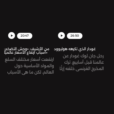
شعار تخفيض الضرائب على
المواطنين، أمر جميل، أليس
كذلك؟ لمَ استقالت إذن؟
20:47
26:50
غودار الذي تكرهه هوليوود
من الأرشيف: «وحش التضخم:
أسباب ارتفاع الأسعار عالميًا»
رحل جان لوك غودار عن
ارتفعت أسعار مختلف السلع
عالمنا قبل أسابيع. ترك
والمواد الأساسية حول
المخرج الفرنسي خلفه إرثًا
العالم، لكن ما هي الأسباب
سينمائيًا يتكوّن من 131
وراء ذلك؟ حلقة أرشيفية.
عمل، طرح فيها أفكاره
ومعالجته لقضايا إنسانية
مختلفة؛ الحب، والثورة،
والاشتراكية، والوجودية،
الاحتلال الصهيوني
لفلسطين، وغيرها. نستعيد