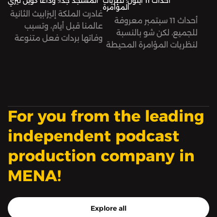
أحداث 11 أيلول: نظريات
المستجد جدًّا: وداعًا كوين ليزي
المؤامرة
غادرت الملكة إليزابيث الثانية
أحداث 11 سبتمبر معروفة
عالمنا قبل أيام، وتسبب
للجميع، لكن شو بالنسبة
وفاتها بردات فعل متنوعة
لنظريات المؤامرة المحيطة
عبر الإنترنت بين ساخط
فيها؟
ومتعاطف.
For you from the leading
independent podcast
production company in
MENA!
Explore all