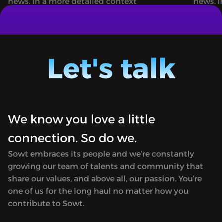
news, in a more detailed context
news, i
بالنسياغا
قتال السودان.. صادم ومتوقّع
"Almostajad" [Arabic for Novel] dives
"Almost
into recent breaking stories, lays down
into re
events, and connects the dots.Available
events,
Let's talk
only in Arabic.
only in
We know you love a little
connection. So do we.
Sowt embraces its people and we’re constantly
growing our team of talents and community that
share our values, and above all, our passion. You’re
one of us for the long haul no matter how you
contribute to Sowt.