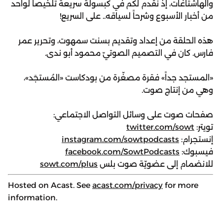
والهاشتاغات، إذ نقدم لكم في كبسولة سريعة تلخيصاً لواحد
من أخبار الأسبوع وشرحاً لسياقه.. على السريع!
هذه الحلقة من إعداد وتقديم بسنت سمهوت، وتحرير عمر
فارس. كان في التصميم الصوتيّ محمود أبو ندى.
«المستجد جداً» فقرة مصغّرة من بودكاست «المُستجَد»،
وهي من إنتاج صوت.
صفحات صوت على وسائل التواصل الاجتماعي:
تويتر:
twitter.com/sowt
إنستجرام:
instagram.com/sowtpodcasts
فيسبوك:
facebook.com/SowtPodcasts
للانضمام إلى عضويّة صوت بلس
sowt.com/plus
Hosted on Acast. See
acast.com/privacy
for more
information.