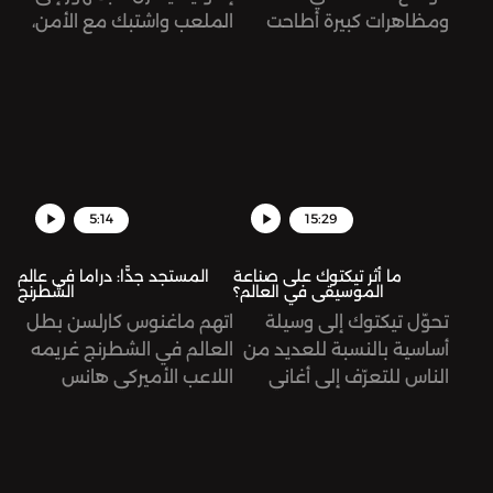
ومظاهرات كبيرة أطاحت
الملعب واشتبك مع الأمن،
برئيس الجمهورية. كيف
ونتج عن هذا العراك مقتل
وصل الحال إلى هنا؟
174 شخص من ضمنهم
طفل عمره ثلاث سنوات.
تُرى، ما الذي حصل بالضبط؟
5:14
15:29
ما أثر تيكتوك على صناعة
المستجد جدًّا: دراما في عالم
الموسيقى في العالم؟
الشطرنج
تحوّل تيكتوك إلى وسيلة
اتهم ماغنوس كارلسن بطل
أساسية بالنسبة للعديد من
العالم في الشطرنج غريمه
الناس للتعرّف إلى أغاني
اللاعب الأميركي هانس
وموسيقى جديدة، وليس
نيمان بالغش، وذلك بعد
اليوتيوب أو الراديو. تُرى، ما
فوز الأخير على كارلسن في
أثر ذلك على مستقبل هذه
كأس سينكفيلد، منهيًا له
الصناعة؟
سلسلة من 53 مباراة من