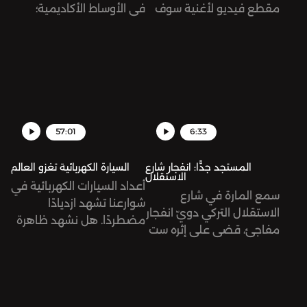
مقطع فيديو لأغنية سوف
في الأوساط الأكاديمية؛
تساهم فيها مع نيكي ميناج
جمهور كبير من الخصوم
ومالوما حتى تكون من
والتابعين. من هو هذا
ضمن الأغاني الرسمية لكأس
الشخص، ولماذا حظي بهذه
العالم فيفا قطر 2022. ما
الشهرة؟
هي الآراء المختلفة حول
الأغنية ومقطع ميريام
فارس تحديدًا؟
57:01
6:33
المستجد جدًّا: انفجار شارع
السيارة الكهربائية تغزو العالم
الاستقلال
أعداد السيارات الكهربائية في
سمع المارة في شارع
شوارعنا تشهد ازديادًا
الاستقلال التركي دويّ انفجار
مضطردًا. هل نشهد ظاهرة
مفاجئ، قضى على إثره ست
مؤقتة أم أننا نتجه نحو
ضحايا وعشرات الجرحى. تُرى
مستقبل جديد للنقل؟
ما هي الأبعاد السياسية
نستضيف في هذه الحلقة
لهذا الانفجار؟
باسم عقّاد، مستخدم قديم
للسيارة الكهربائية، ودانة