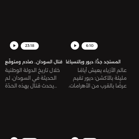
23:18
6:10
المستجد جدًّا: ديور وبالنسياغا
قتال السودان.. صادم ومتوقّع
عالم الأزياء يعيش أيامًا
خلال تاريخ الدولة الوطنية
مليئة بالآكشن؛ ديور تقيم
الحديثة في السودان، لم
عرضًا بالقرب من الأهرامات،
يحدث قتال بهذه الحدّة
وتواج دار بالنسياغا هجمة
والانتشار وفي لحظة واحدة،
شرسة من الزبائن بسبب
خصوصًا في شوارع
إعلان صوّر أطفالاً في
الخرطوم... قد تبدو الذروة
سياقات جنسية!
هذه نتيجةً متوقّعة لوجود
جسم عسكري كقوات الدعم
السريع المستقلّة تقريبًا عن