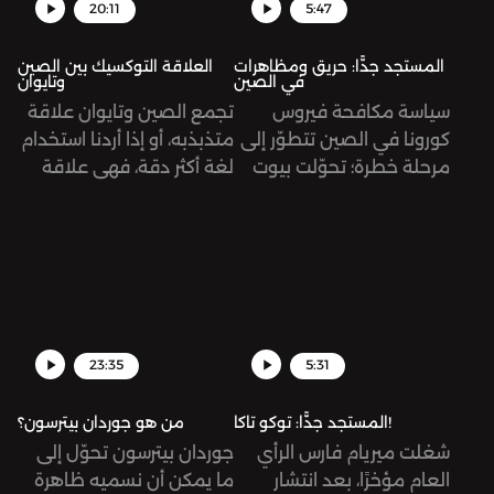
الجيش الوطني، لكنّ القتال
20:11
5:47
الدائر اليوم جاء صادمًا
ومفاجئًا بلا شكّ.
المستجد جدًّا: حريق ومظاهرات
العلاقة التوكسيك بين الصين
في الصين
وتايوان
سياسة مكافحة فيروس
تجمع الصين وتايوان علاقة
كورونا في الصين تتطوّر إلى
متذبذبه، أو إذا أردنا استخدام
مرحلة خطرة؛ تحوّلت بيوت
لغة أكثر دقة، فهي علاقة
المصابين إلى سجون، واندلع
سامة (توكسيك)، مبنية على
حريق في إحدى المباني
مصالح سياسية واقتصادية،
المغلقة بسبب إصابة
إلا أنها في الظاهر قد تبدو
سكّانها بالفيروس، الأمر الذي
متعلقة بأمور تاريخية
أدى إلى موت وتضرّر
وقومية. نحاول في هذه
العشرات انطلقت عدة
الحلقة قراءة تاريخ العلاقة
مظاهرات حول البلاد تطالب
بين البلدين، ودور الولايات
23:35
5:31
بالتخفيف من الإجراءات
المتحدة الأميركية في تأجيج،
الاحترازية، وطالب بعضها
أو ربما الحدّ، من هذا الصراع.
المستجد جدًّا: توكو تاكا!
من هو جوردان بيترسون؟
برحيل الرئيس شخصيًّا!
شغلت ميريام فارس الرأي
جوردان بيترسون تحوّل إلى
العام مؤخرًا، بعد انتشار
ما يمكن أن نسميه ظاهرة