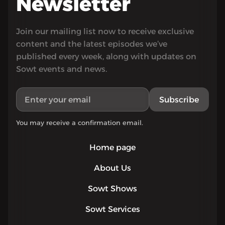
Newsletter
Join our mailing list now to receive exclusive
content and the latest episodes we’ve
published every week, along with updates on
Sowt events and news.
Subscribe
You may receive a confirmation email.
Home page
About Us
Sowt Shows
Sowt Services