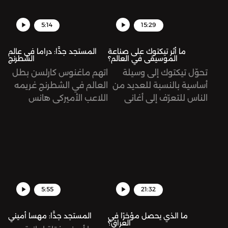
5:14
15:29
ما أثر تيكتوك على صناعة
المستجد جدًّا: دراما في عالم
الموسيقى في العالم؟
الشطرنج
تحوّل تيكتوك إلى وسيلة
اتهم ماغنوس كارلسن بطل
أساسية بالنسبة للعديد من
العالم في الشطرنج غريمه
الناس للتعرّف إلى أغاني
اللاعب الأميركي هانس
وموسيقى جديدة، وليس
نيمان بالغش، وذلك بعد
اليوتيوب أو الراديو. تُرى، ما
فوز الأخير على كارلسن في
أثر ذلك على مستقبل هذه
كأس سينكفيلد، منهيًا له
الصناعة؟
سلسلة من 53 مباراة من
دون هزيمة.
5:55
21:32
ما الذي يحصل مؤخرًا في
المستجد جدًّا: مهسا أميني
العراق؟