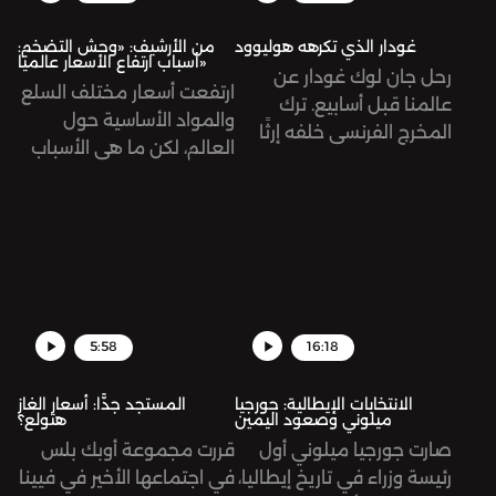
غودار الذي تكرهه هوليوود
من الأرشيف: «وحش التضخم:
أسباب ارتفاع الأسعار عالميًا»
رحل جان لوك غودار عن
ارتفعت أسعار مختلف السلع
عالمنا قبل أسابيع. ترك
والمواد الأساسية حول
المخرج الفرنسي خلفه إرثًا
العالم، لكن ما هي الأسباب
سينمائيًا يتكوّن من 131
وراء ذلك؟ حلقة أرشيفية.
عمل، طرح فيها أفكاره
ومعالجته لقضايا إنسانية
مختلفة؛ الحب، والثورة،
والاشتراكية، والوجودية،
الاحتلال الصهيوني
لفلسطين، وغيرها. نستعيد
5:58
16:18
في هذه الحلقة رحلته
الطويلة ونمرّ على أهم
الانتخابات الإيطالية: جورجيا
المستجد جدًّا: أسعار الغاز
محطاتها.
ميلوني وصعود اليمين
هتولع؟
صارت جورجيا ميلوني أول
قررت مجموعة أوبك بلس
رئيسة وزراء في تاريخ إيطاليا،
في اجتماعها الأخير في فيينا