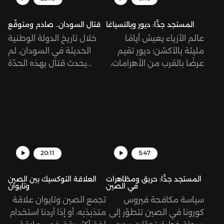
المستجد جدًّا: ديور وبالنسياغا
قتال السودان.. صادم ومتوقّع
عالم الأزياء يعيش أيامًا
خلال تاريخ الدولة الوطنية
مليئة بالآكشن؛ ديور تقيم
الحديثة في السودان، لم
عرضًا بالقرب من الأهرامات،
يحدث قتال بهذه الحدّة
وتواج دار بالنسياغا هجمة
والانتشار وفي لحظة واحدة،
شرسة من الزبائن بسبب
خصوصًا في شوارع
إعلان صوّر أطفالاً في
الخرطوم... قد تبدو الذروة
سياقات جنسية!
هذه نتيجةً متوقّعة لوجود
جسم عسكري كقوات الدعم
السريع المستقلّة تقريبًا عن
الجيش الوطني، لكنّ القتال
20:11
5:47
الدائر اليوم جاء صادمًا
ومفاجئًا بلا شكّ.
المستجد جدًّا: حريق ومظاهرات
العلاقة التوكسيك بين الصين
في الصين
وتايوان
سياسة مكافحة فيروس
تجمع الصين وتايوان علاقة
كورونا في الصين تتطوّر إلى
متذبذبه، أو إذا أردنا استخدام