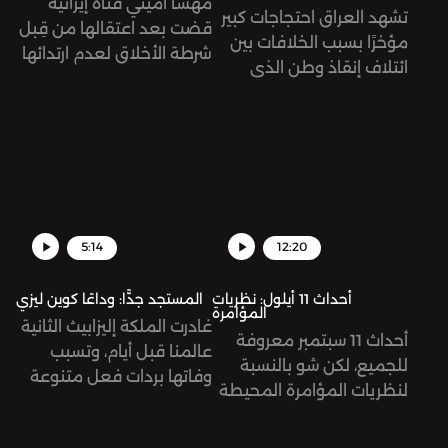
مهسا أميني فتاة إيرانية
تشهد العراق احتجاجات كبير
قضت بعد اعتقالها من قِبل
مؤخرًا بسبب الخلافات بين
شرطة الأخلاق لعدم ارتدائها
ائتلاف إنقاذ وطن الذي
الحجاب "بالشكل الصحيح".
يطالب بتشكيل حكومة
أدت وفاتها إلى توجيه
وطنية، وتحالف الإطار
اتهامات للشرطة بتعنيفها
التنسيقي الذي ينادي
وتعذيبها بشكل مبرح أدى
بتشكيل حكومة محاصصة
إلى مقتلها، في حين رفضت
طائفية، الأمر الذي عرقل
السلطات هذا السيناريو
تشكيل حكومة في العراق
وصرّح المسؤولون في
منذ انعقاد الانتخابات
5:14
12:20
الشرطة أنها توفيت جراء أزمة
التشريعية عام 2021.
قلبية.
أحداث 11 أيلول: نظريات
المستجد جدًّا: وداعًا كوين ليزي
المؤامرة
غادرت الملكة إليزابيث الثانية
أحداث 11 سبتمبر معروفة
عالمنا قبل أيام، وتسبب
للجميع، لكن شو بالنسبة
وفاتها بردات فعل متنوعة
لنظريات المؤامرة المحيطة
عبر الإنترنت بين ساخط
فيها؟
ومتعاطف.