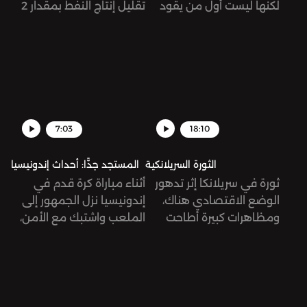
لكنها ليست أول من يقود
تقليل إنتاج النفط بمقدار 2
هذا البلد بأفكار يمينية
مليون برميل يومياً بدءًا من
متطرفة. كيف صعدت
شهر تشرين الثاني/نوفمبر. ما
ميلوني إلى السلطة وما
معنى هذا القرار، وما هي
هي طبيعة خطابها؟
تبعاته؟
7:03
18:10
الثورة السريلانكية
المستجد جدًّا: أحداث إندونيسيا
ثورة في سريلانكا إثر تدهور
أثناء مباراة كرة قدم في
الوضع الاقتصادي هناك،
إندونيسيا نزل الجمهور إلى
ومظاهرات كبيرة أطاحت
الملعب واشتبك مع الأمن،
برئيس الجمهورية. كيف
ونتج عن هذا العراك مقتل
وصل الحال إلى هنا؟
174 شخص من ضمنهم
طفل عمره ثلاث سنوات.
تُرى، ما الذي حصل بالضبط؟