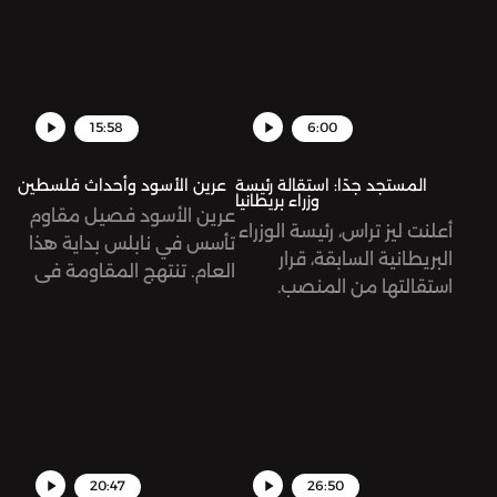
ما هو هذا المؤتمر؟ وما هي
الآمال المعلّقة عليه؟
15:58
6:00
المستجد جدًا: استقالة رئيسة
عرين الأسود وأحداث فلسطين
وزراء بريطانيا
عرين الأسود فصيل مقاوم
أعلنت ليز تراس، رئيسة الوزراء
تأسس في نابلس بداية هذا
البريطانية السابقة، قرار
العام. تنتهج المقاومة في
استقالتها من المنصب.
فلسطين أساليبًا جديدة في
جاءت تراس بوعود حملت
مواجهة الاحتلال الإسرائيلي.
شعار تخفيض الضرائب على
المواطنين، أمر جميل، أليس
كذلك؟ لمَ استقالت إذن؟
20:47
26:50