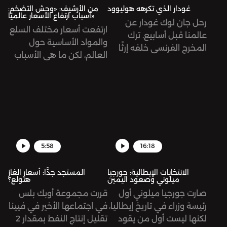
غودار الذي تكرهه هوليوود
من الأرشيف: «وحش التضخم:
أسباب ارتفاع الأسعار عالميًا»
رحل جان لوك غودار عن
ارتفعت أسعار مختلف السلع
عالمنا قبل أسابيع. ترك
والمواد الأساسية حول
المخرج الفرنسي خلفه إرثًا
العالم، لكن ما هي الأسباب
سينمائيًا يتكوّن من 131
وراء ذلك؟ حلقة أرشيفية.
عمل، طرح فيها أفكاره
ومعالجته لقضايا إنسانية
مختلفة؛ الحب، والثورة،
والاشتراكية، والوجودية،
الاحتلال الصهيوني
لفلسطين، وغيرها. نستعيد
5:58
16:18
في هذه الحلقة رحلته
الطويلة ونمرّ على أهم
الانتخابات الإيطالية: جورجيا
المستجد جدًّا: أسعار الغاز
محطاتها.
ميلوني وصعود اليمين
هتولع؟
صارت جورجيا ميلوني أول
قررت مجموعة أوبك بلس
رئيسة وزراء في تاريخ إيطاليا،
في اجتماعها الأخير في فيينا
لكنها ليست أول من يقود
تقليل إنتاج النفط بمقدار 2