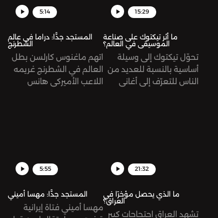
5:14
15:29
ما أثر تيكتوك على صناعة
المستجد جدًّا: دراما في عالم
الموسيقى في العالم؟
الشطرنج
تحوّل تيكتوك إلى وسيلة
اتهم ماغنوس كارلسن بطل
أساسية بالنسبة للعديد من
العالم في الشطرنج غريمه
الناس للتعرّف إلى أغاني
اللاعب الأميركي هانس
وموسيقى جديدة، وليس
نيمان بالغش، وذلك بعد
اليوتيوب أو الراديو. تُرى، ما
فوز الأخير على كارلسن في
أثر ذلك على مستقبل هذه
كأس سينكفيلد، منهيًا له
الصناعة؟
سلسلة من 53 مباراة من
دون هزيمة.
5:55
21:32
ما الذي يحصل مؤخرًا في
المستجد جدًّا: مهسا أميني
العراق؟
مهسا أميني فتاة إيرانية
تشهد العراق احتجاجات كبير