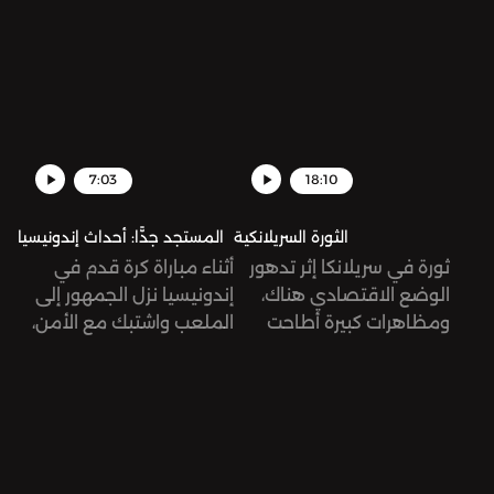
هذا البلد بأفكار يمينية
مليون برميل يومياً بدءًا من
متطرفة. كيف صعدت
شهر تشرين الثاني/نوفمبر. ما
ميلوني إلى السلطة وما
معنى هذا القرار، وما هي
هي طبيعة خطابها؟
تبعاته؟
7:03
18:10
الثورة السريلانكية
المستجد جدًّا: أحداث إندونيسيا
ثورة في سريلانكا إثر تدهور
أثناء مباراة كرة قدم في
الوضع الاقتصادي هناك،
إندونيسيا نزل الجمهور إلى
ومظاهرات كبيرة أطاحت
الملعب واشتبك مع الأمن،
برئيس الجمهورية. كيف
ونتج عن هذا العراك مقتل
وصل الحال إلى هنا؟
174 شخص من ضمنهم
طفل عمره ثلاث سنوات.
تُرى، ما الذي حصل بالضبط؟