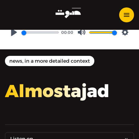
أصحاب ولا أعز: ضجيج وملوخية
ونبيذ
00:00
Play
Mute
Setti
news, in a more detailed context
Almostajad
Listen on