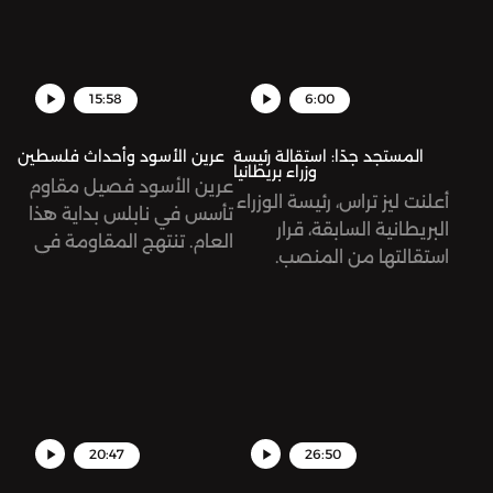
الآمال المعلّقة عليه؟
15:58
6:00
المستجد جدًا: استقالة رئيسة
عرين الأسود وأحداث فلسطين
وزراء بريطانيا
عرين الأسود فصيل مقاوم
أعلنت ليز تراس، رئيسة الوزراء
تأسس في نابلس بداية هذا
البريطانية السابقة، قرار
العام. تنتهج المقاومة في
استقالتها من المنصب.
فلسطين أساليبًا جديدة في
جاءت تراس بوعود حملت
مواجهة الاحتلال الإسرائيلي.
شعار تخفيض الضرائب على
المواطنين، أمر جميل، أليس
كذلك؟ لمَ استقالت إذن؟
20:47
26:50