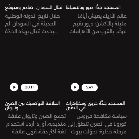
المستجد جدًّا: ديور وبالنسياغا
قتال السودان.. صادم ومتوقّع
عالم الأزياء يعيش أيامًا
خلال تاريخ الدولة الوطنية
مليئة بالآكشن؛ ديور تقيم
الحديثة في السودان، لم
عرضًا بالقرب من الأهرامات،
يحدث قتال بهذه الحدّة
وتواج دار بالنسياغا هجمة
والانتشار وفي لحظة واحدة،
شرسة من الزبائن بسبب
خصوصًا في شوارع
إعلان صوّر أطفالاً في
الخرطوم... قد تبدو الذروة
سياقات جنسية!
هذه نتيجةً متوقّعة لوجود
جسم عسكري كقوات الدعم
السريع المستقلّة تقريبًا عن
الجيش الوطني، لكنّ القتال
20:11
5:47
الدائر اليوم جاء صادمًا
ومفاجئًا بلا شكّ.
المستجد جدًّا: حريق ومظاهرات
العلاقة التوكسيك بين الصين
في الصين
وتايوان
سياسة مكافحة فيروس
تجمع الصين وتايوان علاقة
كورونا في الصين تتطوّر إلى
متذبذبه، أو إذا أردنا استخدام
مرحلة خطرة؛ تحوّلت بيوت
لغة أكثر دقة، فهي علاقة