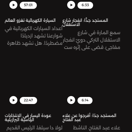
فارس تحديدًا؟
57:01
6:33
المستجد جدًّا: انفجار شارع
السيارة الكهربائية تغزو العالم
الاستقلال
أعداد السيارات الكهربائية في
سمع المارة في شارع
شوارعنا تشهد ازديادًا
الاستقلال التركي دويّ انفجار
مضطردًا. هل نشهد ظاهرة
مفاجئ، قضى على إثره ست
مؤقتة أم أننا نتجه نحو
ضحايا وعشرات الجرحى. تُرى
مستقبل جديد للنقل؟
ما هي الأبعاد السياسية
نستضيف في هذه الحلقة
لهذا الانفجار؟
باسم عقّاد، مستخدم قديم
للسيارة الكهربائية، ودانة
جبريل، صحفية في مجلة حبر
كتبت مقالة مطوّلة عن
22:47
6:14
انتشار السيارات الكهربائية
في الأردن.
المستجد جدًا: أفرجوا عن علاء
عودة اليسار في الانتخابات
عبد الفتاح
الرئاسية البرازيلية
علاء عبد الفتاح، الناشط
لولا دا سيلفا، الرئيس القديم