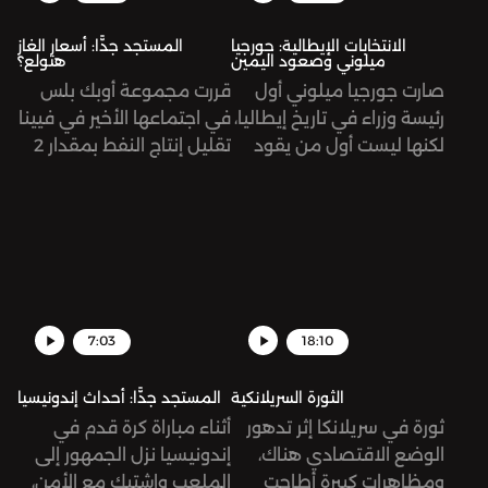
الطويلة ونمرّ على أهم
الانتخابات الإيطالية: جورجيا
المستجد جدًّا: أسعار الغاز
محطاتها.
ميلوني وصعود اليمين
هتولع؟
صارت جورجيا ميلوني أول
قررت مجموعة أوبك بلس
رئيسة وزراء في تاريخ إيطاليا،
في اجتماعها الأخير في فيينا
لكنها ليست أول من يقود
تقليل إنتاج النفط بمقدار 2
هذا البلد بأفكار يمينية
مليون برميل يومياً بدءًا من
متطرفة. كيف صعدت
شهر تشرين الثاني/نوفمبر. ما
ميلوني إلى السلطة وما
معنى هذا القرار، وما هي
هي طبيعة خطابها؟
تبعاته؟
7:03
18:10
الثورة السريلانكية
المستجد جدًّا: أحداث إندونيسيا
ثورة في سريلانكا إثر تدهور
أثناء مباراة كرة قدم في
الوضع الاقتصادي هناك،
إندونيسيا نزل الجمهور إلى
ومظاهرات كبيرة أطاحت
الملعب واشتبك مع الأمن،