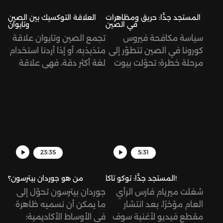
الدائر اليوم جاء صادمًا
ومفاجئًا بلا شكّ.
المستجد جدًّا: حريق ومظاهرات
العلاقة التوكسيك بين الصين
في الصين
وتايوان
سياسة مكافحة فيروس
تجمع الصين وتايوان علاقة
كورونا في الصين تتطوّر إلى
متذبذبه، أو إذا أردنا استخدام
مرحلة خطرة؛ تحوّلت بيوت
لغة أكثر دقة، فهي علاقة
المصابين إلى سجون، واندلع
سامة (توكسيك)، مبنية على
حريق في إحدى المباني
مصالح سياسية واقتصادية،
المغلقة بسبب إصابة
إلا أنها في الظاهر قد تبدو
سكّانها بالفيروس، الأمر الذي
متعلقة بأمور تاريخية
أدى إلى موت وتضرّر
وقومية. نحاول في هذه
العشرات انطلقت عدة
الحلقة قراءة تاريخ العلاقة
مظاهرات حول البلاد تطالب
بين البلدين، ودور الولايات
23:35
5:31
بالتخفيف من الإجراءات
المتحدة الأميركية في تأجيج،
الاحترازية، وطالب بعضها
أو ربما الحدّ، من هذا الصراع.
المستجد جدًّا: توكو تاكا!
من هو جوردان بيترسون؟
برحيل الرئيس شخصيًّا!
شغلت ميريام فارس الرأي
جوردان بيترسون تحوّل إلى
العام مؤخرًا، بعد انتشار
ما يمكن أن نسميه ظاهرة
مقطع فيديو لأغنية سوف
في الأوساط الأكاديمية؛