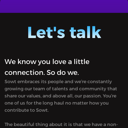
بالنسياغا
قتال السودان.. صادم ومتوقّع
"Almostajad" [Arabic for Novel] dives
"Almost
into recent breaking stories, lays down
into re
events, and connects the dots.Available
events,
Let's talk
only in Arabic.
only in
We know you love a little
connection. So do we.
Sowt embraces its people and we’re constantly
growing our team of talents and community that
share our values, and above all, our passion. You’re
one of us for the long haul no matter how you
contribute to Sowt.
The beautiful thing about it is that we have a non-