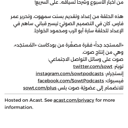
من أخبار الأسبوع وشرحاً لسياقه.. على السريع!
هذه الحلقة من إعداد وتقديم بسنت سمهوت، وتحرير عمر
فارس. كان في التصميم الصوتيّ تيسير قباني. ساهم في
الإعداد للحلقة سارة أبو الرب ومحمود الخواجا.
«المستجد جداً» فقرة مصغّرة من بودكاست «المُستجَد»،
وهي من إنتاج صوت.
صوت على وسائل التواصل الاجتماعي:
تويتر:
twitter.com/sowt
إنستجرام:
instagram.com/sowtpodcasts
فيسبوك:
facebook.com/SowtPodcasts
للانضمام إلى عضويّة صوت بلس
sowt.com/plus
Hosted on Acast. See
acast.com/privacy
for more
information.