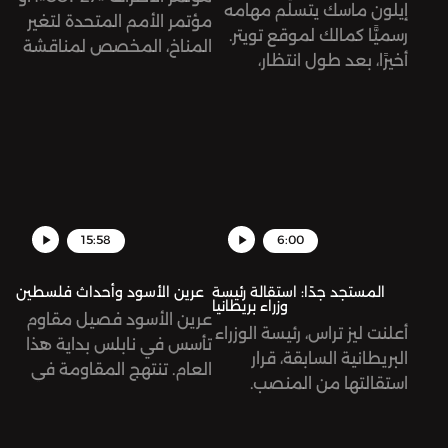
إيلون ماسك يتسلّم مهامه
والظالم.
مؤتمر الأمم المتحدة لتغير
رسميًّا كمالك لموقع تويتر.
المناخ، المخصص لمناقشة
أخيرًا، بعد طول انتظار،
أوضاع التغير المناخي في
واختصام في المحاكم
العالم، تبدأ أعماله غدًا في
ونقاشات علنية.
مدينة شرم الشيخ المصرية.
ما هو هذا المؤتمر؟ وما هي
الآمال المعلّقة عليه؟
15:58
6:00
المستجد جدًا: استقالة رئيسة
عرين الأسود وأحداث فلسطين
وزراء بريطانيا
عرين الأسود فصيل مقاوم
أعلنت ليز تراس، رئيسة الوزراء
تأسس في نابلس بداية هذا
البريطانية السابقة، قرار
العام. تنتهج المقاومة في
استقالتها من المنصب.
فلسطين أساليبًا جديدة في
جاءت تراس بوعود حملت
مواجهة الاحتلال الإسرائيلي.
شعار تخفيض الضرائب على