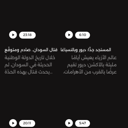
23:18
6:10
المستجد جدًّا: ديور وبالنسياغا
قتال السودان.. صادم ومتوقّع
عالم الأزياء يعيش أيامًا
خلال تاريخ الدولة الوطنية
مليئة بالآكشن؛ ديور تقيم
الحديثة في السودان، لم
عرضًا بالقرب من الأهرامات،
يحدث قتال بهذه الحدّة
وتواج دار بالنسياغا هجمة
والانتشار وفي لحظة واحدة،
شرسة من الزبائن بسبب
خصوصًا في شوارع
إعلان صوّر أطفالاً في
الخرطوم... قد تبدو الذروة
سياقات جنسية!
هذه نتيجةً متوقّعة لوجود
جسم عسكري كقوات الدعم
السريع المستقلّة تقريبًا عن
الجيش الوطني، لكنّ القتال
20:11
5:47