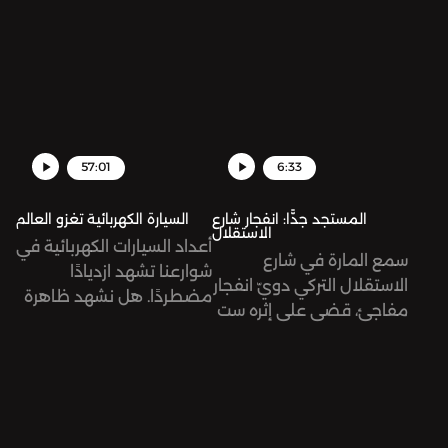
تساهم فيها مع نيكي ميناج
جمهور كبير من الخصوم
ومالوما حتى تكون من
والتابعين. من هو هذا
ضمن الأغاني الرسمية لكأس
الشخص، ولماذا حظي بهذه
العالم فيفا قطر 2022. ما
الشهرة؟
هي الآراء المختلفة حول
الأغنية ومقطع ميريام
فارس تحديدًا؟
57:01
6:33
المستجد جدًّا: انفجار شارع
السيارة الكهربائية تغزو العالم
الاستقلال
أعداد السيارات الكهربائية في
سمع المارة في شارع
شوارعنا تشهد ازديادًا
الاستقلال التركي دويّ انفجار
مضطردًا. هل نشهد ظاهرة
مفاجئ، قضى على إثره ست
مؤقتة أم أننا نتجه نحو
ضحايا وعشرات الجرحى. تُرى
مستقبل جديد للنقل؟
ما هي الأبعاد السياسية
نستضيف في هذه الحلقة
لهذا الانفجار؟
باسم عقّاد، مستخدم قديم
للسيارة الكهربائية، ودانة
جبريل، صحفية في مجلة حبر