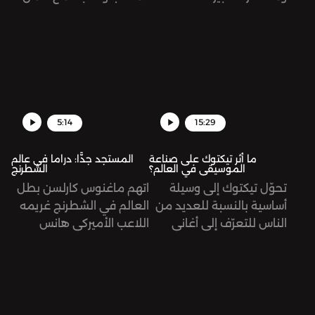
برئيس الجمهورية. كيف
ونتج عن هذا العراك مقتل
وصل الحال إلى هنا؟
174 شخص من ضمنهم
طفل عمره ثلاث سنوات.
تُرى، ما الذي حصل بالضبط؟
5:14
15:29
ما أثر تيكتوك على صناعة
المستجد جدًّا: دراما في عالم
الموسيقى في العالم؟
الشطرنج
تحوّل تيكتوك إلى وسيلة
اتهم ماغنوس كارلسن بطل
أساسية بالنسبة للعديد من
العالم في الشطرنج غريمه
الناس للتعرّف إلى أغاني
اللاعب الأميركي هانس
وموسيقى جديدة، وليس
نيمان بالغش، وذلك بعد
اليوتيوب أو الراديو. تُرى، ما
فوز الأخير على كارلسن في
أثر ذلك على مستقبل هذه
كأس سينكفيلد، منهيًا له
الصناعة؟
سلسلة من 53 مباراة من
دون هزيمة.