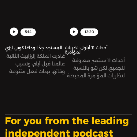
وتعذيبها بشكل مبرح أدى
بتشكيل حكومة محاصصة
إلى مقتلها، في حين رفضت
طائفية، الأمر الذي عرقل
السلطات هذا السيناريو
تشكيل حكومة في العراق
وصرّح المسؤولون في
منذ انعقاد الانتخابات
5:14
12:20
الشرطة أنها توفيت جراء أزمة
التشريعية عام 2021.
قلبية.
أحداث 11 أيلول: نظريات
المستجد جدًّا: وداعًا كوين ليزي
المؤامرة
غادرت الملكة إليزابيث الثانية
أحداث 11 سبتمبر معروفة
عالمنا قبل أيام، وتسبب
للجميع، لكن شو بالنسبة
وفاتها بردات فعل متنوعة
لنظريات المؤامرة المحيطة
عبر الإنترنت بين ساخط
فيها؟
ومتعاطف.
For you from the leading
independent podcast