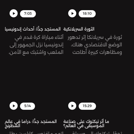
7:03
18:10
الثورة السريلانكية
المستجد جدًّا: أحداث إندونيسيا
ثورة في سريلانكا إثر تدهور
أثناء مباراة كرة قدم في
الوضع الاقتصادي هناك،
إندونيسيا نزل الجمهور إلى
ومظاهرات كبيرة أطاحت
الملعب واشتبك مع الأمن،
برئيس الجمهورية. كيف
ونتج عن هذا العراك مقتل
وصل الحال إلى هنا؟
174 شخص من ضمنهم
طفل عمره ثلاث سنوات.
تُرى، ما الذي حصل بالضبط؟
5:14
15:29
ما أثر تيكتوك على صناعة
المستجد جدًّا: دراما في عالم
الموسيقى في العالم؟
الشطرنج
تحوّل تيكتوك إلى وسيلة
اتهم ماغنوس كارلسن بطل