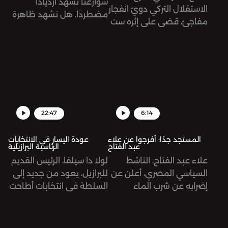
شوارعنا تشهد ازديادًا
الاستقلال التركي دويّ انفجار
مضطردًا. هل نشهد ظاهرة
مفاجئ، قضى على إثره ست
مؤقتة أم أننا نتجه نحو
ضحايا وعشرات الجرحى. تُرى
مستقبل جديد للنقل؟
ما هي الأبعاد السياسية
نستضيف في هذه الحلقة
لهذا الانفجار؟
باسم عقّاد، مستخدم قديم
للسيارة الكهربائية، ودانة
جبريل، صحفية في مجلة حبر
كتبت مقالة مطوّلة عن
22:47
6:14
انتشار السيارات الكهربائية
في الأردن.
المستجد جدًا: أفرجوا عن علاء
عودة اليسار في الانتخابات
عبد الفتاح
الرئاسية البرازيلية
علاء عبد الفتاح، الناشط
لولا دا سيلفا، الرئيس القديم
السياسي المصري، أعلن عن
للبرازيل، يعود من جديد إلى
إضرابه عن شرب الماء
السلطة في انتخابات أطاحت
بالتزامن مع بدء مؤتمر
باليمين المتطرف الذي
الأطراف (COP) في مدينة
يكتسح معظم دول العالم.
شرم الشيخ المصرية، وذلك
تُرى، لماذا كانت التجربة