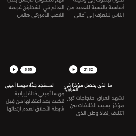
أساسية بالنسبة للعديد من
العالم في الشطرنج غريمه
الناس للتعرّف إلى أغاني
اللاعب الأميركي هانس
وموسيقى جديدة، وليس
نيمان بالغش، وذلك بعد
اليوتيوب أو الراديو. تُرى، ما
فوز الأخير على كارلسن في
أثر ذلك على مستقبل هذه
كأس سينكفيلد، منهيًا له
الصناعة؟
سلسلة من 53 مباراة من
دون هزيمة.
5:55
21:32
ما الذي يحصل مؤخرًا في
المستجد جدًّا: مهسا أميني
العراق؟
مهسا أميني فتاة إيرانية
تشهد العراق احتجاجات كبير
قضت بعد اعتقالها من قِبل
مؤخرًا بسبب الخلافات بين
شرطة الأخلاق لعدم ارتدائها
ائتلاف إنقاذ وطن الذي
الحجاب "بالشكل الصحيح".
يطالب بتشكيل حكومة
أدت وفاتها إلى توجيه
وطنية، وتحالف الإطار
اتهامات للشرطة بتعنيفها
التنسيقي الذي ينادي