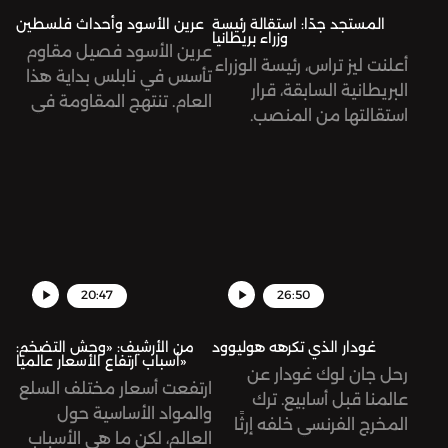
المستجد جدًا: استقالة رئيسة
عرين الأسود وأحداث فلسطين
وزراء بريطانيا
عرين الأسود فصيل مقاوم
أعلنت ليز تراس، رئيسة الوزراء
تأسس في نابلس بداية هذا
البريطانية السابقة، قرار
العام. تنتهج المقاومة في
استقالتها من المنصب.
فلسطين أساليبًا جديدة في
جاءت تراس بوعود حملت
مواجهة الاحتلال الإسرائيلي.
شعار تخفيض الضرائب على
المواطنين، أمر جميل، أليس
كذلك؟ لمَ استقالت إذن؟
20:47
26:50
غودار الذي تكرهه هوليوود
من الأرشيف: «وحش التضخم:
أسباب ارتفاع الأسعار عالميًا»
رحل جان لوك غودار عن
ارتفعت أسعار مختلف السلع
عالمنا قبل أسابيع. ترك
والمواد الأساسية حول
المخرج الفرنسي خلفه إرثًا
العالم، لكن ما هي الأسباب