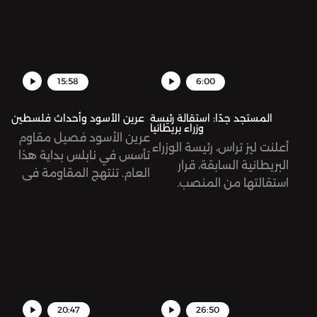
ما هو هذا المؤتمر؟ وما هي
الآمال المعلّقة عليه؟
15:58
6:00
المستجد جدًا: استقالة رئيسة
عرين الأسود وأحداث فلسطين
وزراء بريطانيا
عرين الأسود فصيل مقاوم
أعلنت ليز تراس، رئيسة الوزراء
تأسس في نابلس بداية هذا
البريطانية السابقة، قرار
العام. تنتهج المقاومة في
استقالتها من المنصب.
فلسطين أساليبًا جديدة في
جاءت تراس بوعود حملت
مواجهة الاحتلال الإسرائيلي.
شعار تخفيض الضرائب على
المواطنين، أمر جميل، أليس
كذلك؟ لمَ استقالت إذن؟
20:47
26:50