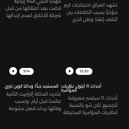
مهسا أميني فتاة إيرانية
تشهد العراق احتجاجات كبير
قضت بعد اعتقالها من قِبل
مؤخرًا بسبب الخلافات بين
شرطة الأخلاق لعدم ارتدائها
ائتلاف إنقاذ وطن الذي
الحجاب "بالشكل الصحيح".
يطالب بتشكيل حكومة
أدت وفاتها إلى توجيه
وطنية، وتحالف الإطار
اتهامات للشرطة بتعنيفها
التنسيقي الذي ينادي
وتعذيبها بشكل مبرح أدى
بتشكيل حكومة محاصصة
إلى مقتلها، في حين رفضت
طائفية، الأمر الذي عرقل
السلطات هذا السيناريو
تشكيل حكومة في العراق
وصرّح المسؤولون في
منذ انعقاد الانتخابات
5:14
12:20
الشرطة أنها توفيت جراء أزمة
التشريعية عام 2021.
قلبية.
أحداث 11 أيلول: نظريات
المستجد جدًّا: وداعًا كوين ليزي
المؤامرة
غادرت الملكة إليزابيث الثانية
أحداث 11 سبتمبر معروفة
عالمنا قبل أيام، وتسبب
للجميع، لكن شو بالنسبة
وفاتها بردات فعل متنوعة
لنظريات المؤامرة المحيطة
عبر الإنترنت بين ساخط
فيها؟
ومتعاطف.