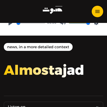
مؤتمر الأطراف «COP27»
00:00
Play
Mute
Setti
news, in a more detailed context
Almostajad
Listen on