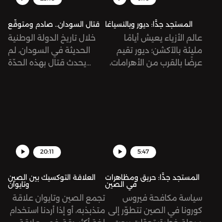
المستجد جدًّا: ديور وبالنسياغا
قتال السودان.. صادم ومتوقّع
عالم الأزياء يعيش أيامًا
خلال تاريخ الدولة الوطنية
مليئة بالآكشن؛ ديور تقيم
الحديثة في السودان، لم
عرضًا بالقرب من الأهرامات،
يحدث قتال بهذه الحدّة
وتواج دار بالنسياغا هجمة
والانتشار وفي لحظة واحدة،
شرسة من الزبائن بسبب
خصوصًا في شوارع
إعلان صوّر أطفالاً في
الخرطوم... قد تبدو الذروة
سياقات جنسية!
هذه نتيجةً متوقّعة لوجود
جسم عسكري كقوات الدعم
السريع المستقلّة تقريبًا عن
الجيش الوطني، لكنّ القتال
20:11
5:47
الدائر اليوم جاء صادمًا
ومفاجئًا بلا شكّ.
المستجد جدًّا: حريق ومظاهرات
العلاقة التوكسيك بين الصين
في الصين
وتايوان
سياسة مكافحة فيروس
تجمع الصين وتايوان علاقة
كورونا في الصين تتطوّر إلى
متذبذبه، أو إذا أردنا استخدام