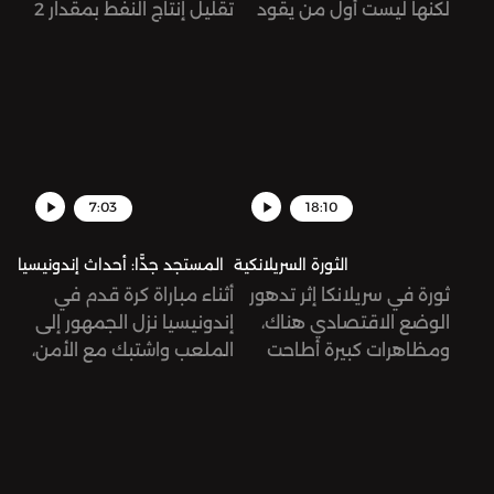
لكنها ليست أول من يقود
تقليل إنتاج النفط بمقدار 2
هذا البلد بأفكار يمينية
مليون برميل يومياً بدءًا من
متطرفة. كيف صعدت
شهر تشرين الثاني/نوفمبر. ما
ميلوني إلى السلطة وما
معنى هذا القرار، وما هي
هي طبيعة خطابها؟
تبعاته؟
7:03
18:10
الثورة السريلانكية
المستجد جدًّا: أحداث إندونيسيا
ثورة في سريلانكا إثر تدهور
أثناء مباراة كرة قدم في
الوضع الاقتصادي هناك،
إندونيسيا نزل الجمهور إلى
ومظاهرات كبيرة أطاحت
الملعب واشتبك مع الأمن،
برئيس الجمهورية. كيف
ونتج عن هذا العراك مقتل
وصل الحال إلى هنا؟
174 شخص من ضمنهم
طفل عمره ثلاث سنوات.
تُرى، ما الذي حصل بالضبط؟