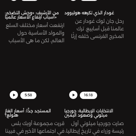
غودار الذي تكرهه هوليوود
من الأرشيف: «وحش التضخم:
أسباب ارتفاع الأسعار عالميًا»
رحل جان لوك غودار عن
ارتفعت أسعار مختلف السلع
عالمنا قبل أسابيع. ترك
والمواد الأساسية حول
المخرج الفرنسي خلفه إرثًا
العالم، لكن ما هي الأسباب
سينمائيًا يتكوّن من 131
وراء ذلك؟ حلقة أرشيفية.
عمل، طرح فيها أفكاره
ومعالجته لقضايا إنسانية
مختلفة؛ الحب، والثورة،
والاشتراكية، والوجودية،
الاحتلال الصهيوني
لفلسطين، وغيرها. نستعيد
5:58
16:18
في هذه الحلقة رحلته
الطويلة ونمرّ على أهم
الانتخابات الإيطالية: جورجيا
المستجد جدًّا: أسعار الغاز
محطاتها.
ميلوني وصعود اليمين
هتولع؟
صارت جورجيا ميلوني أول
قررت مجموعة أوبك بلس
رئيسة وزراء في تاريخ إيطاليا،
في اجتماعها الأخير في فيينا