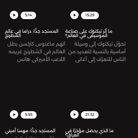
5:14
15:29
ما أثر تيكتوك على صناعة
المستجد جدًّا: دراما في عالم
الموسيقى في العالم؟
الشطرنج
تحوّل تيكتوك إلى وسيلة
اتهم ماغنوس كارلسن بطل
أساسية بالنسبة للعديد من
العالم في الشطرنج غريمه
الناس للتعرّف إلى أغاني
اللاعب الأميركي هانس
وموسيقى جديدة، وليس
نيمان بالغش، وذلك بعد
اليوتيوب أو الراديو. تُرى، ما
فوز الأخير على كارلسن في
أثر ذلك على مستقبل هذه
كأس سينكفيلد، منهيًا له
الصناعة؟
سلسلة من 53 مباراة من
دون هزيمة.
5:55
21:32
ما الذي يحصل مؤخرًا في
المستجد جدًّا: مهسا أميني
العراق؟