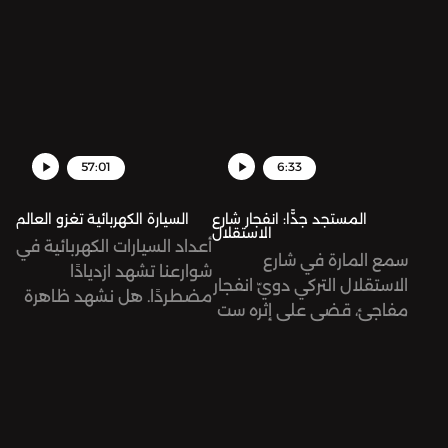
تساهم فيها مع نيكي ميناج
جمهور كبير من الخصوم
ومالوما حتى تكون من
والتابعين. من هو هذا
ضمن الأغاني الرسمية لكأس
الشخص، ولماذا حظي بهذه
العالم فيفا قطر 2022. ما
الشهرة؟
هي الآراء المختلفة حول
الأغنية ومقطع ميريام
فارس تحديدًا؟
57:01
6:33
المستجد جدًّا: انفجار شارع
السيارة الكهربائية تغزو العالم
الاستقلال
أعداد السيارات الكهربائية في
سمع المارة في شارع
شوارعنا تشهد ازديادًا
الاستقلال التركي دويّ انفجار
مضطردًا. هل نشهد ظاهرة
مفاجئ، قضى على إثره ست
مؤقتة أم أننا نتجه نحو
ضحايا وعشرات الجرحى. تُرى
مستقبل جديد للنقل؟
ما هي الأبعاد السياسية
نستضيف في هذه الحلقة
لهذا الانفجار؟
باسم عقّاد، مستخدم قديم
للسيارة الكهربائية، ودانة
جبريل، صحفية في مجلة حبر