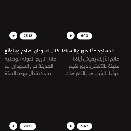
23:18
6:10
المستجد جدًّا: ديور وبالنسياغا
قتال السودان.. صادم ومتوقّع
عالم الأزياء يعيش أيامًا
خلال تاريخ الدولة الوطنية
مليئة بالآكشن؛ ديور تقيم
الحديثة في السودان، لم
عرضًا بالقرب من الأهرامات،
يحدث قتال بهذه الحدّة
وتواج دار بالنسياغا هجمة
والانتشار وفي لحظة واحدة،
شرسة من الزبائن بسبب
خصوصًا في شوارع
إعلان صوّر أطفالاً في
الخرطوم... قد تبدو الذروة
سياقات جنسية!
هذه نتيجةً متوقّعة لوجود
جسم عسكري كقوات الدعم
السريع المستقلّة تقريبًا عن
الجيش الوطني، لكنّ القتال
20:11
5:47