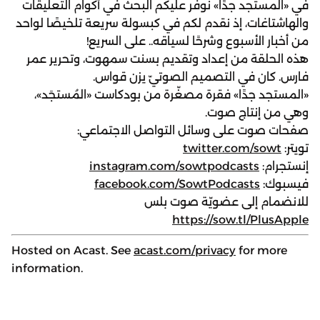
في «المستجد جدًا» نوفّر عليكم البحث في أكوام التعليقات
والهاشتاغات، إذ نقدم لكم في كبسولة سريعة تلخيصًا لواحد
من أخبار الأسبوع وشرحًا لسياقه.. على السريع!
هذه الحلقة من إعداد وتقديم بسنت سمهوت، وتحرير عمر
فارس. كان في التصميم الصوتيّ يزن قواس.
«المستجد جدًا» فقرة مصغّرة من بودكاست «المُستجَد»،
وهي من إنتاج صوت.
صفحات صوت على وسائل التواصل الاجتماعي:
تويتر:
twitter.com/sowt
إنستجرام:
instagram.com/sowtpodcasts
فيسبوك:
facebook.com/SowtPodcasts
للانضمام إلى عضويّة صوت بلس
https://sow.tl/PlusApple
Hosted on Acast. See
acast.com/privacy
for more
information.