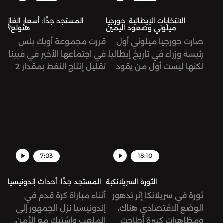
الطويلة ونمرّ على أهم
الانتخابات الإيطالية: جورجيا
المستجد جدًّا: أسعار الغاز
محطاتها.
ميلوني وصعود اليمين
هتولع؟
صارت جورجيا ميلوني أول
قررت مجموعة أوبك بلس
رئيسة وزراء في تاريخ إيطاليا،
في اجتماعها الأخير في فيينا
لكنها ليست أول من يقود
تقليل إنتاج النفط بمقدار 2
هذا البلد بأفكار يمينية
مليون برميل يومياً بدءًا من
متطرفة. كيف صعدت
شهر تشرين الثاني/نوفمبر. ما
ميلوني إلى السلطة وما
معنى هذا القرار، وما هي
هي طبيعة خطابها؟
تبعاته؟
7:03
18:10
الثورة السريلانكية
المستجد جدًّا: أحداث إندونيسيا
ثورة في سريلانكا إثر تدهور
أثناء مباراة كرة قدم في
الوضع الاقتصادي هناك،
إندونيسيا نزل الجمهور إلى
ومظاهرات كبيرة أطاحت
الملعب واشتبك مع الأمن،