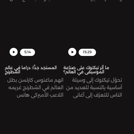
برئيس الجمهورية. كيف
ونتج عن هذا العراك مقتل
وصل الحال إلى هنا؟
174 شخص من ضمنهم
طفل عمره ثلاث سنوات.
تُرى، ما الذي حصل بالضبط؟
5:14
15:29
ما أثر تيكتوك على صناعة
المستجد جدًّا: دراما في عالم
الموسيقى في العالم؟
الشطرنج
تحوّل تيكتوك إلى وسيلة
اتهم ماغنوس كارلسن بطل
أساسية بالنسبة للعديد من
العالم في الشطرنج غريمه
الناس للتعرّف إلى أغاني
اللاعب الأميركي هانس
وموسيقى جديدة، وليس
نيمان بالغش، وذلك بعد
اليوتيوب أو الراديو. تُرى، ما
فوز الأخير على كارلسن في
أثر ذلك على مستقبل هذه
كأس سينكفيلد، منهيًا له
الصناعة؟
سلسلة من 53 مباراة من
دون هزيمة.