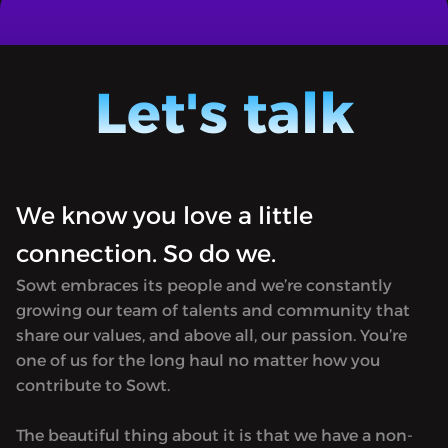
بالنسياغا
قتال السودان.. صادم ومتوقّع
"Almostajad" [Arabic for Novel] dives
"Almost
into recent breaking stories, lays down
into re
events, and connects the dots.Available
events,
Let's talk
only in Arabic.
only in
We know you love a little
connection. So do we.
Sowt embraces its people and we’re constantly
growing our team of talents and community that
share our values, and above all, our passion. You’re
one of us for the long haul no matter how you
contribute to Sowt.
The beautiful thing about it is that we have a non-