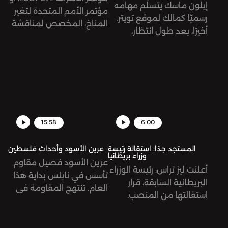
إيلون ماسك يتسلّم مهامه
والظالم.
مؤتمر الأمم المتحدة لتغير
رسميًّا كمالك لموقع تويتر.
المناخ، المخصص لمناقشة
أخيرًا، بعد طول انتظار،
أوضاع التغير المناخي في
واختصام في المحاكم
العالم، تبدأ أعماله غدًا في
ونقاشات علنية.
مدينة شرم الشيخ المصرية.
ما هو هذا المؤتمر؟ وما هي
الآمال المعلّقة عليه؟
15:58
6:00
المستجد جدًا: استقالة رئيسة
عرين الأسود وأحداث فلسطين
وزراء بريطانيا
عرين الأسود فصيل مقاوم
أعلنت ليز تراس، رئيسة الوزراء
تأسس في نابلس بداية هذا
البريطانية السابقة، قرار
العام. تنتهج المقاومة في
استقالتها من المنصب.
فلسطين أساليبًا جديدة في
جاءت تراس بوعود حملت
مواجهة الاحتلال الإسرائيلي.
شعار تخفيض الضرائب على