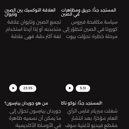
الدائر اليوم جاء صادمًا
ومفاجئًا بلا شكّ.
المستجد جدًّا: حريق ومظاهرات
العلاقة التوكسيك بين الصين
في الصين
وتايوان
سياسة مكافحة فيروس
تجمع الصين وتايوان علاقة
كورونا في الصين تتطوّر إلى
متذبذبه، أو إذا أردنا استخدام
مرحلة خطرة؛ تحوّلت بيوت
لغة أكثر دقة، فهي علاقة
المصابين إلى سجون، واندلع
سامة (توكسيك)، مبنية على
حريق في إحدى المباني
مصالح سياسية واقتصادية،
المغلقة بسبب إصابة
إلا أنها في الظاهر قد تبدو
سكّانها بالفيروس، الأمر الذي
متعلقة بأمور تاريخية
أدى إلى موت وتضرّر
وقومية. نحاول في هذه
العشرات انطلقت عدة
الحلقة قراءة تاريخ العلاقة
مظاهرات حول البلاد تطالب
بين البلدين، ودور الولايات
23:35
5:31
بالتخفيف من الإجراءات
المتحدة الأميركية في تأجيج،
الاحترازية، وطالب بعضها
أو ربما الحدّ، من هذا الصراع.
المستجد جدًّا: توكو تاكا!
من هو جوردان بيترسون؟
برحيل الرئيس شخصيًّا!
شغلت ميريام فارس الرأي
جوردان بيترسون تحوّل إلى
العام مؤخرًا، بعد انتشار
ما يمكن أن نسميه ظاهرة
مقطع فيديو لأغنية سوف
في الأوساط الأكاديمية؛