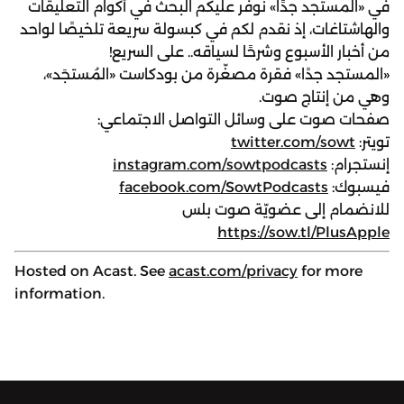
في «المستجد جدًا» نوفّر عليكم البحث في أكوام التعليقات
والهاشتاغات، إذ نقدم لكم في كبسولة سريعة تلخيصًا لواحد
من أخبار الأسبوع وشرحًا لسياقه.. على السريع!
«المستجد جدًا» فقرة مصغّرة من بودكاست «المُستجَد»،
وهي من إنتاج صوت.
صفحات صوت على وسائل التواصل الاجتماعي:
تويتر:
twitter.com/sowt
إنستجرام:
instagram.com/sowtpodcasts
فيسبوك:
facebook.com/SowtPodcasts
للانضمام إلى عضويّة صوت بلس
https://sow.tl/PlusApple
Hosted on Acast. See
acast.com/privacy
for more
information.