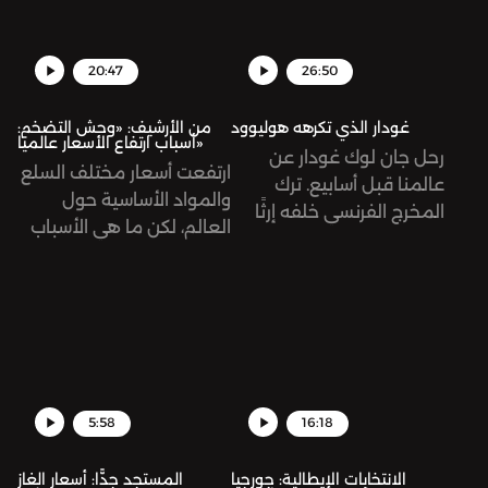
20:47
26:50
غودار الذي تكرهه هوليوود
من الأرشيف: «وحش التضخم:
أسباب ارتفاع الأسعار عالميًا»
رحل جان لوك غودار عن
ارتفعت أسعار مختلف السلع
عالمنا قبل أسابيع. ترك
والمواد الأساسية حول
المخرج الفرنسي خلفه إرثًا
العالم، لكن ما هي الأسباب
سينمائيًا يتكوّن من 131
وراء ذلك؟ حلقة أرشيفية.
عمل، طرح فيها أفكاره
ومعالجته لقضايا إنسانية
مختلفة؛ الحب، والثورة،
والاشتراكية، والوجودية،
الاحتلال الصهيوني
لفلسطين، وغيرها. نستعيد
5:58
16:18
في هذه الحلقة رحلته
الطويلة ونمرّ على أهم
الانتخابات الإيطالية: جورجيا
المستجد جدًّا: أسعار الغاز
محطاتها.