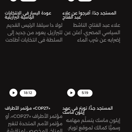
في الأردن.
المستجد جدًا: أفرجوا عن علاء
عودة اليسار في الانتخابات
عبد الفتاح
الرئاسية البرازيلية
علاء عبد الفتاح، الناشط
لولا دا سيلفا، الرئيس القديم
السياسي المصري، أعلن عن
للبرازيل، يعود من جديد إلى
إضرابه عن شرب الماء
السلطة في انتخابات أطاحت
بالتزامن مع بدء مؤتمر
باليمين المتطرف الذي
الأطراف (COP) في مدينة
يكتسح معظم دول العالم.
شرم الشيخ المصرية، وذلك
تُرى، لماذا كانت التجربة
احتجاجًا على اعتقاله بتهم
البرازيلية مغايرة؟
نشر الأخبار الكاذبة
والانضمام إلى جماعة
إرهابية. تطالب هيئات
18:12
5:19
ومؤسسات عالمية بالإفراج
الفوري عن علاء، واصفة
المستجد جدًّا: تويتر في عهد
مؤتمر الأطراف «COP27»
إيلون ماسك
سجنه بالفعل التعسّفي
مؤتمر الأطراف «COP27»، أو
إيلون ماسك يتسلّم مهامه
والظالم.
مؤتمر الأمم المتحدة لتغير
رسميًّا كمالك لموقع تويتر.
المناخ، المخصص لمناقشة