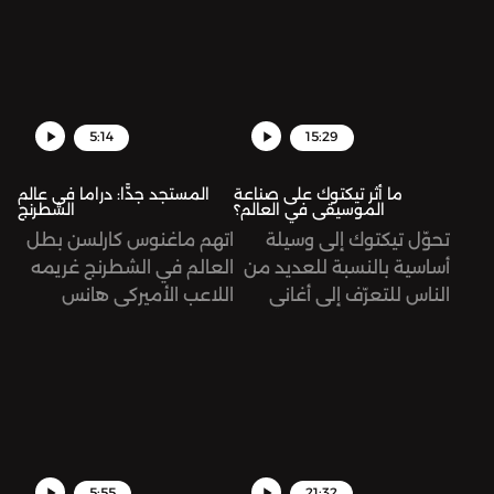
طفل عمره ثلاث سنوات.
تُرى، ما الذي حصل بالضبط؟
5:14
15:29
ما أثر تيكتوك على صناعة
المستجد جدًّا: دراما في عالم
الموسيقى في العالم؟
الشطرنج
تحوّل تيكتوك إلى وسيلة
اتهم ماغنوس كارلسن بطل
أساسية بالنسبة للعديد من
العالم في الشطرنج غريمه
الناس للتعرّف إلى أغاني
اللاعب الأميركي هانس
وموسيقى جديدة، وليس
نيمان بالغش، وذلك بعد
اليوتيوب أو الراديو. تُرى، ما
فوز الأخير على كارلسن في
أثر ذلك على مستقبل هذه
كأس سينكفيلد، منهيًا له
الصناعة؟
سلسلة من 53 مباراة من
دون هزيمة.
5:55
21:32