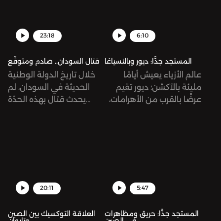
23:18
6:10
المستجد جدًّا: ديور وبالنسياغا
قتال السودان.. صادم ومتوقّع
عالم الأزياء يعيش أيامًا
خلال تاريخ الدولة الوطنية
مليئة بالآكشن؛ ديور تقيم
الحديثة في السودان، لم
عرضًا بالقرب من الأهرامات،
يحدث قتال بهذه الحدّة
وتواج دار بالنسياغا هجمة
والانتشار وفي لحظة واحدة،
شرسة من الزبائن بسبب
خصوصًا في شوارع
إعلان صوّر أطفالاً في
الخرطوم... قد تبدو الذروة
سياقات جنسية!
هذه نتيجةً متوقّعة لوجود
جسم عسكري كقوات الدعم
السريع المستقلّة تقريبًا عن
الجيش الوطني، لكنّ القتال
20:11
5:47
الدائر اليوم جاء صادمًا
ومفاجئًا بلا شكّ.
المستجد جدًّا: حريق ومظاهرات
العلاقة التوكسيك بين الصين
في الصين
وتايوان