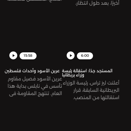
أخيرًا، بعد طول انتظار،
أوضاع التغير المناخي في
واختصام في المحاكم
العالم، تبدأ أعماله غدًا في
ونقاشات علنية.
مدينة شرم الشيخ المصرية.
ما هو هذا المؤتمر؟ وما هي
الآمال المعلّقة عليه؟
15:58
6:00
المستجد جدًا: استقالة رئيسة
عرين الأسود وأحداث فلسطين
وزراء بريطانيا
عرين الأسود فصيل مقاوم
أعلنت ليز تراس، رئيسة الوزراء
تأسس في نابلس بداية هذا
البريطانية السابقة، قرار
العام. تنتهج المقاومة في
استقالتها من المنصب.
فلسطين أساليبًا جديدة في
جاءت تراس بوعود حملت
مواجهة الاحتلال الإسرائيلي.
شعار تخفيض الضرائب على
المواطنين، أمر جميل، أليس
كذلك؟ لمَ استقالت إذن؟