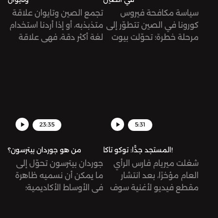
سياسة مكافحة فيروس
تجمع الصين وتايوان علاقة
كورونا في الصين تتطوّر إلى
متذبذبه، أو إذا أردنا استخدام
مرحلة خطرة؛ تحوّلت بيوت
لغة أكثر دقة، فهي علاقة
المصابين إلى سجون، واندلع
سامة (توكسيك)، مبنية على
حريق في إحدى المباني
مصالح سياسية واقتصادية،
المغلقة بسبب إصابة
إلا أنها في الظاهر قد تبدو
سكّانها بالفيروس، الأمر الذي
متعلقة بأمور تاريخية
أدى إلى موت وتضرّر
وقومية. نحاول في هذه
العشرات انطلقت عدة
الحلقة قراءة تاريخ العلاقة
مظاهرات حول البلاد تطالب
بين البلدين، ودور الولايات
23:35
5:31
بالتخفيف من الإجراءات
المتحدة الأميركية في تأجيج،
الاحترازية، وطالب بعضها
أو ربما الحدّ، من هذا الصراع.
المستجد جدًّا: توكو تاكا!
من هو جوردان بيترسون؟
برحيل الرئيس شخصيًّا!
شغلت ميريام فارس الرأي
جوردان بيترسون تحوّل إلى
العام مؤخرًا، بعد انتشار
ما يمكن أن نسميه ظاهرة
مقطع فيديو لأغنية سوف
في الأوساط الأكاديمية؛
تساهم فيها مع نيكي ميناج
جمهور كبير من الخصوم
ومالوما حتى تكون من
والتابعين. من هو هذا