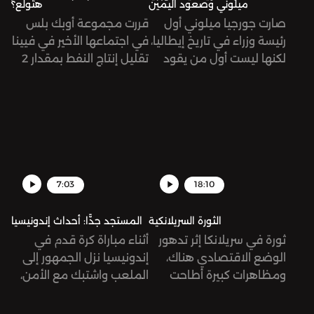
ميلوني وصعود اليمين
هتولع؟
صارت جورجيا ميلوني أول
قررت مجموعة أوبك بلس
رئيسة وزراء في تاريخ إيطاليا،
في اجتماعها الأخير في فيينا
لكنها ليست أول من يقود
تقليل إنتاج النفط بمقدار 2
هذا البلد بأفكار يمينية
مليون برميل يومياً بدءًا من
متطرفة. كيف صعدت
شهر تشرين الثاني/نوفمبر. ما
ميلوني إلى السلطة وما
معنى هذا القرار، وما هي
هي طبيعة خطابها؟
تبعاته؟
7:03
18:10
الثورة السريلانكية
المستجد جدًّا: أحداث إندونيسيا
ثورة في سريلانكا إثر تدهور
أثناء مباراة كرة قدم في
الوضع الاقتصادي هناك،
إندونيسيا نزل الجمهور إلى
ومظاهرات كبيرة أطاحت
الملعب واشتبك مع الأمن،
برئيس الجمهورية. كيف
ونتج عن هذا العراك مقتل
وصل الحال إلى هنا؟
174 شخص من ضمنهم