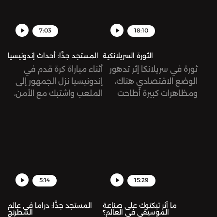
7:03
18:10
الثورة السريلانكية
المستجد جدًّا: أحداث إندونيسيا
ثورة في سريلانكا إثر تدهور
أثناء مباراة كرة قدم في
الوضع الاقتصادي هناك،
إندونيسيا نزل الجمهور إلى
ومظاهرات كبيرة أطاحت
الملعب واشتبك مع الأمن،
برئيس الجمهورية. كيف
ونتج عن هذا العراك مقتل
وصل الحال إلى هنا؟
174 شخص من ضمنهم
طفل عمره ثلاث سنوات.
تُرى، ما الذي حصل بالضبط؟
5:14
15:29
ما أثر تيكتوك على صناعة
المستجد جدًّا: دراما في عالم
الموسيقى في العالم؟
الشطرنج