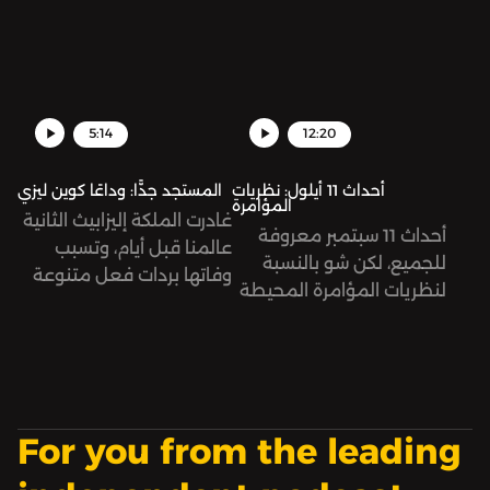
اتهامات للشرطة بتعنيفها
التنسيقي الذي ينادي
وتعذيبها بشكل مبرح أدى
بتشكيل حكومة محاصصة
إلى مقتلها، في حين رفضت
طائفية، الأمر الذي عرقل
السلطات هذا السيناريو
تشكيل حكومة في العراق
وصرّح المسؤولون في
منذ انعقاد الانتخابات
5:14
12:20
الشرطة أنها توفيت جراء أزمة
التشريعية عام 2021.
قلبية.
أحداث 11 أيلول: نظريات
المستجد جدًّا: وداعًا كوين ليزي
المؤامرة
غادرت الملكة إليزابيث الثانية
أحداث 11 سبتمبر معروفة
عالمنا قبل أيام، وتسبب
للجميع، لكن شو بالنسبة
وفاتها بردات فعل متنوعة
لنظريات المؤامرة المحيطة
عبر الإنترنت بين ساخط
فيها؟
ومتعاطف.
For you from the leading