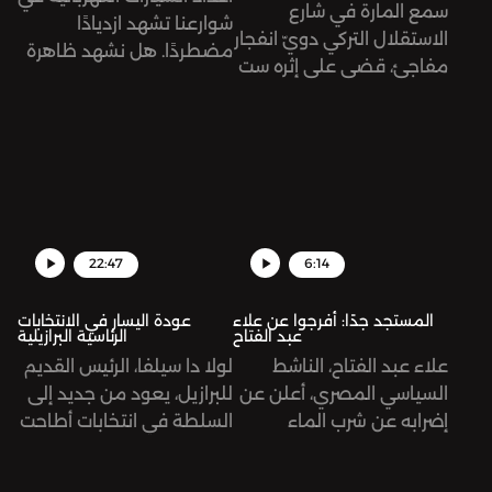
سمع المارة في شارع
شوارعنا تشهد ازديادًا
الاستقلال التركي دويّ انفجار
مضطردًا. هل نشهد ظاهرة
مفاجئ، قضى على إثره ست
مؤقتة أم أننا نتجه نحو
ضحايا وعشرات الجرحى. تُرى
مستقبل جديد للنقل؟
ما هي الأبعاد السياسية
نستضيف في هذه الحلقة
لهذا الانفجار؟
باسم عقّاد، مستخدم قديم
للسيارة الكهربائية، ودانة
جبريل، صحفية في مجلة حبر
كتبت مقالة مطوّلة عن
22:47
6:14
انتشار السيارات الكهربائية
في الأردن.
المستجد جدًا: أفرجوا عن علاء
عودة اليسار في الانتخابات
عبد الفتاح
الرئاسية البرازيلية
علاء عبد الفتاح، الناشط
لولا دا سيلفا، الرئيس القديم
السياسي المصري، أعلن عن
للبرازيل، يعود من جديد إلى
إضرابه عن شرب الماء
السلطة في انتخابات أطاحت
بالتزامن مع بدء مؤتمر
باليمين المتطرف الذي
الأطراف (COP) في مدينة
يكتسح معظم دول العالم.