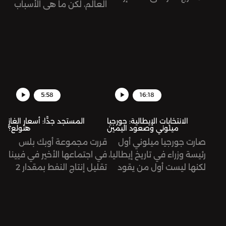
العالم، لكن ما هي الأسباب
سينمائيًا يتكوّن من 131
وراء ذلك؟ حلقة أرشيفية.
عمل، طرح فيها أفكاره
ومعالجته لقضايا إنسانية
مختلفة؛ الحب، والثورة،
والاشتراكية، والوجودية،
الاحتلال الصهيوني
لفلسطين، وغيرها. نستعيد
5:58
16:18
في هذه الحلقة رحلته
الطويلة ونمرّ على أهم
الانتخابات الإيطالية: جورجيا
المستجد جدًّا: أسعار الغاز
محطاتها.
ميلوني وصعود اليمين
هتولع؟
صارت جورجيا ميلوني أول
قررت مجموعة أوبك بلس
رئيسة وزراء في تاريخ إيطاليا،
في اجتماعها الأخير في فيينا
لكنها ليست أول من يقود
تقليل إنتاج النفط بمقدار 2
هذا البلد بأفكار يمينية
مليون برميل يومياً بدءًا من
متطرفة. كيف صعدت
شهر تشرين الثاني/نوفمبر. ما
ميلوني إلى السلطة وما
معنى هذا القرار، وما هي
هي طبيعة خطابها؟
تبعاته؟