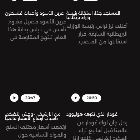
المستجد جدًا: استقالة رئيسة
عرين الأسود وأحداث فلسطين
وزراء بريطانيا
عرين الأسود فصيل مقاوم
أعلنت ليز تراس، رئيسة الوزراء
تأسس في نابلس بداية هذا
البريطانية السابقة، قرار
العام. تنتهج المقاومة في
استقالتها من المنصب.
فلسطين أساليبًا جديدة في
جاءت تراس بوعود حملت
مواجهة الاحتلال الإسرائيلي.
شعار تخفيض الضرائب على
المواطنين، أمر جميل، أليس
كذلك؟ لمَ استقالت إذن؟
20:47
26:50
غودار الذي تكرهه هوليوود
من الأرشيف: «وحش التضخم:
أسباب ارتفاع الأسعار عالميًا»
رحل جان لوك غودار عن
ارتفعت أسعار مختلف السلع
عالمنا قبل أسابيع. ترك
والمواد الأساسية حول
المخرج الفرنسي خلفه إرثًا