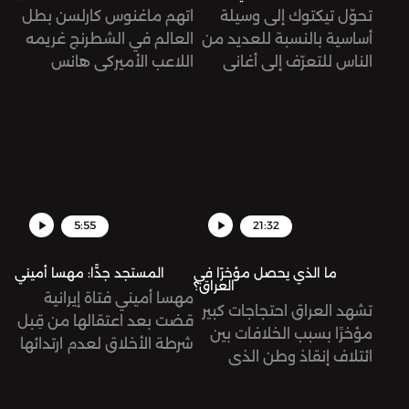
تحوّل تيكتوك إلى وسيلة
اتهم ماغنوس كارلسن بطل
أساسية بالنسبة للعديد من
العالم في الشطرنج غريمه
الناس للتعرّف إلى أغاني
اللاعب الأميركي هانس
وموسيقى جديدة، وليس
نيمان بالغش، وذلك بعد
اليوتيوب أو الراديو. تُرى، ما
فوز الأخير على كارلسن في
أثر ذلك على مستقبل هذه
كأس سينكفيلد، منهيًا له
الصناعة؟
سلسلة من 53 مباراة من
دون هزيمة.
5:55
21:32
ما الذي يحصل مؤخرًا في
المستجد جدًّا: مهسا أميني
العراق؟
مهسا أميني فتاة إيرانية
تشهد العراق احتجاجات كبير
قضت بعد اعتقالها من قِبل
مؤخرًا بسبب الخلافات بين
شرطة الأخلاق لعدم ارتدائها
ائتلاف إنقاذ وطن الذي
الحجاب "بالشكل الصحيح".
يطالب بتشكيل حكومة
أدت وفاتها إلى توجيه
وطنية، وتحالف الإطار