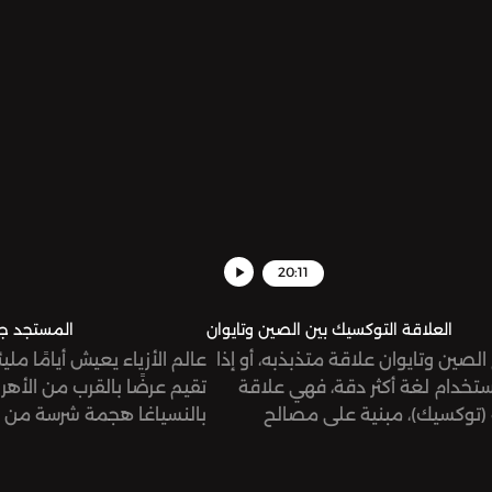
20:11
العلاقة التوكسيك بين الصين وتايوان
المستجد جدًّ
لصين وتايوان علاقة متذبذبه، أو إذا
عالم الأزياء يعيش أيامًا ملي
استخدام لغة أكثر دقة، فهي علاقة
تقيم عرضًا بالقرب من الأهرا
(توكسيك)، مبنية على مصالح
بالنسياغا هجمة شرسة من ا
 واقتصادية، إلا أنها في الظاهر قد
إعلان صوّر أطفالاً في سياق
تعلقة بأمور تاريخية وقومية. نحاول