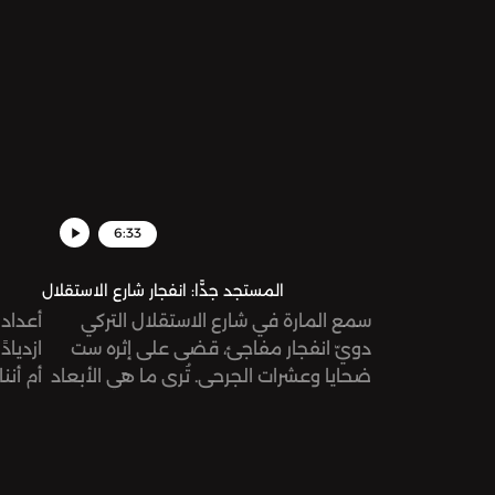
العشرات انطلقت عدة مظاهرات حول البلاد
في هذه
تطالب بالتخفيف من الإجراءات الاحترازية،
البلدي
وطالب بعضها برحيل الرئيس شخصيًّا!
في تأج
6:33
المستجد جدًّا: انفجار شارع الاستقلال
سمع المارة في شارع الاستقلال التركي
أعداد 
دويّ انفجار مفاجئ، قضى على إثره ست
ازديا
ضحايا وعشرات الجرحى. تُرى ما هي الأبعاد
أم أنن
السياسية لهذا الانفجار؟
نستضي
مستخدم
جبريل
مطوّلة