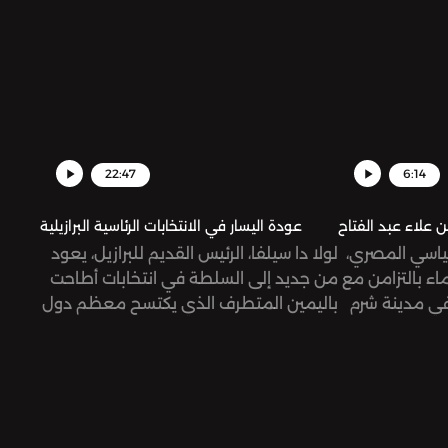
22:47
6:14
ن علاء عبد الفتاح
عودة اليسار في الانتخابات الرئاسية البرازيلية
سياسي المصري،
لولا دا سيلفا، الرئيس القديم للبرازيل، يعود
اء بالتزامن مع
من جديد إلى السلطة في انتخابات أطاحت
ؤتمر الأطراف (COP) في مدينة شرم
باليمين المتطرف الذي يكتسح معظم دول
ًا على اعتقاله
العالم. تُرى، لماذا كانت التجربة البرازيلية
انضمام إلى
مغايرة؟
ات ومؤسسات
علاء، واصفة
الم.