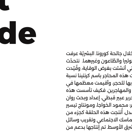
ode
ال جائحة كورونا. البشريّة عرفت
وليرا والطّاعون وغيرهما. نتحدّث
ي أنشئت بغرض الوقاية، وقُيّدت
ت هذه المحاجر باسم كرنتينا نسبة
موصى بها للحجر، وأقيمت معظمها في
ين والمهاجرين. فكيف تأسست هذه
حرير عبير قبطي، إعداد وبحث روان
ر: محمود الخواجا، ومونتاج تيسير
سدل. أُنتجت هذه الحلقة كجزء من
تماسك الاجتماعي وتقريب وسائل
ق الأوسط. تم إنتاجها بدعم من