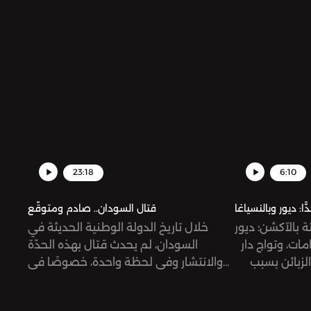
23:18
6:10
ا: ديور وبالنسياغا
قتال السودان.. صادم ومتوقّع
ئة بالآكشن؛ ديور
خلال تاريخ الدولة الوطنية الحديثة في
مات، وتواج دار
السودان، لم يحدث قتال بهذه الحدّة
لزبائن بسبب
والانتشار وفي لحظة واحدة، خصوصًا في
ات جنسية!
شوارع الخرطوم... قد تبدو الذروة هذه نتيجةً
متوقّعة لوجود جسم عسكري كقوات