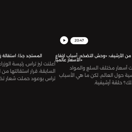
20:47
من الأرشيف: «وحش التضخم: أسباب ارتفاع
المستجد جدًا: استقالة رئ
الأسعار عالميًا»
أعلنت ليز تراس، رئيسة الوزراء
ت أسعار مختلف السلع والمواد
السابقة، قرار استقالتها من
ية حول العالم، لكن ما هي الأسباب
تراس بوعود حملت شعار تخ
لك؟ حلقة أرشيفية.
على المواطنين، أمر جميل، أ
استقالت إذن؟