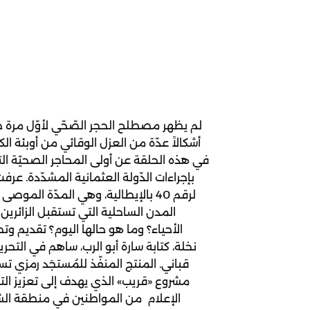
لم يظهر مصطلح الحجر الصّحّي لأوّل مرة خل
أشكالاً عدّة من العزل الوقائي من أوبئة الك
في هذه الحلقة عن أولى المحاجر الصحيّة الت
بإجراءات الدّولة العثمانية المشدّدة. عرف
لرقم 40 بالإيطالية، وهي المدّة ال
المدن الساحلية التي تستقبل الزائر
الأحياء؟ وما هو حالها اليوم؟ تقديم وت
نخلة، كتابة سارة أبو الرب، ساهم في التحري
قباني. المنتج المنفّذ للمُستجَد رمزي ت
مشروع «قريب» الذي يهدف إلى تعزيز ال
الإعلام من المواطنين في منطقة الشر