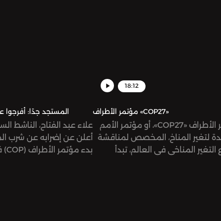
18:12
مؤتمر الأطراف «COP27»
المستجد جدًا: أفرجوا ع
مؤتمر الأطراف «COP27»، أو مؤتمر الأمم
علاء عبد الفتاح، الناشط ال
دة لتغير المناخ، المخصص لمناقشة
أعلن عن إضرابه عن شرب الم
التغير المناخي في العالم، تبدأ
بدء م
 غدًا في مدينة شرم الشيخ المصرية.
الشيخ المصرية، وذلك احتجاج
هذا المؤتمر؟ وما هي الآمال
بتهم نشر الأخبار الكاذبة وال
قة عليه؟
جماعة إرهابية. تطالب هيئ
عالمية بالإفراج الفوري عن 
سجنه بالفعل التعسّفي والظ