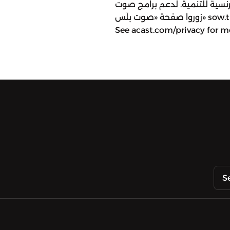
لفرنسية للتنمية. لدعم برامج صوت
زوروا صفحة «صوت بلَس» sow.tl/plusalmostajad Hosted on Acast.
See acast.com/privacy for m
S