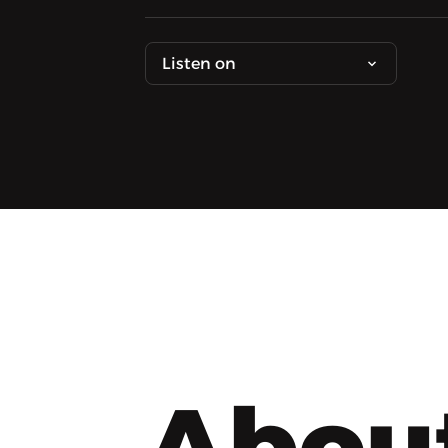
Listen on
Abou