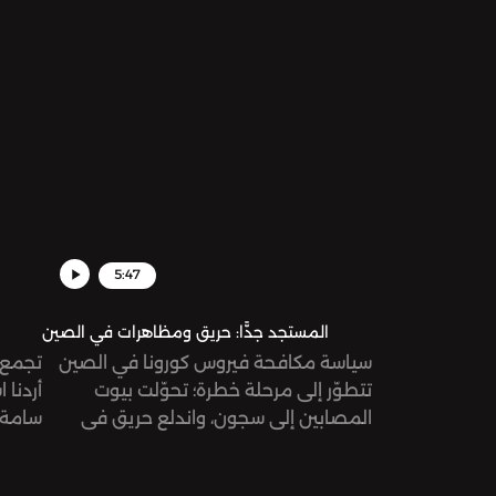
5:47
المستجد جدًّا: حريق ومظاهرات في الصين
سياسة مكافحة فيروس كورونا في الصين
تجمع ا
تتطوّر إلى مرحلة خطرة؛ تحوّلت بيوت
أردنا 
المصابين إلى سجون، واندلع حريق في
سامة 
إحدى المباني المغلقة بسبب إصابة سكّانها
سياسية
بالفيروس، الأمر الذي أدى إلى موت وتضرّر
تبدو م