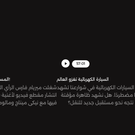
 الحلقة قراءة تاريخ العلاقة بين
ن، ودور الولايات المتحدة الأميركية
يج، أو ربما الحدّ، من هذا الصراع.
57:01
السيارة الكهربائية تغزو العالم
المستجد جدًّا: توكو تاكا!
السيارات الكهربائية في شوارعنا تشهد
شغلت ميريام فارس الرأي الع
دًا مضطردًا. هل نشهد ظاهرة مؤقتة
انتشار مقطع فيديو لأغني
ا نتجه نحو مستقبل جديد للنقل؟
فيها مع نيكي ميناج ومالوم
ف في هذه الحلقة باسم عقّاد،
من ضمن الأغاني الرسمية ل
 قديم للسيارة الكهربائية، ودانة
فيفا قطر 2022. ما ه
، صحفية في مجلة حبر كتبت مقالة
حول الأغنية ومقطع ميريام 
 عن انتشار السيارات الكهربائية في