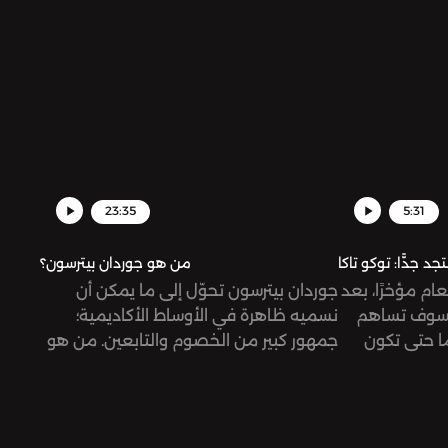
الدعم السريع المستقلّة تقريبًا عن الجيش
الوطني، لكنّ القتال الدائر اليوم جاء صادمًا
ومفاجئًا بلا شكّ.
23:35
5:31
من هو جوردان بيترسون؟
ام مؤخرًا، بعد
جوردان بيترسون تحوّل إلى ما يمكن أن
ة سوف تساهم
نسميه ظاهرة في الأوساط الأكاديمية؛
ا حتى تكون
جمهور كبير من الخصوم والتابعين. من هو
كأس العالم
هذا الشخص، ولماذا حظي بهذه الشهرة؟
ي الآراء المختلفة
فارس تحديدًا؟