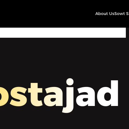
About Us
Sowt 
00:00
Play
Mute
Settings
stajad