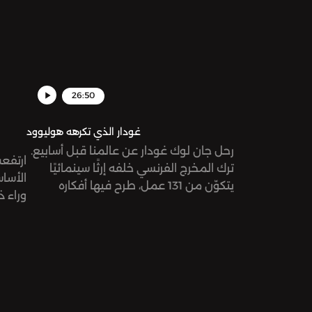
26:50
غودار الذي تكرهه هوليوود
رحل جان لوك غودار عن عالمنا قبل أسابيع.
ارتفع
ترك المخرج الفرنسي خلفه إرثًا سينمائيًا
الأساس
يتكوّن من 131 عمل، طرح فيها أفكاره
وراء ذ
ومعالجته لقضايا إنسانية مختلفة؛ الحب،
والثورة، والاشتراكية، والوجودية، الاحتلال
الصهيوني لفلسطين، وغيرها. نستعيد في
هذه الحلقة رحلته الطويلة ونمرّ على أهم
محطاتها.