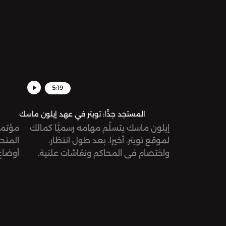
الأردن.
5:19
المستجد جدًّا: تويتر في عهد إيلون ماسك
إيلون ماسك يتسلّم مهامه رسميًّا كمالك
لموقع تويتر. أخيرًا، بعد طول انتظار،
المتح
واختصام في المحاكم ونقاشات علنية.
أوضاع 
أعماله
ما هو 
المعلّ