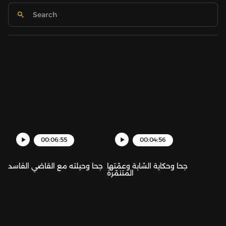
00:06:55
00:04:56
جحا وحكاية الشابة وعمّتها
جحا وحيلته مع القاضي الفاسد
المتنمّرة