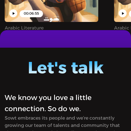
00:06:55
Arabic Literature
Arabic 
المتنمّرة
جحا وحيلته مع القاضي الفاسد
Juha: A narrative podcast sharing both
Juha: A
famous and unheard tales of the clever
famous 
trickster Juha, filled with magic,
trickst
Let's talk
astonishing feats, and whimsical
astonis
adventures.
advent
We know you love a little
connection. So do we.
Sowt embraces its people and we’re constantly
growing our team of talents and community that