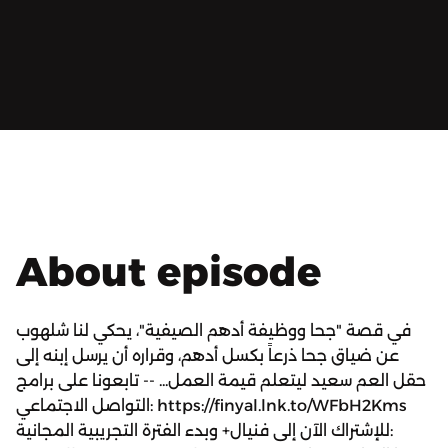
About episode
في قصة "جحا ووظيفة أدهم الصيفية"، يحكي لنا شلهوب
عن ضياق جحا ذرعاً بكسل أدهم، وقراره أن يرسل إبنه إلى
حقل العم سعيد ليتعلم قيمة العمل... -- تابعونا على برامج
التواصل الاجتماعي: https://finyal.lnk.to/WFbH2Kms
للإشتراك الآن إلى فنيال+ وبدء الفترة التجريبية المجانية: