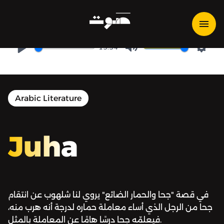
Juha | جحا - جحا والحمار الضائع
13:34
Play
Mute
Setti
Arabic Literature
Juha
في قصة "جحا والحمار الضائع" يروي لنا شلهوب عن انتقام
جحا من الرجل الذي أساء معاملة حماره لدرجة أنه هرب منه،
فيعلمّه جحا درسًا هامًا عن المعاملة بالمثل.