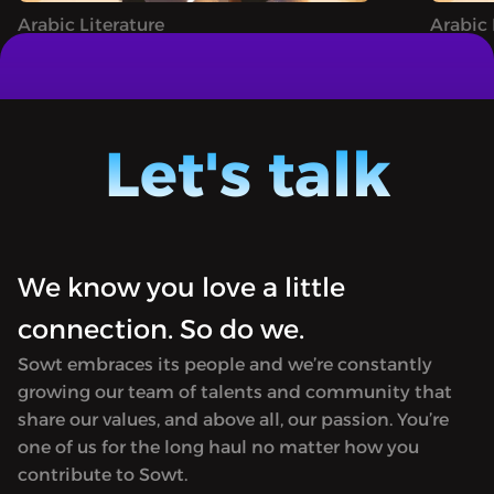
Arabic Literature
Arabic 
المتنمّرة
جحا وحيلته مع القاضي الفاسد
Juha: A narrative podcast sharing both
Juha: A
famous and unheard tales of the clever
famous 
trickster Juha, filled with magic,
trickst
Let's talk
astonishing feats, and whimsical
astonis
adventures.
advent
We know you love a little
connection. So do we.
Sowt embraces its people and we’re constantly
growing our team of talents and community that
share our values, and above all, our passion. You’re
one of us for the long haul no matter how you
contribute to Sowt.