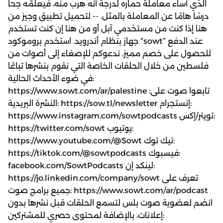
الذي أساء معاملة حماره لدرجة أنه هرب منه، فيعلمّه جحا
درسًا هامًا عن المعاملة بالمثل. -- لتحميل تطبيق وجيز من
هنا إذا كنت من مستخدمي آبل أو من هنا إن كنت تستخدم
جهاز بنظام أندرويد. استخدم بروموكود “sowt” عند الدفع
للحصول على خصم مميز. ندعوكم للإصغاء إلى أصوات من
فلسطين من خلال الحلقات الخاصة التي نقوم بنشرها تباعًا
في ضوء الأحداث الحالية:
https://www.sowt.com/ar/palestine تابعوا صوت على:
النشرة البريدية: https://sow.tl/newsletter إنستجرام:
https://www.instagram.com/sowtpodcasts تويتر/إكس:
https://twitter.com/sowt يوتيوب:
https://www.youtube.com/@Sowt تيك توك:
https://tiktok.com/@sowtpodcasts فيسبوك:
facebook.com/SowtPodcasts لينكد إن:
https://jo.linkedin.com/company/sowt تعرف على
جميع برامج صوت: https://www.sowt.com/ar/podcast
انضم لعضوية صوت بلس لتسمع الحلقات قبل نشرها بدون
إعلانات، بالإضافة لمحتوى حصري للمشتركين: