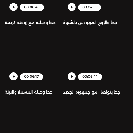
00:06:46
00:04:51
جحا والزوج المهووس بالشهرة
جحا وحيلته مع زوجته كريمة
00:06:17
00:06:44
جحا يتواصل مع جمهوره الجديد
جحا وحيلة المسمار والنبتة