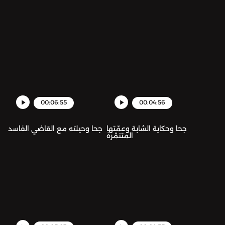
00:06:55
00:04:56
جحا وحكاية الشابة وعمّتها
جحا وحيلته مع القاضي الفاسد
المتنمّرة