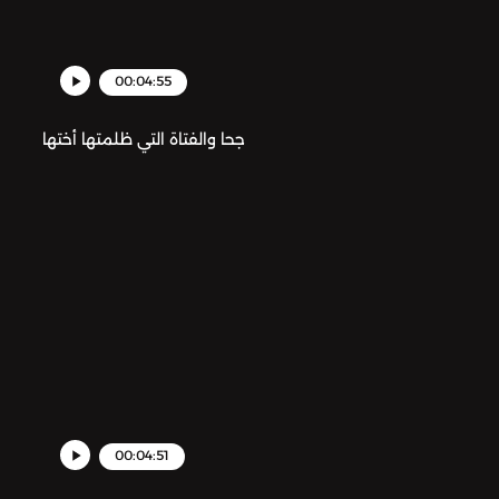
00:04:55
جحا والفتاة التي ظلمتها أختها
00:04:51