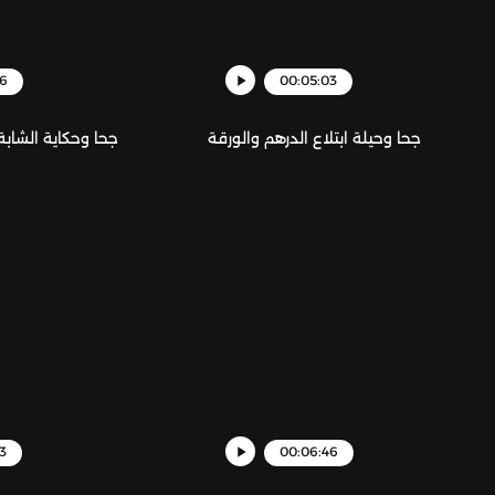
56
00:05:03
جحا وحيلة ابتلاع الدرهم والورقة
جحا وحكاية الشابة 
3
00:06:46