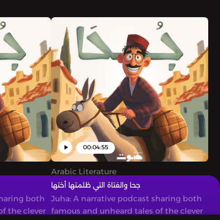
00:04:55
Arabic Literature
جحا والفتاة التي ظلمتها أختها
sharing both
Juha: A narrative podcast sharing both
f the clever
famous and unheard tales of the clever