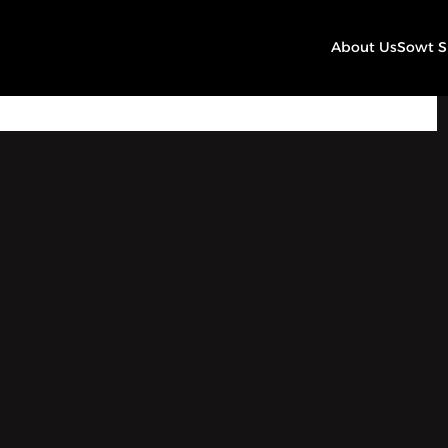
About Us
Sowt 
13:21
Play
Mute
Settings