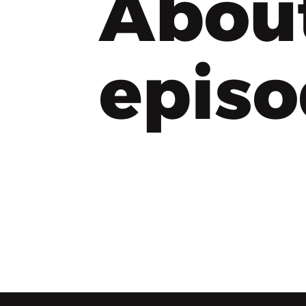
Abou
epis