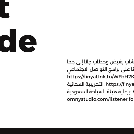
t
ode
اب بغيض وحطاب جائا إلى جحا
ونا على برامج التواصل الاجتماعي
https://finyal.lnk.to/WFbH2Kms  الآن إلى فنيال+ وبدء الفترة
التجريبية المجانية: https://finyalmedia.co/finyalplus -- هذا البرنامج
برعاية هيئة السياحة السعودية: https://youtu.be/pbyMaI8QvdA See
omnystudio.com/listener for