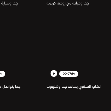
جحا وحيلته مع زوجته كريمة
جحا وسيارة 
44
00:07:14
الشاب العبقري يساعد جحا وشلهوب
جحا يتواصل م