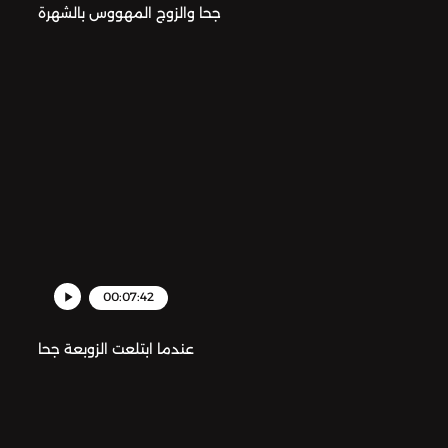
جحا والزوج المهووس بالشهرة
00:07:42
عندما ابتلعت الزوبعة جحا