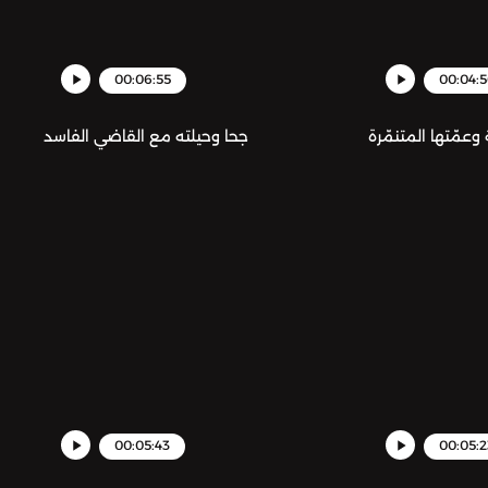
00:06:55
00:04:
وعمّتها المتنمّرة
جحا وحيلته مع القاضي الفاسد
00:05:43
00:05:2