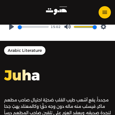
Juha | جحا - جحا وصاحب
المطعم المحتال
15:02
Play
Mute
Setti
Arabic Literature
Juha
مجدداً، يقع أشعب طيب القلب ضحيّة احتيال صاحب مطعم
ماكر، فيسلب منه ماله دون وجه حقّ! وكالمعتاد يهبّ جحا
لنجدة صديقه، ويعقد العزم على تلقين صاحب المطعم درساً