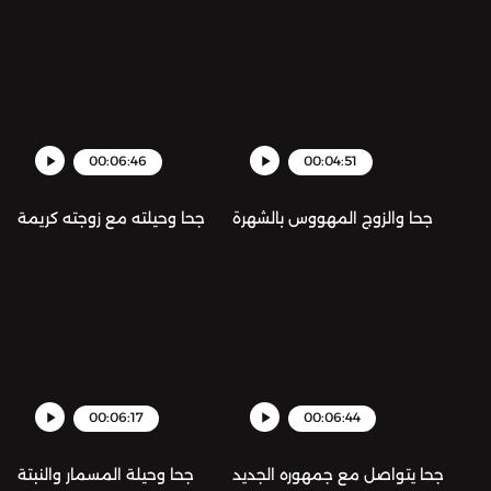
00:06:46
00:04:51
جحا والزوج المهووس بالشهرة
جحا وحيلته مع زوجته كريمة
00:06:17
00:06:44
جحا يتواصل مع جمهوره الجديد
جحا وحيلة المسمار والنبتة