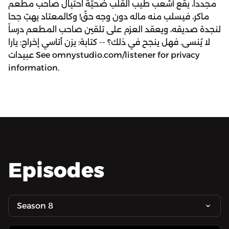
مجدداً، يقع أشعب طيب القلب ضحيّة احتيال صاحب مطعم
ماكر، فيسلب منه ماله دون وجه حقّ! وكالمعتاد يهبّ جحا
لنجدة صديقه، ويعقد العزم على تلقين صاحب المطعم درساً
لا يُنسى. فهل ينجح في ذلك؟ -- كتابة: يزن أتاسي إخراج: يارا
عبيدات See omnystudio.com/listener for privacy
information.
Episodes
Season 8