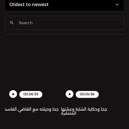
00:06:55
00:04:56
جحا وحكاية الشابة وعمّتها
جحا وحيلته مع القاضي الفاسد
المتنمّرة