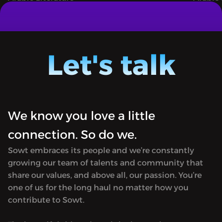
المتنمّرة
جحا وحيلته مع القاضي الفاسد
Juha: A narrative podcast sharing both
Juha: A
famous and unheard tales of the clever
famous 
trickster Juha, filled with magic,
trickst
Let's talk
astonishing feats, and whimsical
astonis
adventures.
advent
We know you love a little
connection. So do we.
Sowt embraces its people and we’re constantly
growing our team of talents and community that
share our values, and above all, our passion. You’re
one of us for the long haul no matter how you
contribute to Sowt.