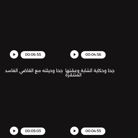
00:06:55
00:04:56
جحا وحكاية الشابة وعمّتها
جحا وحيلته مع القاضي الفاسد
المتنمّرة
00:05:03
00:04:55