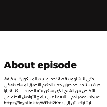
About episode
يحكي لنا شلهوب قصة "جحا والبيت المسكون" المخيفة،
حيث يستنجد أحد جيران جحا بالحكيم الأحمق لمساعدته في
التخلص من الشبح الذي يسكن بيته الجديد... -- كتابة: يارا
عبيدات وعمر آدم -- تابعونا على برامج التواصل الاجتماعي:
https://finyal.lnk.to/WFbH2Kms للإشتراك الآن إلى