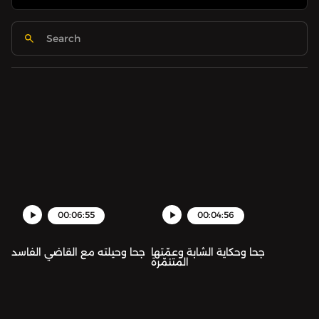
00:06:55
00:04:56
جحا وحكاية الشابة وعمّتها
جحا وحيلته مع القاضي الفاسد
المتنمّرة