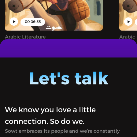
00:06:55
Arabic Literature
Arabic 
المتنمّرة
جحا وحيلته مع القاضي الفاسد
Juha: A narrative podcast sharing both
Juha: A
famous and unheard tales of the clever
famous 
trickster Juha, filled with magic,
trickst
Let's talk
astonishing feats, and whimsical
astonis
adventures.
advent
We know you love a little
connection. So do we.
Sowt embraces its people and we’re constantly