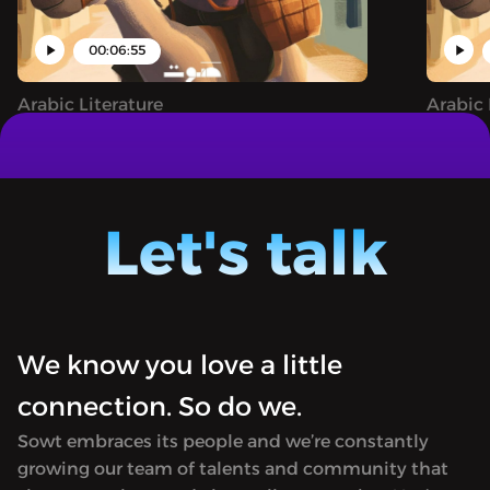
00:06:55
Arabic Literature
Arabic 
المتنمّرة
جحا وحيلته مع القاضي الفاسد
Juha: A narrative podcast sharing both
Juha: A
famous and unheard tales of the clever
famous 
trickster Juha, filled with magic,
trickst
Let's talk
astonishing feats, and whimsical
astonis
adventures.
advent
We know you love a little
connection. So do we.
Sowt embraces its people and we’re constantly
growing our team of talents and community that