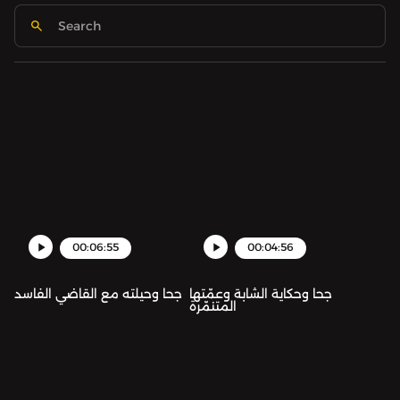
00:06:55
00:04:56
جحا وحكاية الشابة وعمّتها
جحا وحيلته مع القاضي الفاسد
المتنمّرة