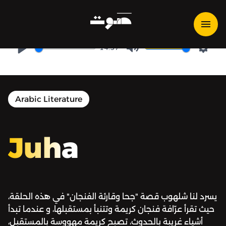
Juha | جحا - جحا وقارئة الفنجان
14:57
Play
Mute
Setti
Arabic Literature
Juha
يسرد لنا شلهوب قصة "جحا وقارئة الفنجان" في هذه الحلقة،
حيث تقرأ عرّافة فنجان كريمة وتتنبأ بمستقبلها، و عندما تبدأ
أشياء غريبة بالحدوث، تصبح كريمة مهووسة بالمستقبل،