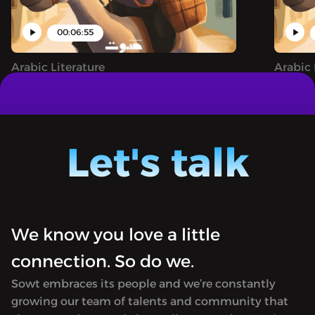
00:06:55
Arabic Literature
Arabic 
المتنمّرة
جحا وحيلته مع القاضي الفاسد
Juha: A narrative podcast sharing both
Juha: A
famous and unheard tales of the clever
famous 
trickster Juha, filled with magic,
trickst
Let's talk
astonishing feats, and whimsical
astonis
adventures.
advent
We know you love a little
connection. So do we.
Sowt embraces its people and we’re constantly
growing our team of talents and community that