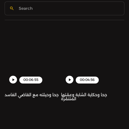
00:06:55
00:04:56
جحا وحكاية الشابة وعمّتها
جحا وحيلته مع القاضي الفاسد
المتنمّرة