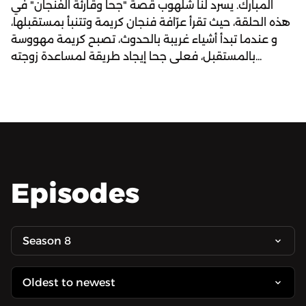
المبارك. يسرد لنا شلهوب قصة "جحا وقارئة الفنجان" في
هذه الحلقة، حيث تقرأ عرّافة فنجان كريمة وتتنبأ بمستقبلها،
و عندما تبدأ أشياء غريبة بالحدوث، تصبح كريمة مهووسة
بالمستقبل، فعلى جحا إيجاد طريقة لمساعدة زوجته...
Episodes
Season 8