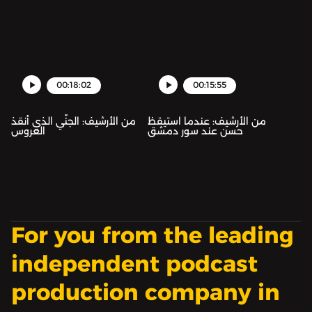
لتُسَمِّمَ ضَوْءَ المَكان. ثُمَّ
تُقَدِّمُ نُزْهَةَ الزمانِ لِرَجُلٍ
بَدَوِيٍّ لِيَخْتَطِفَها
00:18:02
00:15:55
من الأرشيف: عندما استيقظ
من الأرشيف: الجنّي الذي أنقذ
حسن عند سور دمشق
العروس
For you from the leading
independent podcast
production company in