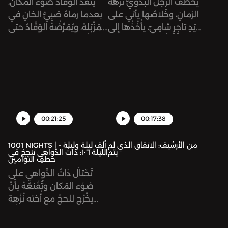
يخْطَفُ الرجُلُ البدوِيُّ نُزهَةَ
يُنْقِذُ الوَقّادُ ضوْءَ المكان،
الزمانِ، وخَلاصُها يأتي على
بعدَما رَماهُ صَبِيُّ الخانِ في
يَدِ تاجِرٍ شامِيّ، يأْخُذُها إلى
المَزْبَلَة، ويُمَرِّضُهُ الوَقّادُ حتى
ملِكِ دِمَشْقَ دونَ أن يعلَمَ
يَبْرَأ. ثُمَّ يَنْطَلِقُ ضوءُ المكانِ
أنه شركان، ابنُ أبيها.
عائِداً إلى بلادِه، والوَقّادُ
بِصُحْبَتِه. وفي الطريقِ
يَلْتَحِقُ بقافِلَةِ خَراجِ دمشقَ
التي فيها أُخْتُهُ نُزْهَةُ الزمان.
00:21:25
00:17:38
من الأرشيف: الاتفاق الذي لم
1001 NIGHTS | ألف ليلة وليلة -
يتم
الليلة ١٠٦: ذاتُ الدَّواهي تنجحُ في
خطفِ التوْأمين
تَحْتالُ ذاتُ الدَّواهي على
ضَوْءِ المَكان وتُقْنِعُهُ بأَنْ
يَخْرُجَ للحجِّ مَعَ أُختِهِ نُزْهَةِ
الزمان، دونَ إِذْنِ أبيهما. ثُمَّ
تُقْنِعُهُما بزيارَةِ بيْتِ المَقْدِس