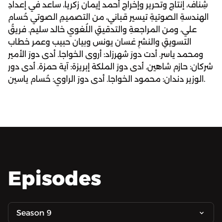
شِناف، إنتاج وتحرير وإخراج أحمد إيمان زكريا، ساعد في إعدادِ
الهندسةِ الصوتيةِ تيسير قباني، من التصميمِ الصوتي حُسام
علي، ومن المراجعةِ والتدقيقِ اللُغوي خالد سليم. فريقُ
التسويقِ والنشرِ غسان يونس وبيان حبيب وعمر خطاب
ومحمد ياسر. أدت دورَ شهرزاد: أروى الخواجا. أدى دورَ الأمير
شركان: حازم شاهين. أدى دورَ الملكة إبريزة: آية حمزة. أدى دور
الوزير دندان: محمود الخواجا. أدى دورَ الراوي: حُسام ياسين.
Episodes
Season 9