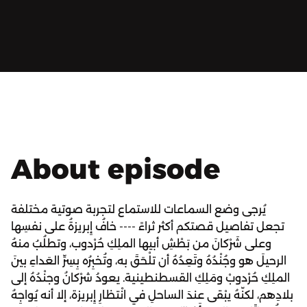
About episode
يُرجى وضع السماعات للاستماع لتجربة صوتية مختلفة
تجعل تفاصيل قصتكم أكثر ثراءً ---- خافُ إِبريزةُ على نفسِها
وعلى شَرْكانَ من بَطْشِ أبيها الملِكِ حُرْدوب، وتطلُبُ منهُ
الرحيلَ هو وجُنْدُهُ وتَعِدُهُ أن تلْحَقَ به، وتُخبِرُه بِسِرِّ العَداءِ بينَ
الملِكِ حُرْدوبْ ومَلِكِ القسطنطينية. يعودُ شرْكانُ وجنْدُهُ إلى
بلادِهم، لكنّهُ يبْقى عندَ الساحلِ في انْتظارِ إِبريزة، إلا أنه يُواجِهُ