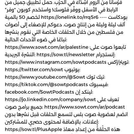
فُرْسانًا مِنَ الرومِ أَشِدّاءَ في الحرْب. حمل تطبيق جميل من
الرابط في الأسفل ووفّر فلوسك! واستخدم كوبون "وفر"
لخصم 50 بالمية https://onelink.to/rrq5r6 ---- بودكاست
ألف ليلة وليلة من إنتاج صوت. دعوكم للإصغاء إلى أصوات
من فلسطين من خلال الحلقات الخاصة التي نقوم بنشرها
تباعًا في ضوء الأحداث الحالية:
https://www.sowt.com/ar/palestine تابعوا صوت على:
النشرة البريدية: https://sow.tl/newsletter إنستجرام:
https://www.instagram.com/sowtpodcasts تويتر/إكس:
https://twitter.com/sowt يوتيوب:
https://www.youtube.com/@Sowt تيك توك:
https://tiktok.com/@sowtpodcasts فيسبوك:
facebook.com/SowtPodcasts لينكد إن:
https://jo.linkedin.com/company/sowt تعرف على
جميع برامج صوت: https://www.sowt.com/ar/podcast
انضم لعضوية صوت بلس لتسمع الحلقات قبل نشرها بدون
إعلانات، بالإضافة لمحتوى حصري للمشتركين:
https://sow.tl/PlusApple هذه الحلْقةُ من إعدادِ معاذ