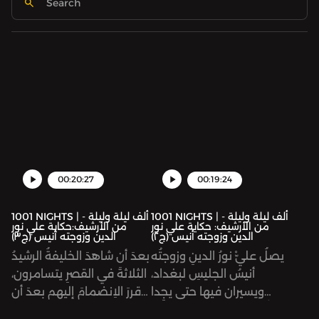
00:20:27
00:19:24
1001 NIGHTS | ألف ليلة وليلة -
1001 NIGHTS | ألف ليلة وليلة -
من الأرشيف: حكاية علي نور
من الأرشيف:حكاية علي نور
الدين وزوجته أنيس (ج٢)
الدين وزوجته أنيس (ج٣)
يصلُ عليّْ نورُ الدينِ وزوجتُه
بعدَ أن شاهدَ الخليفةُ الرشيدُ
أنيسُ الجليسِ لبغداد،
الثلاثةَ في القصرِ يتسامرون،
ويسيران فيها حتى يجِدا
قررَ الاِنضمامَ إليهم بعدَ أن
أنفُسَهُما أمامَ بستانٍ بديعٍ
خلَبَهُ صوْتُ أنيسِ الجليسِ