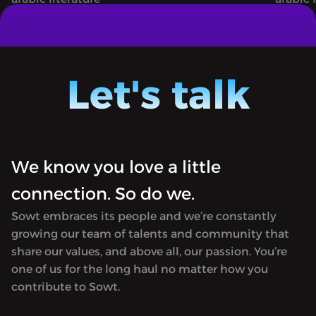
ة وليلة - من الأرشيف: حكاية
1001 NIGHTS | ألف ليلة وليلة - من الأرشيف:حكاية
يس (ج٢)
علي نور الدين وزوجته أنيس (ج٣)
A podcast bringing the timeless magic
A podc
and wonder of One Thousand and One
and wo
Let's talk
Nights to life.
Nights t
We know you love a little
connection. So do we.
Sowt embraces its people and we’re constantly
growing our team of talents and community that
share our values, and above all, our passion. You’re
one of us for the long haul no matter how you
contribute to Sowt.