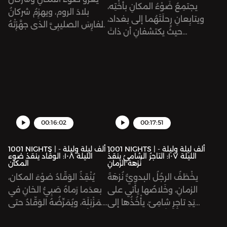
يجتمِعُ ضَوْءُ المكانِ بأُخْتِه،
بلادَ الروم، ويهزِمُ شركانُ
ويتابِعانِ رِحلَتَهُما إلى بغداد،
الفارِسَ الصليبِيَّ الذي جهَّزتْهُ
حيثُ يكتشفانِ أن ذاتَ
ذاتُ الدواهي لقتلِه. ثُمَّ
الدواهي قد قتلَتْ والدِهُما،
يَنْصُبانَ فَخّاً لجيشِ الروم،
وخطَفَتْ أُمَّهُما. وبعدَ
ويتغَلَّبانِ عليهم.
الصدمةِ يتولى ضوْءُ المَكانِ
الحُكْمَ. ويُرْسِلُ في طَلَبِ أَخيهِ
شركان، لِيَجْمَعا الجُيوش،
ويغْزُوَا أرْضَ الرومِ انْتِقاماً
لأَبيهِما.
00:16:02
00:17:51
1001 NIGHTS | ألف ليلة وليلة -
1001 NIGHTS | ألف ليلة وليلة -
الليلة ١٠٧: التاجرُ الشاميُ ينقذُ
الليلة ١٠٨: الوقّاد ينقذ ضوء
نُزهةَ الزمانِ
المكان
يخْطَفُ الرجُلُ البدوِيُّ نُزهَةَ
يُنْقِذُ الوَقّادُ ضوْءَ المكان،
الزمانِ، وخَلاصُها يأتي على
بعدَما رَماهُ صَبِيُّ الخانِ في
يَدِ تاجِرٍ شامِيّ، يأْخُذُها إلى
المَزْبَلَة، ويُمَرِّضُهُ الوَقّادُ حتى
ملِكِ دِمَشْقَ دونَ أن يعلَمَ
يَبْرَأ. ثُمَّ يَنْطَلِقُ ضوءُ المكانِ