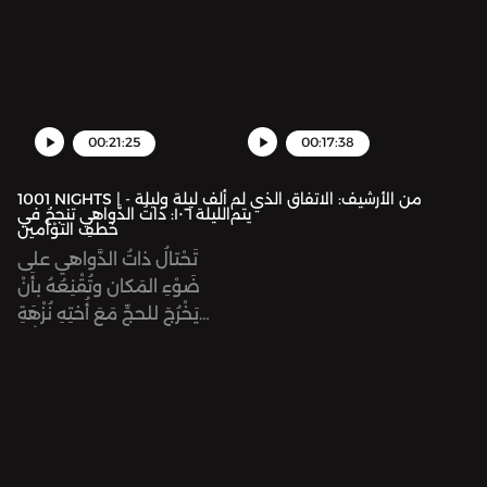
أنه شركان، ابنُ أبيها.
عائِداً إلى بلادِه، والوَقّادُ
بِصُحْبَتِه. وفي الطريقِ
يَلْتَحِقُ بقافِلَةِ خَراجِ دمشقَ
التي فيها أُخْتُهُ نُزْهَةُ الزمان.
00:21:25
00:17:38
من الأرشيف: الاتفاق الذي لم
1001 NIGHTS | ألف ليلة وليلة -
يتم
الليلة ١٠٦: ذاتُ الدَّواهي تنجحُ في
خطفِ التوْأمين
تَحْتالُ ذاتُ الدَّواهي على
ضَوْءِ المَكان وتُقْنِعُهُ بأَنْ
يَخْرُجَ للحجِّ مَعَ أُختِهِ نُزْهَةِ
الزمان، دونَ إِذْنِ أبيهما. ثُمَّ
تُقْنِعُهُما بزيارَةِ بيْتِ المَقْدِس
لتُسَمِّمَ ضَوْءَ المَكان. ثُمَّ
تُقَدِّمُ نُزْهَةَ الزمانِ لِرَجُلٍ
بَدَوِيٍّ لِيَخْتَطِفَها