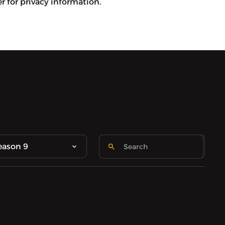
 for privacy information.
eason 9