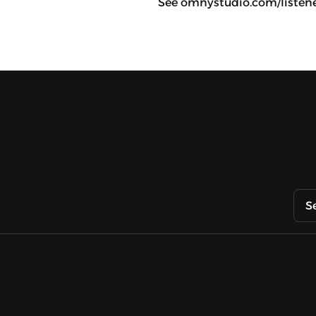
See omnystudio.com/listener
S