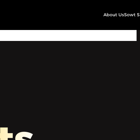
About Us
Sowt 
11:07
Play
Mute
Settings
ts