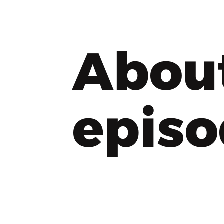
Abou
epis