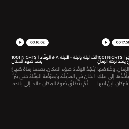
00:16:02
00:17:5
1001 NIGHTS | ألف ليلة وليلة - الليلة ١٠٧: التاجرُ
1001 NIGHTS | ألف ليلة وليلة - الليلة ١٠٨: الوقّاد
ينقذُ نُزهةَ الزمانِ
ينقذ ضوء المكان
 الزمانِ، وخَلاصُها
يُنْقِذُ الوَقّادُ ضوْءَ المكان، بعدَما رَماهُ صَبِيُّ
يأْخُذُها إلى ملِكِ
الخانِ في المَزْبَلَة، ويُمَرِّضُهُ الوَقّادُ حتى يَبْرَأ.
ثُمَّ يَنْطَلِقُ ضوءُ المكانِ عائِداً إلى بلادِه،
والوَقّادُ بِصُحْبَتِه. وفي الطريقِ يَلْتَحِقُ
بقافِلَةِ خَراجِ دمشقَ التي فيها أُخْتُهُ نُزْهَةُ
الزمان.