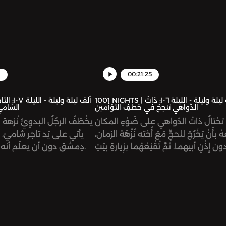
1
00:21:25
1001 NIGHTS | ألف ليلة وليلة - الليلة ١٠٦: ذاتُ
الدَّواهي تنجحُ في خطفِ التوْأمين
الشاميُ 
تَحْتالُ ذاتُ الدَّواهي على ضَوْءِ المَكان
يخْطَفُ الرجُلُ البدوِيُّ نُزهَةَ
هُ بأَنْ يَخْرُجَ للحجِّ مَعَ أُختِهِ نُزْهَةِ الزمان،
يأتي على يَدِ تاجِرٍ شامِيّ، 
ونَ إِذْنِ أبيهما. ثُمَّ تُقْنِعُهُما بزيارَةِ بيْتِ
دِمَشْقَ دونَ أن يعلَمَ أنه شركان، ابنُ أبيها.
المَقْدِس لتُسَمِّمَ ضَوْءَ المَكان. ثُمَّ تُقَدِّمُ
نُزْهَةَ الزمانِ لِرَجُلٍ بَدَوِيٍّ لِيَخْتَطِفَها