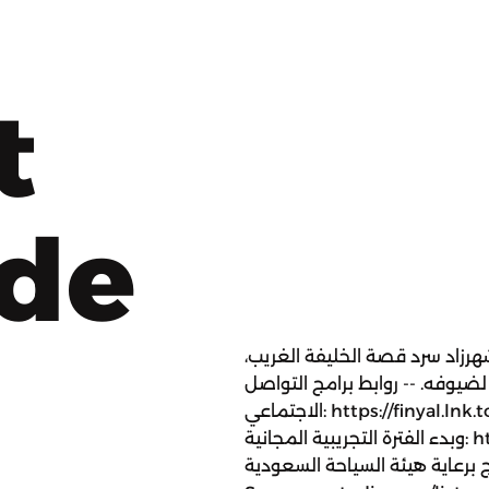
t
ode
هرزاد سرد قصة الخليفة الغريب،
ضيوفه. -- روابط برامج التواصل
الاجتماعي: https://finyal.lnk.to/WFbH2Kms للإشتراك الآن إلى فنيال+
وبدء الفترة التجريبية المجانية: https://finyalmedia.co/finyalplus -- هذا
عاية هيئة السياحة السعودية: https://youtu.be/pbyMaI8QvdA