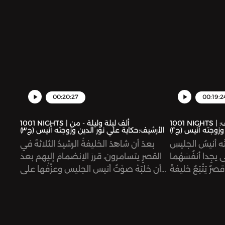
00:20:27
00:19:2
1001 NIGHTS | ألف ليلة وليلة - من الأرشيف:
1001 NIGHTS | ألف ليلة وليلة - من
وزوجته أنيس (ج٢)
الأرشيف:حكاية علي نور الدين وزوجته أنيس (ج٣)
تُه أنيسُ الجليسِ
بعدَ أن شاهدَ الخليفةُ الرشيدُ الثلاثةَ في
يجِدا أنفُسَهُما
القصرِ يتسامرون، قررَ الاِنضمامَ إليهم بعدَ
صرٌ يَتْبَعُ خليفةَ
أن خلَبَهُ صوْتُ أنيسِ الجليسِ وعزْفُها على
خُلاه ويستَريحا
العود، ودخَلَ إليهم في هيئةِ صيادٍ يَبيعُ لهُمُ
. يقبِضُ عليهِما
السمك، وبعدَ وقتٍ مِنَ المسامرةِ بينَه
كنه يَرْفُقُ بهما،
وبينهم، أدركَ الثلاثةُ حقيقةَ الخليفةِ الذي
داخلَ القصر، حتى
أكرمَهُم وعلِمَ بأمْرِ عليْ نورِ الدين، فكتبَ