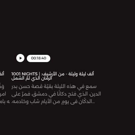
00:18:40
1001 NIGHTS | ألف ليلة وليلة - من الأرشيف:
الرمّان الذي لمّ الشمل
سمع في هذه الليلة بقيّة قصة حسن بدر
وَد
الدين، الذي فتح دكانًا في دمشق، فمرّ على
امرأ
الدكّان في يومٍ من الأيام شاب وخادمه،
له بام
وأكلا الرمّان المطبوخ، وغادرا. إلّا أن حسن
بدر الدين شعر أنه عليه اللحاق بهما،
الجلي
فتكّشفت الوقائع تباعًا.
ل