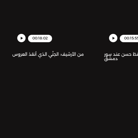
00:18:02
00:15:5
يقظ حسن عند سور
من الأرشيف: الجنّي الذي أنقذ العروس
دمشق