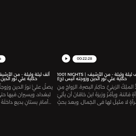
4
00:22:28
1001 NIGHTS | ألف ليلة وليلة - من الأرشيف:
حكاية علي نور الدين وزوجته أنيس (ج١)
حكاية علي نور الدين 
ُّ الملِكُ الزينيُّ، حاكِمُ البصرة، الزواجَ مِنِ
يصلُ عليّْ نورُ الدينِ وزوج
ةٍ فاتنة، ويأمُرُ وزيرَهُ ابنَ خاقانَ أن يأتِيَ
لبغداد، ويسيران فيها حتى 
رأةٍ لا مثيلَ لها في الجَمال. وبعدَ بحثٍ
أمامَ بستانٍ بديعٍ داخلَهُ ق
طويل، يأتي الوزيرُ بفتاةٍ اسمُها أنيسُ
المسلمين هارونَ الرشيد، ويد
س، ويُسْكِنُها عندَه حتى تتجهَّزَ للملِك،
فيه حتى يغلِبَهُما النوم
كنَّ أنيسْ ترى ابنَ الوزير، عليّْ نورَ الدين
البستانيُّ، الشيخُ إبراهيم، ل
ويقَعُ كلاهُما في غَرامِ الآخَرِ ويتزوجان.
ويجلِسُ الثلاثةُ خِلسةً 