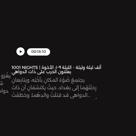
يمو
وأن
00:18:10
1001 NIGHTS | ألف ليلة وليلة - الليلة ١٠٩: الأخوة
يعلنون الحرب على ذات الدواهي
يغْزو 
يجتمِعُ ضَوْءُ المكانِ بأُخْتِه، ويتابِعانِ
شر
رِحلَتَهُما إلى بغداد، حيثُ يكتشفانِ أن ذاتَ
الدواهي
الدواهي قد قتلَتْ والدِهُما، وخطَفَتْ
أُمَّهُما. وبعدَ الصدمةِ يتولى ضوْءُ المَكانِ
الحُكْمَ. ويُرْسِلُ في طَلَبِ أَخيهِ شركان،
لِيَجْمَعا الجُيوش، ويغْزُوَا أرْضَ الرومِ انْتِقاماً
لأَبيهِما.