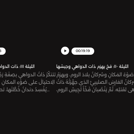
تُ ابنُ خاقان، ويعلَمُ الملِكُ بأمْرِ عليٍّ
يكتشِفَ الخليفةُ ووزيرُ
يسْ ويقرِّرُ القبْضَ عليهما، فيهربانِ مِن
البصرة.
8
00:19:19
الليلة ١١٠: فخ يهزم ذات الدواهي وجيشها
الليلة ١١١: ذات الدواهي تواجه مصيرها
ضوْءُ المَكانِ وشركانُ بلادَ الروم، ويهزِمُ
تتنكّرُ ذاتُ الدواهي بصِفَةِ رَجُ
كانُ الفارِسَ الصليبِيَّ الذي جهَّزتْهُ ذاتُ
الِاحتيالَ على ضوْءِ المكانِ
 لقتلِه. ثُمَّ يَنْصُبانَ فَخّاً لجيشِ الروم،
يُفْسِدُ دندانُ خُطَّتَها، تح
ويتغَلَّبانِ عليهم.
بالحيلة، وحينَ تفشَلُ محاولتُه