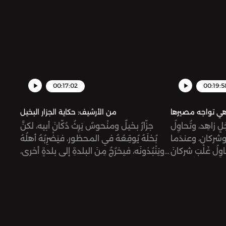
ه جعفرٌ البرمكيُّ
جوابـاً للسلطانِ الزيني يأمُرُ بعزْلِهِ، لكنَّ ابنَ
أمرَهم.
ساوي حاولَ أن يَحولُ دونَ ذلك.
00:17:02
00:19:5
من الأرشيف: حكاية الجزار البخيل
لٍ زاهِد، وتُحاوِلُ
جزّارٌ بخيلٌ ومنْحوسٌ يَرِثُ دُكّانَ أبيه، لكنَّ
 وشركان، وعندَما
بُخلَهُ يُوقِعُهُ في المحظور، فيَضْرِبُهُ أهلُهُ
اوِلُ غَلْبَ شركانَ
ويَنْبُذونَه، فيخرُجُ مِنَ البلدةِ إلى بلدةٍ أخرى،
ا، تحاوِلُ قتْلَهُ
ليعانِيَ فيها مُجدَّداً. ثمّ يذهَبُ لمدينةٍ ثالثةٍ
بالغَدْر.
تَكادُ تقْضي على حياتِه، حتى يأتِيَهُ الفَرَجُ بيْنَ
يَدَيْ قاضٍ وشيْخِ تجّارِ المدينة، فيعودَ إلى
سابِقِ عهدِه بعدَ أن يتحلّى بصِفَةِ الكَرَمِ
والإحسان.