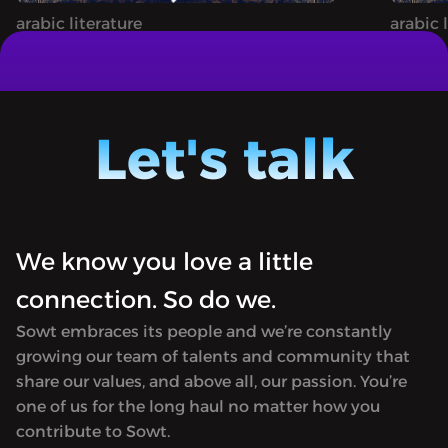
arabic literature
arabic 
ة وليلة - من الأرشيف: حكاية
1001 NIGHTS | ألف ليلة وليلة - من الأرشيف:حكاية
يس (ج٢)
علي نور الدين وزوجته أنيس (ج٣)
A podcast bringing the timeless magic
A podc
and wonder of One Thousand and One
and wo
Let's talk
Nights to life.
Nights t
We know you love a little
connection. So do we.
Sowt embraces its people and we’re constantly
growing our team of talents and community that
share our values, and above all, our passion. You’re
one of us for the long haul no matter how you
contribute to Sowt.