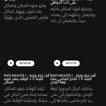
على ذات الدواهي
يغْزو ضوْءُ المَكانِ وشركانُ
يجتمِعُ ضَوْءُ المكانِ بأُخْتِه،
بلادَ الروم، ويهزِمُ شركانُ
ويتابِعانِ رِحلَتَهُما إلى بغداد،
الفارِسَ الصليبِيَّ الذي جهَّزتْهُ
حيثُ يكتشفانِ أن ذاتَ
ذاتُ الدواهي لقتلِه. ثُمَّ
الدواهي قد قتلَتْ والدِهُما،
يَنْصُبانَ فَخّاً لجيشِ الروم،
وخطَفَتْ أُمَّهُما. وبعدَ
ويتغَلَّبانِ عليهم.
الصدمةِ يتولى ضوْءُ المَكانِ
الحُكْمَ. ويُرْسِلُ في طَلَبِ أَخيهِ
شركان، لِيَجْمَعا الجُيوش،
ويغْزُوَا أرْضَ الرومِ انْتِقاماً
لأَبيهِما.
00:16:02
00:17:51
1001 NIGHTS | ألف ليلة وليلة -
1001 NIGHTS | ألف ليلة وليلة -
الليلة ١٠٧: التاجرُ الشاميُ ينقذُ
الليلة ١٠٨: الوقّاد ينقذ ضوء
نُزهةَ الزمانِ
المكان
يخْطَفُ الرجُلُ البدوِيُّ نُزهَةَ
يُنْقِذُ الوَقّادُ ضوْءَ المكان،
الزمانِ، وخَلاصُها يأتي على
بعدَما رَماهُ صَبِيُّ الخانِ في
يَدِ تاجِرٍ شامِيّ، يأْخُذُها إلى
المَزْبَلَة، ويُمَرِّضُهُ الوَقّادُ حتى