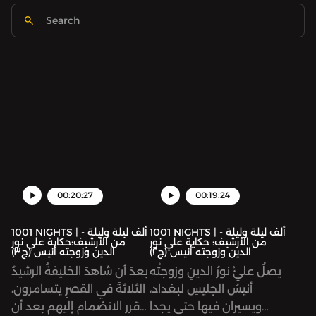
00:20:27
00:19:24
1001 NIGHTS | ألف ليلة وليلة -
1001 NIGHTS | ألف ليلة وليلة -
من الأرشيف: حكاية علي نور
من الأرشيف:حكاية علي نور
الدين وزوجته أنيس (ج٢)
الدين وزوجته أنيس (ج٣)
يصلُ عليّْ نورُ الدينِ وزوجتُه
بعدَ أن شاهدَ الخليفةُ الرشيدُ
أنيسُ الجليسِ لبغداد،
الثلاثةَ في القصرِ يتسامرون،
ويسيران فيها حتى يجِدا
قررَ الاِنضمامَ إليهم بعدَ أن