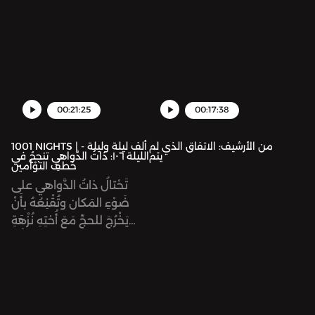
ملِكِ دِمَشْقَ دونَ أن يعلَمَ
يَبْرَأ. ثُمَّ يَنْطَلِقُ ضوءُ المكانِ
أنه شركان، ابنُ أبيها.
عائِداً إلى بلادِه، والوَقّادُ
بِصُحْبَتِه. وفي الطريقِ
يَلْتَحِقُ بقافِلَةِ خَراجِ دمشقَ
التي فيها أُخْتُهُ نُزْهَةُ الزمان.
00:21:25
00:17:38
من الأرشيف: الاتفاق الذي لم
1001 NIGHTS | ألف ليلة وليلة -
يتم
الليلة ١٠٦: ذاتُ الدَّواهي تنجحُ في
خطفِ التوْأمين
تَحْتالُ ذاتُ الدَّواهي على
ضَوْءِ المَكان وتُقْنِعُهُ بأَنْ
يَخْرُجَ للحجِّ مَعَ أُختِهِ نُزْهَةِ
الزمان، دونَ إِذْنِ أبيهما. ثُمَّ
تُقْنِعُهُما بزيارَةِ بيْتِ المَقْدِس
لتُسَمِّمَ ضَوْءَ المَكان. ثُمَّ
تُقَدِّمُ نُزْهَةَ الزمانِ لِرَجُلٍ
بَدَوِيٍّ لِيَخْتَطِفَها