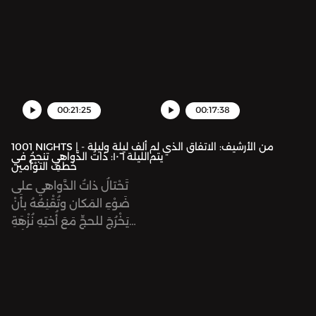
ملِكِ دِمَشْقَ دونَ أن يعلَمَ
يَبْرَأ. ثُمَّ يَنْطَلِقُ ضوءُ المكانِ
أنه شركان، ابنُ أبيها.
عائِداً إلى بلادِه، والوَقّادُ
بِصُحْبَتِه. وفي الطريقِ
يَلْتَحِقُ بقافِلَةِ خَراجِ دمشقَ
التي فيها أُخْتُهُ نُزْهَةُ الزمان.
00:21:25
00:17:38
من الأرشيف: الاتفاق الذي لم
1001 NIGHTS | ألف ليلة وليلة -
يتم
الليلة ١٠٦: ذاتُ الدَّواهي تنجحُ في
خطفِ التوْأمين
تَحْتالُ ذاتُ الدَّواهي على
ضَوْءِ المَكان وتُقْنِعُهُ بأَنْ
يَخْرُجَ للحجِّ مَعَ أُختِهِ نُزْهَةِ
الزمان، دونَ إِذْنِ أبيهما. ثُمَّ
تُقْنِعُهُما بزيارَةِ بيْتِ المَقْدِس
لتُسَمِّمَ ضَوْءَ المَكان. ثُمَّ
تُقَدِّمُ نُزْهَةَ الزمانِ لِرَجُلٍ
بَدَوِيٍّ لِيَخْتَطِفَها