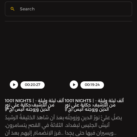
00:20:27
00:19:24
1001 NIGHTS | ألف ليلة وليلة -
1001 NIGHTS | ألف ليلة وليلة -
من الأرشيف: حكاية علي نور
من الأرشيف:حكاية علي نور
الدين وزوجته أنيس (ج٢)
الدين وزوجته أنيس (ج٣)
يصلُ عليّْ نورُ الدينِ وزوجتُه
بعدَ أن شاهدَ الخليفةُ الرشيدُ
أنيسُ الجليسِ لبغداد،
الثلاثةَ في القصرِ يتسامرون،
ويسيران فيها حتى يجِدا
قررَ الاِنضمامَ إليهم بعدَ أن