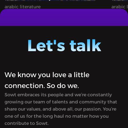
arabic literature
arabic 
ة وليلة - من الأرشيف: حكاية
1001 NIGHTS | ألف ليلة وليلة - من الأرشيف:حكاية
يس (ج٢)
علي نور الدين وزوجته أنيس (ج٣)
A podcast bringing the timeless magic
A podc
and wonder of One Thousand and One
and wo
Let's talk
Nights to life.
Nights t
We know you love a little
connection. So do we.
Sowt embraces its people and we’re constantly
growing our team of talents and community that
share our values, and above all, our passion. You’re
one of us for the long haul no matter how you
contribute to Sowt.