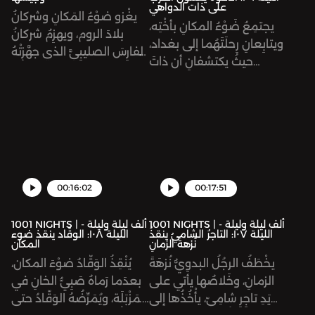
على ذات الدواهي
يغْزو ضوْءُ المَكانِ وشركانُ
يجتمِعُ ضَوْءُ المكانِ بأُخْتِه،
بلادَ الروم، ويهزِمُ شركانُ
ويتابِعانِ رِحلَتَهُما إلى بغداد،
الفارِسَ الصليبِيَّ الذي جهَّزتْهُ
حيثُ يكتشفانِ أن ذاتَ
ذاتُ الدواهي لقتلِه. ثُمَّ
الدواهي قد قتلَتْ والدِهُما،
يَنْصُبانَ فَخّاً لجيشِ الروم،
وخطَفَتْ أُمَّهُما. وبعدَ
ويتغَلَّبانِ عليهم.
الصدمةِ يتولى ضوْءُ المَكانِ
الحُكْمَ. ويُرْسِلُ في طَلَبِ أَخيهِ
شركان، لِيَجْمَعا الجُيوش،
ويغْزُوَا أرْضَ الرومِ انْتِقاماً
لأَبيهِما.
00:16:02
00:17:51
1001 NIGHTS | ألف ليلة وليلة -
1001 NIGHTS | ألف ليلة وليلة -
الليلة ١٠٧: التاجرُ الشاميُ ينقذُ
الليلة ١٠٨: الوقّاد ينقذ ضوء
نُزهةَ الزمانِ
المكان
يخْطَفُ الرجُلُ البدوِيُّ نُزهَةَ
يُنْقِذُ الوَقّادُ ضوْءَ المكان،
الزمانِ، وخَلاصُها يأتي على
بعدَما رَماهُ صَبِيُّ الخانِ في
يَدِ تاجِرٍ شامِيّ، يأْخُذُها إلى
المَزْبَلَة، ويُمَرِّضُهُ الوَقّادُ حتى