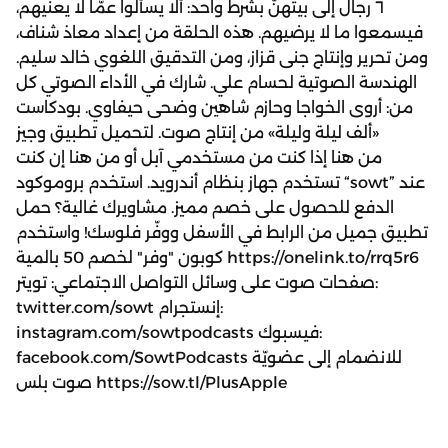
٦ رجال إلى بيتهنّ بشرط واحد: ألّا يسألوا عمّا لا يعنيهم،
فيسمعوا ما لا يرضيهم. هذه الحلقة من إعداد معاذ شناف،
ومن تحرير وإنتاج جنى قزاز، ومن التدقيق اللغوي خالد سليم.
الهندسة الصوتية لحسام علي. شارك في الأداء الصوتي كل
من: أروى الخواجا وحازم شاهين وضحى حيفاوي. بودكاست
«ألف ليلة وليلة» من إنتاج صوت. لتحميل تطبيق وجيز
من هنا إذا كنت من مستخدمي آبل أو من هنا إن كنت
تستخدم جهاز بنظام أندرويد. استخدم بروموكود “sowt” عند
الدفع للحصول على خصم مميز. مشاويرك غالية؟ حمل
تطبيق جميل من الرابط في الأسفل ووفّر فلوسك! واستخدم
كوبون "وفر" لخصم 50 بالمية https://onelink.to/rrq5r6
صفحات صوت على وسائل التواصل الاجتماعي: تويتر:
twitter.com/sowt إنستجرام:
instagram.com/sowtpodcasts فيسبوك:
facebook.com/SowtPodcasts للانضمام إلى عضويّة
صوت بلس https://sow.tl/PlusApple