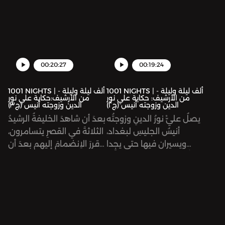
00:20:27
00:19:24
1001 NIGHTS | ألف ليلة وليلة -
1001 NIGHTS | ألف ليلة وليلة -
من الأرشيف: حكاية علي نور
من الأرشيف:حكاية علي نور
الدين وزوجته أنيس (ج٢)
الدين وزوجته أنيس (ج٣)
يصلُ عليّْ نورُ الدينِ وزوجتُه
بعدَ أن شاهدَ الخليفةُ الرشيدُ
أنيسُ الجليسِ لبغداد،
الثلاثةَ في القصرِ يتسامرون،
ويسيران فيها حتى يجِدا
قررَ الاِنضمامَ إليهم بعدَ أن
أنفُسَهُما أمامَ بستانٍ بديعٍ
خلَبَهُ صوْتُ أنيسِ الجليسِ
داخلَهُ قصرٌ يَتْبَعُ خليفةَ
وعزْفُها على العود، ودخَلَ
المسلمين هارونَ الرشيد،
إليهم في هيئةِ صيادٍ يَبيعُ
ويدخُلاه ويستَريحا فيه حتى
لهُمُ السمك، وبعدَ وقتٍ مِنَ
يغلِبَهُما النوم. يقبِضُ
المسامرةِ بينَه وبينهم، أدركَ
عليهِما البستانيُّ، الشيخُ
الثلاثةُ حقيقةَ الخليفةِ الذي