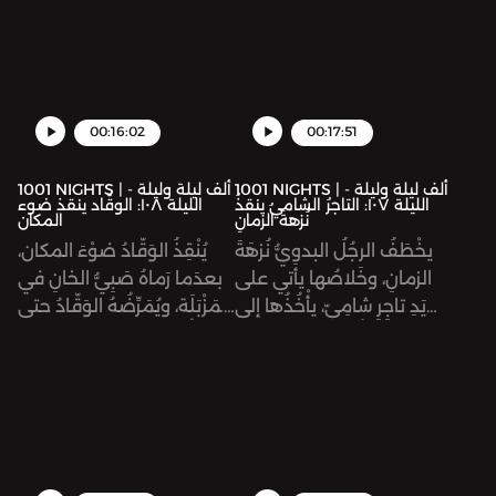
ويتغَلَّبانِ عليهم.
الصدمةِ يتولى ضوْءُ المَكانِ
الحُكْمَ. ويُرْسِلُ في طَلَبِ أَخيهِ
شركان، لِيَجْمَعا الجُيوش،
ويغْزُوَا أرْضَ الرومِ انْتِقاماً
لأَبيهِما.
00:16:02
00:17:51
1001 NIGHTS | ألف ليلة وليلة -
1001 NIGHTS | ألف ليلة وليلة -
الليلة ١٠٧: التاجرُ الشاميُ ينقذُ
الليلة ١٠٨: الوقّاد ينقذ ضوء
نُزهةَ الزمانِ
المكان
يخْطَفُ الرجُلُ البدوِيُّ نُزهَةَ
يُنْقِذُ الوَقّادُ ضوْءَ المكان،
الزمانِ، وخَلاصُها يأتي على
بعدَما رَماهُ صَبِيُّ الخانِ في
يَدِ تاجِرٍ شامِيّ، يأْخُذُها إلى
المَزْبَلَة، ويُمَرِّضُهُ الوَقّادُ حتى
ملِكِ دِمَشْقَ دونَ أن يعلَمَ
يَبْرَأ. ثُمَّ يَنْطَلِقُ ضوءُ المكانِ
أنه شركان، ابنُ أبيها.
عائِداً إلى بلادِه، والوَقّادُ
بِصُحْبَتِه. وفي الطريقِ
يَلْتَحِقُ بقافِلَةِ خَراجِ دمشقَ
التي فيها أُخْتُهُ نُزْهَةُ الزمان.