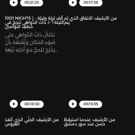
00:21:25
00:17:38
من الأرشيف: الاتفاق الذي لم
1001 NIGHTS | ألف ليلة وليلة -
يتم
الليلة ١٠٦: ذاتُ الدَّواهي تنجحُ في
خطفِ التوْأمين
تَحْتالُ ذاتُ الدَّواهي على
ضَوْءِ المَكان وتُقْنِعُهُ بأَنْ
يَخْرُجَ للحجِّ مَعَ أُختِهِ نُزْهَةِ
الزمان، دونَ إِذْنِ أبيهما. ثُمَّ
تُقْنِعُهُما بزيارَةِ بيْتِ المَقْدِس
لتُسَمِّمَ ضَوْءَ المَكان. ثُمَّ
تُقَدِّمُ نُزْهَةَ الزمانِ لِرَجُلٍ
بَدَوِيٍّ لِيَخْتَطِفَها
00:18:02
00:15:55
من الأرشيف: عندما استيقظ
من الأرشيف: الجنّي الذي أنقذ
حسن عند سور دمشق
العروس