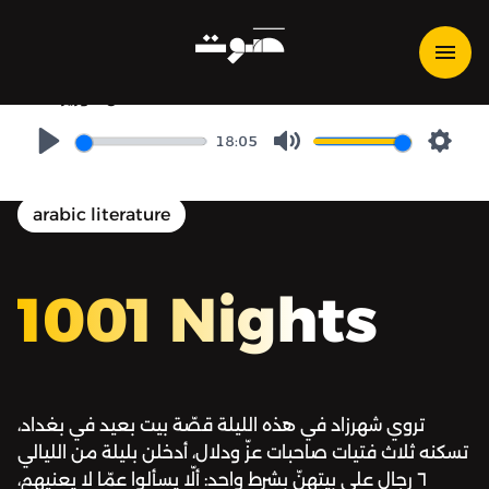
1001 Nights | ألف ليلة وليلة -
الليلة ٧٦: الأعجمي الذي هرب
من الوزير
18:05
Play
Mute
Setti
arabic literature
1001 Nights
تروي شهرزاد في هذه الليلة قصّة بيت بعيد في بغداد،
تسكنه ثلاث فتيات صاحبات عزّ ودلال، أدخلن بليلة من الليالي
٦ رجال على بيتهنّ بشرط واحد: ألّا يسألوا عمّا لا يعنيهم،