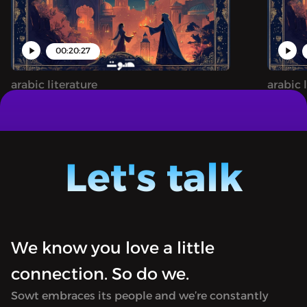
00:20:27
arabic literature
arabic 
ة وليلة - من الأرشيف: حكاية
1001 NIGHTS | ألف ليلة وليلة - من الأرشيف:حكاية
يس (ج٢)
علي نور الدين وزوجته أنيس (ج٣)
A podcast bringing the timeless magic
A podc
and wonder of One Thousand and One
and wo
Let's talk
Nights to life.
Nights t
We know you love a little
connection. So do we.
Sowt embraces its people and we’re constantly