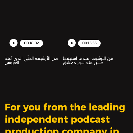
تُقْنِعُهُما بزيارَةِ بيْتِ المَقْدِس
لتُسَمِّمَ ضَوْءَ المَكان. ثُمَّ
تُقَدِّمُ نُزْهَةَ الزمانِ لِرَجُلٍ
بَدَوِيٍّ لِيَخْتَطِفَها
00:18:02
00:15:55
من الأرشيف: عندما استيقظ
من الأرشيف: الجنّي الذي أنقذ
حسن عند سور دمشق
العروس
For you from the leading
independent podcast
production company in