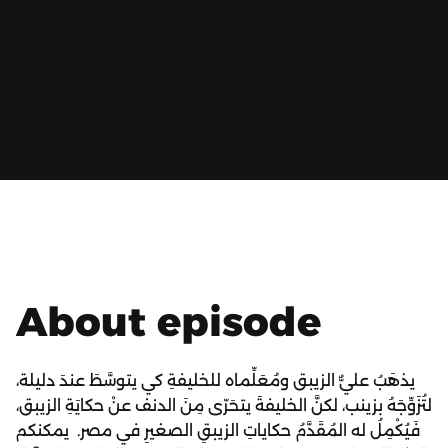
About episode
يذهَبُ عليٌّ الزيبق ومُعَلِّماه للخليفةِ كي يتوسَّطَ عندَ دليلة،
لتُزَوِّجَهُ بزينب، لكنَّ الخليفةَ يتحَرّى مِنَ الدنف عنْ حكايَةِ الزيبق،
فَيُكْمِلُ له المُقَدَّمُ حكاياتِ الزيبقِ الصغيرِ في مصر. يمكنكم