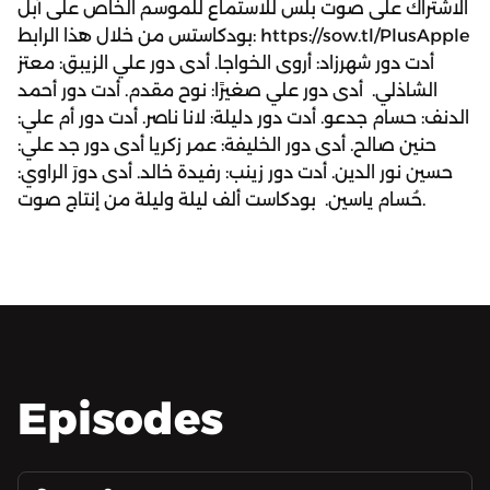
الاشتراك على صوت بلس للاستماع للموسم الخاص على آبل
بودكاستس من خلال هذا الرابط: https://sow.tl/PlusApple
أدت دور شهرزاد: أروى الخواجا. أدى دور علي الزيبق: معتز
الشاذلي. أدى دور علي صغيرًا: نوح مقدم. أدت دور أحمد
الدنف: حسام جدعو. أدت دور دليلة: لانا ناصر. أدت دور أم علي:
حنين صالح. أدى دور الخليفة: عمر زكريا أدى دور جد علي:
حسين نور الدين. أدت دور زينب: رفيدة خالد. أدى دورَ الراوي:
حُسام ياسين. بودكاست ألف ليلة وليلة من إنتاج صوت.
Episodes