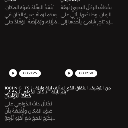
يخْطَفُ الرجُلُ البدوِيُّ نُزهَةَ
يُنْقِذُ الوَقّادُ ضوْءَ المكان،
الزمانِ، وخَلاصُها يأتي على
بعدَما رَماهُ صَبِيُّ الخانِ في
يَدِ تاجِرٍ شامِيّ، يأْخُذُها إلى
المَزْبَلَة، ويُمَرِّضُهُ الوَقّادُ حتى
ملِكِ دِمَشْقَ دونَ أن يعلَمَ
يَبْرَأ. ثُمَّ يَنْطَلِقُ ضوءُ المكانِ
أنه شركان، ابنُ أبيها.
عائِداً إلى بلادِه، والوَقّادُ
بِصُحْبَتِه. وفي الطريقِ
يَلْتَحِقُ بقافِلَةِ خَراجِ دمشقَ
التي فيها أُخْتُهُ نُزْهَةُ الزمان.
00:21:25
00:17:38
من الأرشيف: الاتفاق الذي لم
1001 NIGHTS | ألف ليلة وليلة -
يتم
الليلة ١٠٦: ذاتُ الدَّواهي تنجحُ في
خطفِ التوْأمين
تَحْتالُ ذاتُ الدَّواهي على
ضَوْءِ المَكان وتُقْنِعُهُ بأَنْ
يَخْرُجَ للحجِّ مَعَ أُختِهِ نُزْهَةِ
الزمان، دونَ إِذْنِ أبيهما. ثُمَّ