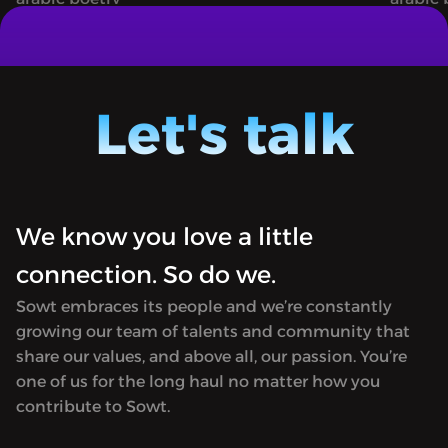
حمد بنيس
إلقاء «لحن» لمحمد بنيس
"Maqsouda" [Arabic for Intentional or
"Maqsou
Poem] is a journey into the world of
Poem] i
Arabic poetry. Poets Zeina Hashem
Arabic
Let's talk
Beck and Farah Chamma discuss and
Beck a
recite poems.Available only in Arabic.
recite 
We know you love a little
connection. So do we.
Sowt embraces its people and we’re constantly
growing our team of talents and community that
share our values, and above all, our passion. You’re
one of us for the long haul no matter how you
contribute to Sowt.