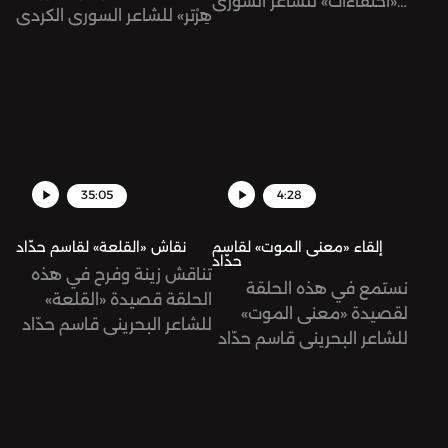
«اختفاءات» للشاعر السوري
هِرْتر» للشاعر السوري الكردي
الكردي جولان حاجي من
جولان حاجي بصوته.
ديوانه «ميزان الأذى».
35:05
4:28
إلقاء «معنى الموت» لقاسم
نقاش «القلعة» لقاسم حدّاد
حدّاد
تناقش زينة وفرح في هذه
نستمع في هذه الحلقة
الحلقة قصيدة «القلعة»
لقصيدة «معنى الموت»
للشاعر البحريني قاسم حدّاد
للشاعر البحريني قاسم حدّاد
من ديوانه «عزلة الملكات».
من ديوانه «طرفة بن
الوردة»، تلقيها فرح شمّا.