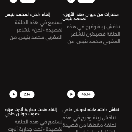
مختارات من ديوان «هذا الأزرق»
إلقاء «لحن» لمحمد بنيس
لمحمد بنيس
نستمع في هذه الحلقة
تناقش زينة وفرح في هذه
لقصيدة «لحن» للشاعر
الحلقة قصيدتين للشاعر
المغربي محمد بنيس، من
المغربي محمد بنيس، من
ديوانه «هذا الأزرق»، تلقيها
ديوانه «هذا الأزرق»: «أثر»
زينة هاشم بيك.
و«نشيد».
2:14
46:14
نقاش «اختفاءات» لجولان حاجي
إلقاء «تحت جدارية ألبرت هِرْتر»
بصوت جولان حاجي
تناقش زينة وفرح في هذه
نستمع في هذه الحلقة
الحلقة مقطعًا من قصيدة
لقصيدة «تحت جدارية ألبرت