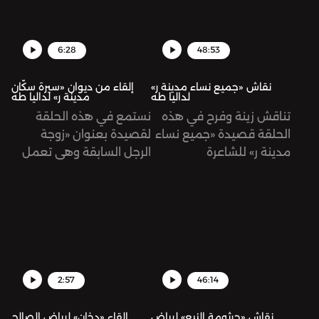
6:28
48:53
نقاش «جميع نساء مدينة ر»
إلقاء من ديوان «سيرة سكّان
لداليا طه
مدينة ر» لداليا طه
تناقش زينة وفرح في هذه
نستمع في هذه الحلقة
الحلقة قصيدة «جميع نساء
لقصيدة بعنوان «زوجة
مدينة ر» للشاعرة
الرجل السابقة وهي تعمل
الفلسطينية داليا طه، من
في إذاعة مدينة ر وتقدّم
ديوانها «سيرة سكّان مدينة
برنامجًا صباحيًا عن الأسرى
ر»
في اللحظة التي أخرجت فيها
ورقة بقائمة ما عليها أن
تفعله اليوم» للشاعرة
الفلسطينية داليا طه، من
ديوانها «سيرة سكّان مدينة
2:57
46:14
ر»، تلقيها زينة هاشم بيك.
نقاش «جرثومة النبع» لرياض
إلقاء «دخان» لرياض الصالح