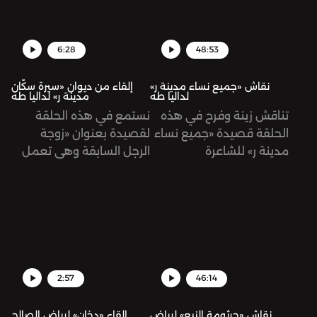
6:28
48:53
نقاش «جميع نساء مدينة ر»
إلقاء من ديوان «سيرة سكّان
لداليا طه
مدينة ر» لداليا طه
تناقش زينة وفرح في هذه
نستمع في هذه الحلقة
الحلقة قصيدة «جميع نساء
لقصيدة بعنوان «زوجة
مدينة ر» للشاعرة
الرجل السابقة وهي تعمل
الفلسطينية داليا طه، من
في إذاعة مدينة ر وتقدّم
ديوانها «سيرة سكّان مدينة
برنامجًا صباحيًا عن الأسرى
ر»
في اللحظة التي أخرجت فيها
ورقة بقائمة ما عليها أن
تفعله اليوم» للشاعرة
الفلسطينية داليا طه، من
ديوانها «سيرة سكّان مدينة
2:57
46:14
ر»، تلقيها زينة هاشم بيك.
نقاش «جرثومة النبع» لرياض
إلقاء «دخان» لرياض الصالح