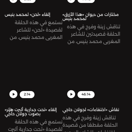
مختارات من ديوان «هذا الأزرق»
إلقاء «لحن» لمحمد بنيس
لمحمد بنيس
نستمع في هذه الحلقة
تناقش زينة وفرح في هذه
لقصيدة «لحن» للشاعر
الحلقة قصيدتين للشاعر
المغربي محمد بنيس، من
المغربي محمد بنيس، من
ديوانه «هذا الأزرق»، تلقيها
ديوانه «هذا الأزرق»: «أثر»
زينة هاشم بيك.
و«نشيد».
2:14
46:14
نقاش «اختفاءات» لجولان حاجي
إلقاء «تحت جدارية ألبرت هِرْتر»
بصوت جولان حاجي
تناقش زينة وفرح في هذه
نستمع في هذه الحلقة
الحلقة مقطعًا من قصيدة
لقصيدة «تحت جدارية ألبرت