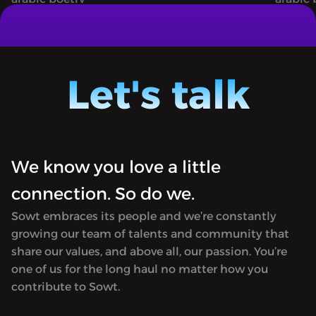
حمد بنيس
إلقاء «لحن» لمحمد بنيس
"Maqsouda" [Arabic for Intentional or
"Maqsou
Poem] is a journey into the world of
Poem] i
Arabic poetry. Poets Zeina Hashem
Arabic
Let's talk
Beck and Farah Chamma discuss and
Beck a
recite poems.Available only in Arabic.
recite 
We know you love a little
connection. So do we.
Sowt embraces its people and we’re constantly
growing our team of talents and community that
share our values, and above all, our passion. You’re
one of us for the long haul no matter how you
contribute to Sowt.