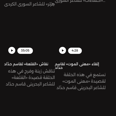
«اختفاءات» للشاعر السوري
هِرْتر» للشاعر السوري الكردي
الكردي جولان حاجي من
جولان حاجي بصوته.
ديوانه «ميزان الأذى».
35:05
4:28
إلقاء «معنى الموت» لقاسم
نقاش «القلعة» لقاسم حدّاد
حدّاد
تناقش زينة وفرح في هذه
نستمع في هذه الحلقة
الحلقة قصيدة «القلعة»
لقصيدة «معنى الموت»
للشاعر البحريني قاسم حدّاد
للشاعر البحريني قاسم حدّاد
من ديوانه «عزلة الملكات».
من ديوانه «طرفة بن
الوردة»، تلقيها فرح شمّا.