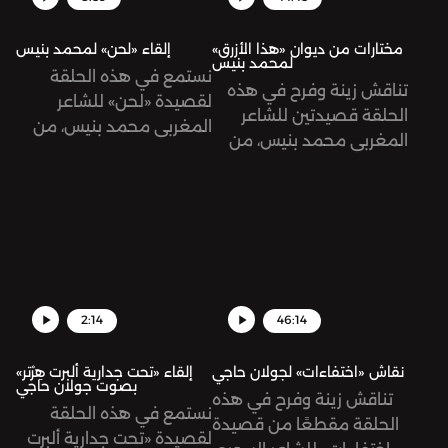
مختارات من ديوان «هذا الأزرق»
إلقاء «لحن» لمحمد بنيس
لمحمد بنيس
نستمع في هذه الحلقة
تناقش زينة وفرح في هذه
لقصيدة «لحن» للشاعر
الحلقة قصيدتين للشاعر
المغربي محمد بنيس، من
المغربي محمد بنيس، من
ديوانه «هذا الأزرق»، تلقيها
ديوانه «هذا الأزرق»: «أثر»
زينة هاشم بيك.
و«نشيد».
2:14
46:14
نقاش «اختفاءات» لجولان حاجي
إلقاء «تحت جدارية ألبرت هِرْتر»
بصوت جولان حاجي
تناقش زينة وفرح في هذه
نستمع في هذه الحلقة
الحلقة مقطعًا من قصيدة
لقصيدة «تحت جدارية ألبرت