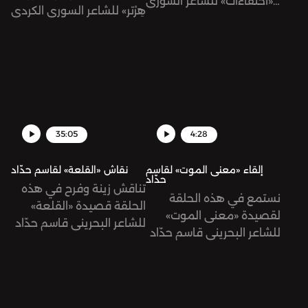
«اختفاءات» للشاعر السوري
هِرْتر» للشاعر السوري الكردي
الكردي جولان حاجي من
جولان حاجي بصوته.
ديوانه «ميزان الأذى».
35:05
4:28
إلقاء «معنى الموت» لقاسم
نقاش «القلعة» لقاسم حدّاد
حدّاد
تناقش زينة وفرح في هذه
نستمع في هذه الحلقة
الحلقة قصيدة «القلعة»
لقصيدة «معنى الموت»
للشاعر البحريني قاسم حدّاد
للشاعر البحريني قاسم حدّاد
من ديوانه «عزلة الملكات».
من ديوانه «طرفة بن
الوردة»، تلقيها فرح شمّا.