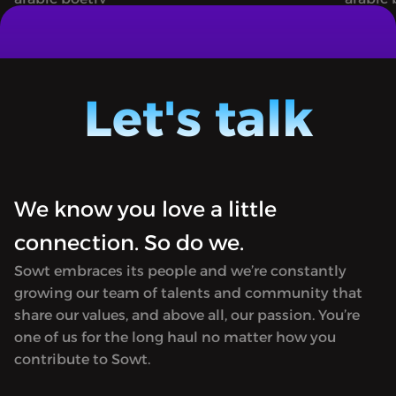
حمد بنيس
إلقاء «لحن» لمحمد بنيس
"Maqsouda" [Arabic for Intentional or
"Maqsou
Poem] is a journey into the world of
Poem] i
Arabic poetry. Poets Zeina Hashem
Arabic
Let's talk
Beck and Farah Chamma discuss and
Beck a
recite poems.Available only in Arabic.
recite 
We know you love a little
connection. So do we.
Sowt embraces its people and we’re constantly
growing our team of talents and community that
share our values, and above all, our passion. You’re
one of us for the long haul no matter how you
contribute to Sowt.