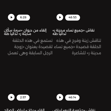
6:28
48:53
نقاش «جميع نساء مدينة ر»
إلقاء من ديوان «سيرة سكّان
لداليا طه
مدينة ر» لداليا طه
تناقش زينة وفرح في هذه
نستمع في هذه الحلقة
الحلقة قصيدة «جميع نساء
لقصيدة بعنوان «زوجة
مدينة ر» للشاعرة
الرجل السابقة وهي تعمل
الفلسطينية داليا طه، من
في إذاعة مدينة ر وتقدّم
ديوانها «سيرة سكّان مدينة
برنامجًا صباحيًا عن الأسرى
ر»
في اللحظة التي أخرجت فيها
ورقة بقائمة ما عليها أن
تفعله اليوم» للشاعرة
الفلسطينية داليا طه، من
ديوانها «سيرة سكّان مدينة
2:57
46:14
ر»، تلقيها زينة هاشم بيك.
نقاش «جرثومة النبع» لرياض
إلقاء «دخان» لرياض الصالح