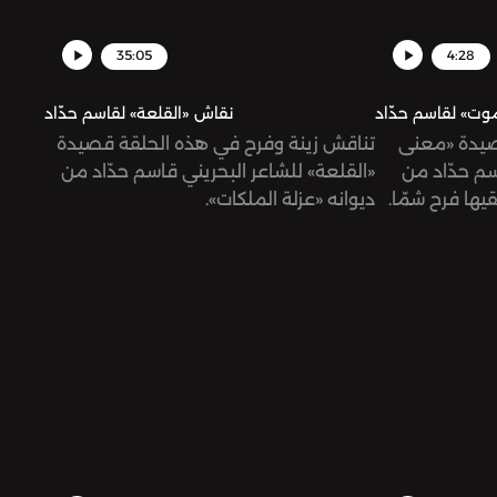
35:05
4:28
موت» لقاسم حدّاد
نقاش «القلعة» لقاسم حدّاد
صيدة «معنى
تناقش زينة وفرح في هذه الحلقة قصيدة
سم حدّاد من
«القلعة» للشاعر البحريني قاسم حدّاد من
لقيها فرح شمّا
ديوانه «عزلة الملكات».