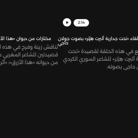
2:14
لقاء «تحت جدارية ألبرت هِرْتر» بصوت جولان
مختارات من ديوان «هذا الأ
حاجي
تناقش زينة وفرح في هذه ا
 في هذه الحلقة لقصيدة «تحت
قصيدتين للشاعر المغربي،
 ألبرت هِرْتر» للشاعر السوري الكردي
من ديوانه «هذا الأزرق»: «أ».
ن حاجي بصوته