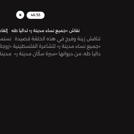
48:53
نقاش «جميع نساء مدينة ر» لداليا طه
إلقاء
تناقش زينة وفرح في هذه الحلقة قصيدة
نستمع
«جميع نساء مدينة ر» للشاعرة الفلسطينية
زوجة 
داليا طه، من ديوانها «سيرة سكّان مدينة ر»
مدينة 
في ال
ما علي
الفلسط
سكّان.