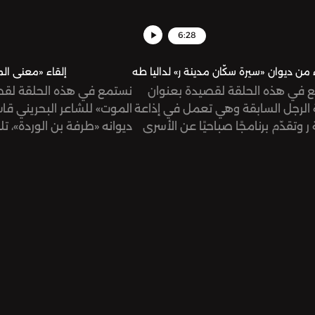
6:28
 من ديوان «سيرة سكّان مدينة ر» لداليا طه
إلقاء «معنى ال
 في هذه الحلقة لقصيدة بعنوان
نستمع في هذه الحلقة لق
«الرجل السابقة وهي تعمل في إذاعة
الموت» للشاعر البحريني قا
ر وتقدّم برنامجًا صباحيًا عن الأسرى
ديوانه «طرفة بن الوردة»، ت.
لحظة التي أخرجت فيها ورقة بقائمة
ها أن تفعله اليوم» للشاعرة
ينية داليا طه، من ديوانها «سيرة
 مدينة ر»، تلقيها زينة هاشم بيك