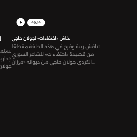
46:14
نقاش «اختفاءات» لجولان حاجي
إ
تناقش زينة وفرح في هذه الحلقة مقطعًا
نستمع
من قصيدة «اختفاءات» للشاعر السوري
جدارية
الكردي جولان حاجي من ديوانه «ميزان
جولا.
الأذى».