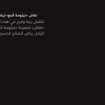
نقاش «جرثومة النبع» لري
تناقش زينة وفرح في هذه ا
نقاش» قصيدة «جرثومة النب
الراحل رياض الصالح الحسي.