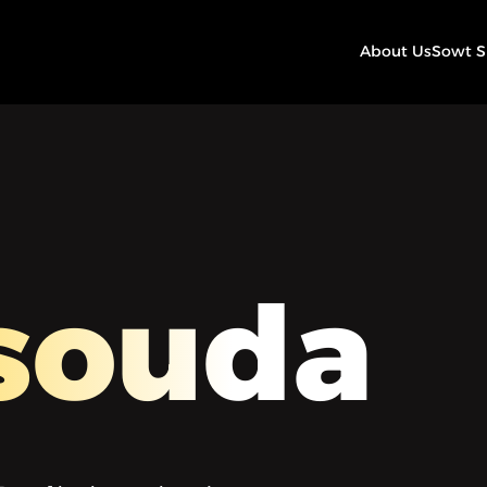
About Us
Sowt 
souda