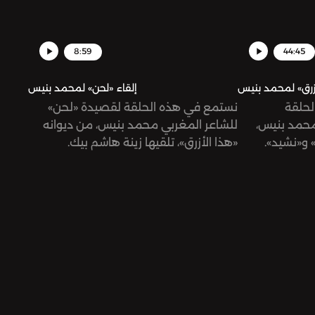
8:59
44:45
زرق» لمحمد بنيس
إلقاء «لحن» لمحمد بنيس
لحلقة
نستمع في هذه الحلقة لقصيدة «لحن»
 محمد بنيس
للشاعر المغربي محمد بنيس، من ديوانه
ثر» و«نشيد
«هذا الأزرق»، تلقيها زينة هاشم بيك.