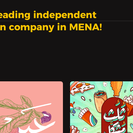
leading independent
on company in MENA!