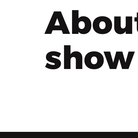
Abou
show