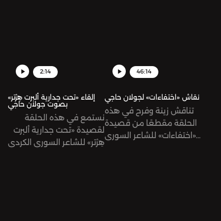
زينة هاشم بيك.
و«نشيد».
2:14
46:14
نقاش «اختفاءات» لجولان حاجي
إلقاء «تحت جدارية ألبرت هِرْتر»
بصوت جولان حاجي
تناقش زينة وفرح في هذه
نستمع في هذه الحلقة
الحلقة مقطعًا من قصيدة
لقصيدة «تحت جدارية ألبرت
«اختفاءات» للشاعر السوري
هِرْتر» للشاعر السوري الكردي
الكردي جولان حاجي من
جولان حاجي بصوته.
ديوانه «ميزان الأذى».