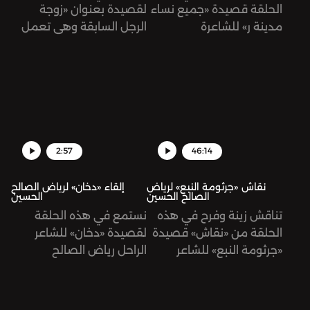
الحلقة قصيدة «جميع نساء
لقصيدة بعنوان «زوجة
مدينة ر» للشاعرة
الرجل السابقة وهي تعمل
الفلسطينية داليا طه، من
في إذاعة مدينة ر وتقدّم
ديوانها «سيرة سكّان مدينة
برنامجًا صباحيًا عن الأسرى
ر»
في اللحظة التي أخرجت فيها
ورقة بقائمة ما عليها أن
تفعله اليوم» للشاعرة
الفلسطينية داليا طه، من
ديوانها «سيرة سكّان مدينة
2:57
46:14
ر»، تلقيها زينة هاشم بيك.
نقاش «جرثومة النبع» لرياض
إلقاء «دخان» لرياض الصالح
الصالح الحسين
الحسين
تناقش زينة وفرح في هذه
نستمع في هذه الحلقة
الحلقة من «نقاش» قصيدة
لقصيدة «دخان» للشاعر
«جرثومة النبع» للشاعر
الراحل رياض الصالح
الراحل رياض الصالح
الحسين، تلقيها فرح شمّا.
الحسين.