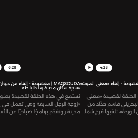
6:28
4:28
MAQ | مقصودة - إلقاء «معنى الموت»
MAQSOUDA | مقصودة - إلقاء من ديوان
«سيرة سكّان مدينة ر» لداليا طه
الحلقة لقصيدة «معنى
نستمع في هذه الحلقة لقصيدة بعنوا
لبحريني قاسم حدّاد من
«زوجة الرجل السابقة وهي تعمل في إ
الوردة»، تلقيها فرح شمّا.
مدينة ر وتقدّم برنامجًا صباحيًا عن الأ
في اللحظة التي أخرجت فيها ورقة بقا
ما عليها أن تفعله اليوم» للشاعرة
الفلسطينية داليا طه، من ديوانها «سير