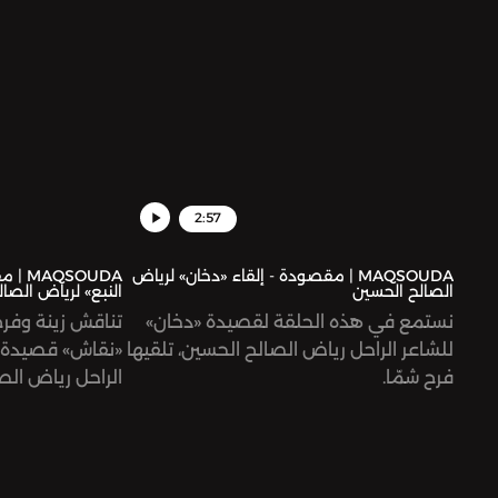
2:57
MAQSOUDA | مقصودة - إلقاء «دخان» لرياض
SOUDA
الصالح الحسين
النبع» لرياض الصا
نستمع في هذه الحلقة لقصيدة «دخان»
تناقش زينة وفر
للشاعر الراحل رياض الصالح الحسين، تلقيها
«نقاش» قصيدة «ج
فرح شمّا.
الراحل رياض الص