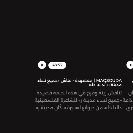
48:53
MAQSOUDA | مقصودة - نقاش «جميع نساء
مدينة ر» لداليا طه
ن
تناقش زينة وفرح في هذه الحلقة قصيدة
ذاعة
«جميع نساء مدينة ر» للشاعرة الفلسطينية
سرى
داليا طه، من ديوانها «سيرة سكّان مدينة ر»
ئمة
ة