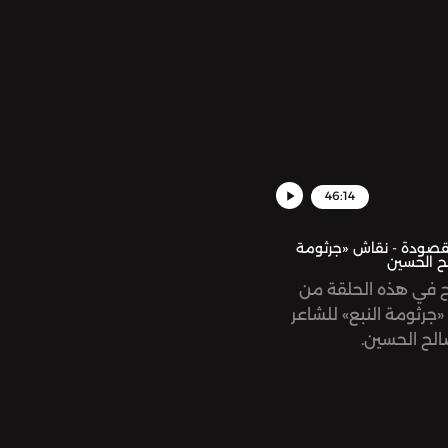
سكّان مدينة ر»، تلقيها زينة هاشم بيك.
46:14
MAQ | مقصودة - نقاش «جرثومة
لح الحسين
ح في هذه الحلقة من
رثومة النبع» للشاعر
الح الحسين.