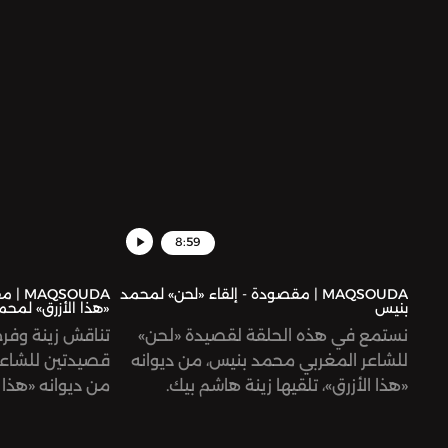
8:59
MAQSOUDA | مقصودة - إلقاء «لحن» لمحمد
SOUDA
بنيس
«هذا الأزرق» لمح
نستمع في هذه الحلقة لقصيدة «لحن»
تناقش زينة وفر
للشاعر المغربي محمد بنيس، من ديوانه
قصيدتين للشاعر
«هذا الأزرق»، تلقيها زينة هاشم بيك.
من ديوانه «هذا ال