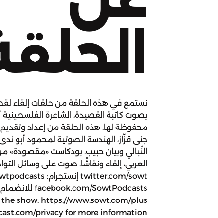
الحلقة
نستمع في هذه الحلقة من حلقات إلقاء لقصي
بصوت كاتبة القصيدة، الشاعرة الفلسطينية أ
محفوظة لها. هذه الحلقة من إعداد وتقديم ف
جنى قزّاز، الهندسة الصوتية لمحمود أبو ندى، ا
النَّبالي وبيان حبيب. بودكاست «مقصودة» م
العربي، إلقاءً ونقاشًا. صوت على وسائل التوا
.com/SowtPodcasts
 the show: https://www.sowt.com/plus
cast.com/privacy for more information.