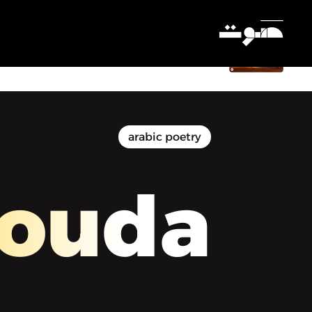
Maqsouda | مقصودة - إلقاء: قصيدة
«وجه (إلى أمجد ناصر)»
Settings
arabic poetry
ouda