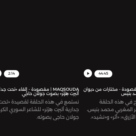
2:14
44:45
MAQ | مقصودة - مختارات من ديوان
MAQSOUDA | مقصودة - إلقاء «تحت جدا
مد بنيس
ألبرت هِرْتر» بصوت جولان حاجي
ح في هذه الحلقة
نستمع في هذه الحلقة لقصيدة «تحت
 المغربي محمد بنيس،
جدارية ألبرت هِرْتر» للشاعر السوري الك
أزرق»: «أثر» و«نشيد».
جولان حاجي بصوته.