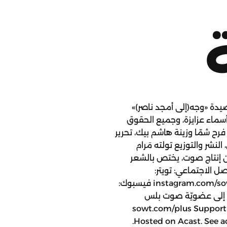
دة «وجه(إلى أمجد ناصر)»
سماء عزايزة، وجميع الحقوق
رح شمّا وزينة هاشم بيك، تحرير
لنشر والتوزيع تولته مَرام
ن إنتاج صوت، يختص بالشعر
صل الاجتماعي: تويتر:
twitter.com/sowt إنستجرام: instagram.com/sowtpodcasts فيسبوك:
facebook للانضمام إلى عضويّة صوت بلس
sowt.com/plus Support
Hosted on Acast. See a