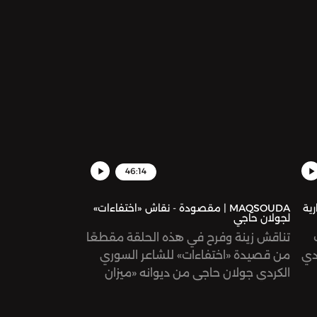
46:14
رية
MAQSOUDA | مقصودة - نقاش «اختفاءات»
لجولان حاجي
تناقش زينة وفرح في هذه الحلقة مقطعًا
ردي
من قصيدة «اختفاءات» للشاعر السوري
الكردي جولان حاجي من ديوانه «ميزان
الأذى».