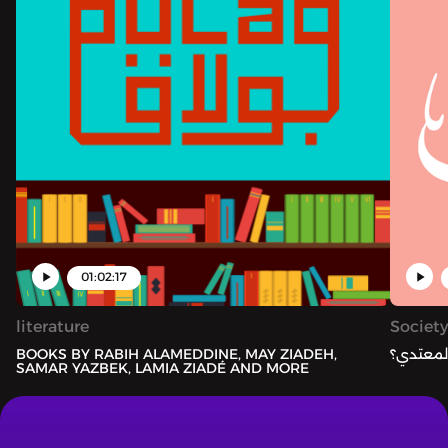
01:02:17
literature
Society
لمعتدي؟
BOOKS BY RABIH ALAMEDDINE, MAY ZIADEH,
SAMAR YAZBEK, LAMIA ZIADÉ AND MORE