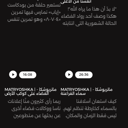
أنفسنا من الأعلى
نستعير حلقة من بودكاست
"لا بدّ أن هذا ما يراه الله"!
«إياب» نمارس فيها تمرين
هكذا وصف أحد رواد الفضاء
«٤-٧-٨» وهو تمرين تنفس
الحالة الشعورية التي انتابته
مفيد في حالات الهلع
عندما نظر إلى الكرة الأرضية
والتوتر والقلق الشديدين
وهو محلق في الفضاء.
لتهدئة العقل بشكل فعال
كيف يمكن أن تُغيّر صور
وسريع.
كوكبنا من إدراكنا البشري؟
وكيف تطورت هذه الصور
عبر الزمن؟ وهل يتوّجب علينا
الصعود إلى الفضاء لكي
16:08
26:36
نختبر الحالة النفسية التي
أُطلق عليها مسمى الـ
MATRYOSHKA | ماتريوشكا -
MATRYOSHKA | ماتريوشكا -
سماء الفراعنة
الفضاء على كوكب الأرض
Overview Effect؟
كيف استعان أسلافنا
ربما رأى كثيرون منّا إعلانات
بالسماء كخارطة تنظم لهم،
ناسا ووكالات فضاء أخرى
ليس فقط الزمان والمكان،
عن بحثها عن متطوعين
بل كذلك علاقتهم مع الكون
بمهمة بسيطة: النوم