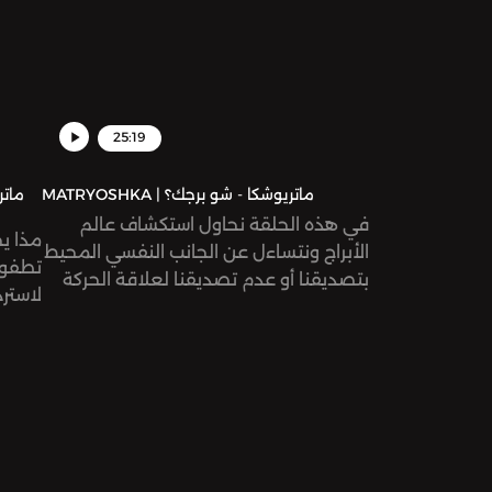
25:19
MATRYOSHKA | ماتريوشكا - شو برجك؟
في هذه الحلقة نحاول استكشاف عالم
مذا ي
الأبراج ونتساءل عن الجانب النفسي المحيط
تطفوا
بتصديقنا أو عدم تصديقنا لعلاقة الحركة
لاستر
في السماء بما يحدث معنا على الأرض.
جذور 
الموت
النثر 
التي ت
هذه ا
سمهوت