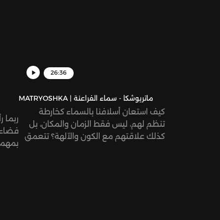
26:36
MATRYOSHKA | ماتريوشكا - سماء الفراعنة
كيف استعان أسلافنا بالسماء كخارطة
ربما ر
تنظم لهم، ليس فقط الزمان والمكان، بل
فضاء 
كذلك علاقتهم مع الكون والآلهة؟ تتعمق
هذه الحلقة في علاقة المصريين القدامى
مع النجوم ودورها في الأساطير الفرعونية.
الحلق
الجاذب
تأثير 