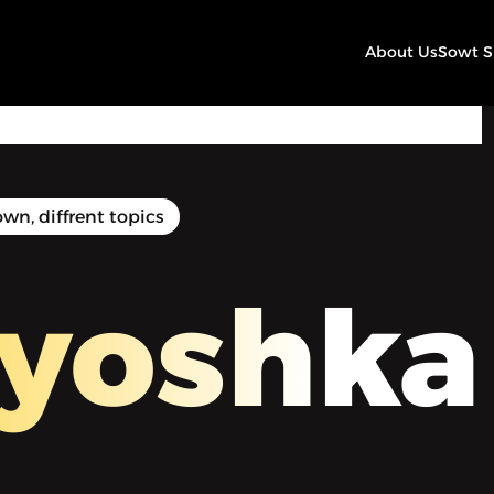
About Us
Sowt 
00:00
Play
Mute
Settings
wn, diffrent topics
yoshka