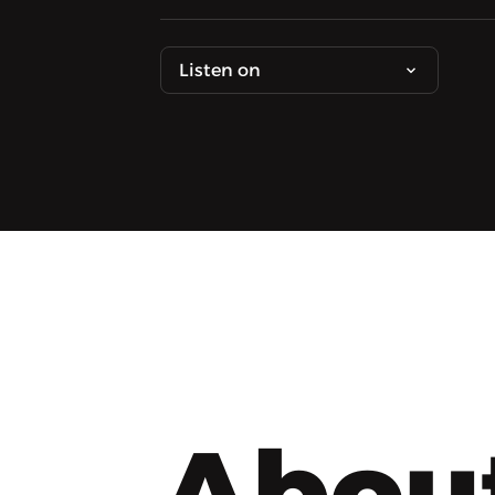
Listen on
Abou