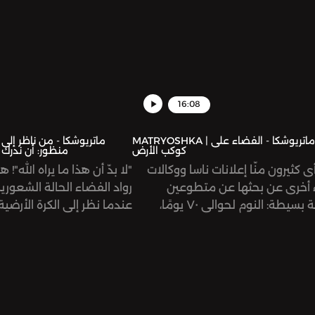
16:08
MATRYOSHKA | ماتريوشكا - الفضاء على
A
كوكب الأرض
منظور: أن ندرك 
أى كثيرون منّا إعلانات ناسا ووكالات
"لا بدّ أن هذا ما يراه الله"
أخرى عن بحثها عن متطوعين
رواد الفضاء الحالة الشعورية 
بمهمة بسيطة: النوم لحوالي ٧٠ يومًا،
عندما نظر إلى الكرة الأرض
وبمقابل يصل إلى ٢٠ ألف دولار. في هذه
في الفضاء. كيف يمكن أن تُغ
ة، نستكشف عالم «دراسات انعدام
من إدراكنا البشري؟ وكيف 
ية» التي تجريها وكالات الفضاء لتدرس
الصور عبر الزمن؟ وهل يتوّج
الفضاء على أجسام روّاده ورائداته.
الصعود إلى الفضاء لكي نختب
النفسية التي أُطلق عليها م
Overview Effect؟