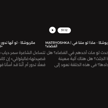
31:12
MATRYOSHKA | ماتريوشكا - ماذا لو متنا في
A
الفضاء؟
قصيدة «غاليلو/لي»
حدث لو مات أحدهم في الفضاء؟ هل
تتساءل الشاعرة سمر دياب 
 الجثث؟ هل هناك آلية معينة
قصيدتها«غاليلو/لي» إن كانت
دادها؟ في هذه الحلقة نعود إلى
فعلًا تدور أم أنّنا قد أسأنا 
بودكاست «ماتريوشكا» وندمج عالم
وتفسيرنا لها. نستمع في هذ
 بعالم الفضاء. نتعرّف على خدمات
القصيدة ونتأمل بمفهوم الد
التذكاري ونعرض التساؤلات الأخلاقية
واجه العاملين في المجال.
لحلقة من إعداد وكتابة وتقديم بسنت
، تحرير محمود الخواجا، التصميم