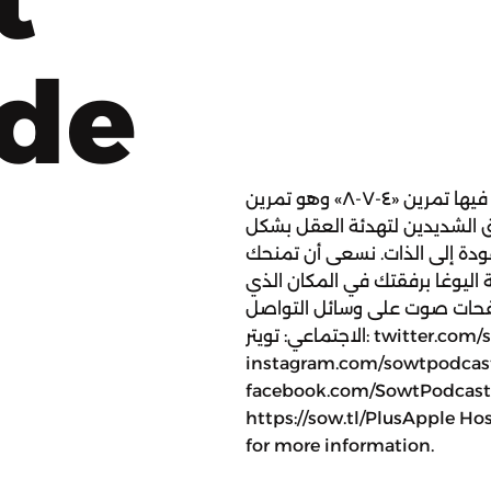
ode
نستعير حلقة من بودكاست «إياب» نمارس فيها تمرين «٤-٧-٨» وهو تمرين
ق الشديدين لتهدئة العقل بشكل
ودة إلى الذات. نسعى أن تمنحك
 اليوغا برفقتك في المكان الذي
صفحات صوت على وسائل التواصل
الاجتماعي: تويتر: twitter.com/sowt إنستجرام:
instagram.com/sowtpodca فيسبوك:
facebook.com/SowtPodca للانضمام إلى عضويّة صوت بلس
https://sow.tl/PlusApple Ho
for more information.