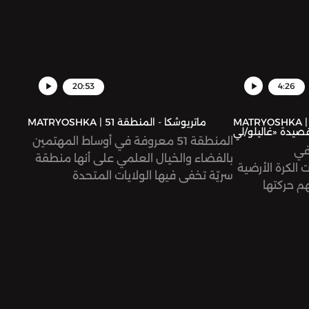
20:53
4:26
MATRYOSHK | ماتريوشكا - لو أنها تدور:
MATRYOSHKA | ماتريوشكا - المنطقة 51
المنطقة 51 معروفة في أوساط المهتمين
في
بالفضاء والخيال العلمي على أنها منطقة
 الكرة الأرضية
سريّة تخفي فيها الولايات المتحدة
فهم حركتها
معلومات عن كائنات فضائية، إلا أنها عام
ه الحلقة إلى
2019 حظيت بشهرة واسعة، بعد مقابلة
وران.
أجراها عالم يدّعي أنه اشتغل هناك، اسمه
بوب لازار، وبسبب حملة أطلقها شاب على
فيسبوك، دعا فيها إلى احتلال المنطقة 51
في ولاية نيڤادا الأميركية، للكشف عن أسرار
الفضاء. كيف نشأت هذه المنطقة، وكيف