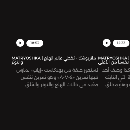
18:53
12:33
MATRYOSHK | ماتريوشكا - من ناظر إلى
MATRYOSHKA | ماتريوشكا - تخطي عالم الهلع
أنفسنا من الأعلى
والتوتر
! هكذا وصف أحد
نستعير حلقة من بودكاست «إياب» نمارس
التي انتابته
فيها تمرين «٤-٧-٨» وهو تمرين تنفس
ية وهو محلق
مفيد في حالات الهلع والتوتر والقلق
يّر صور كوكبنا
الشديدين لتهدئة العقل بشكل فعال
تطورت هذه
وسريع.
ب علينا
ر الحالة
سمى الـ