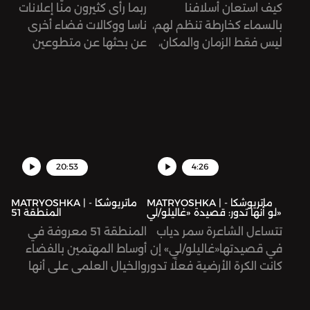
كيف استعان أسلافنا
ربما رأى كثيرون منّا إعلانات
بالسماء كخارطة تنظم لهم،
ناسا ووكالات فضاء أخرى
ليس فقط الزمان والمكان،
عن بحثها عن متطوعين
بل كذلك علاقتهم مع الكون
بمهمة بسيطة: النوم
والآلهة؟ تتعمق هذه الحلقة
لحوالي ٧٠ يومًا، وبمقابل
في علاقة المصريين
يصل إلى ٢٠ ألف دولار. في
القدامى مع النجوم ودورها
هذه الحلقة، نستكشف عالم
في الأساطير الفرعونية.
«دراسات انعدام الجاذبية»
التي تجريها وكالات الفضاء
لتدرس تأثير الفضاء على
20:53
4:26
أجسام روّاده ورائداته.
MATRYOSHKA | ماتريوشكا -
MATRYOSHKA | ماتريوشكا -
لو أنها تدور: قصيدة «غاليلو/لي»
المنطقة 51
تتساءل الشاعرة سمر دياب
المنطقة 51 معروفة في
في قصيدتها«غاليلو/لي» إن
أوساط المهتمين بالفضاء
كانت الكرة الأرضية فعلًا تدور
والخيال العلمي على أنها
أم أنّنا قد أسأنا فهم حركتها
منطقة سريّة تخفي فيها
وتفسيرنا لها. نستمع في
الولايات المتحدة معلومات