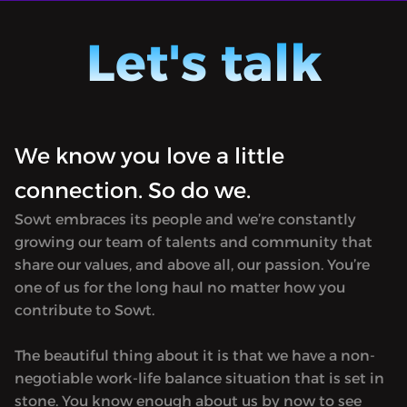
ن الأعلى
والتوتر
"Matryoshka" [stands for Russian
"Matryo
Let's talk
stacking dolls] is a journey into the
stackin
worlds of the unknown, exploring the
worlds
possibility that our world may not be
possibi
the only one. Available only in Arabic.
the onl
We know you love a little
connection. So do we.
Sowt embraces its people and we’re constantly
growing our team of talents and community that
share our values, and above all, our passion. You’re
one of us for the long haul no matter how you
contribute to Sowt.
The beautiful thing about it is that we have a non-
negotiable work-life balance situation that is set in
stone. You know enough about us by now to see