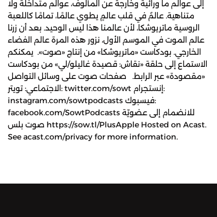
إلى عوالم ما ورائية وخارجة عن المألوف، عوالم متداخلة ولا
متناهية. عالمٌ في قلب عالمٍ يطوي عالمًا، تمامًا كاللعبة
الروسية ماتريوشكا، لأن عالمنا هذا ليس الوحيد. بعد أن زرنا
عالم الموت في الموسم الأول، نزور هذه المرة عالم الفضاء
الخارجي. بودكاست «ماتريوشكا» من إنتاج «صوت». يمكنكم
الاستماع إلى حلقة «نقاش: قصيدة غاليلو/لي» من بودكاست
«مقصودة» عبر الرابط. صفحات صوت على وسائل التواصل
الاجتماعي: تويتر: twitter.com/sowt إنستجرام:
instagram.com/sowtpodcasts فيسبوك:
facebook.com/SowtPodcasts للانضمام إلى عضويّة
صوت بلس https://sow.tl/PlusApple Hosted on Acast.
See acast.com/privacy for more information.