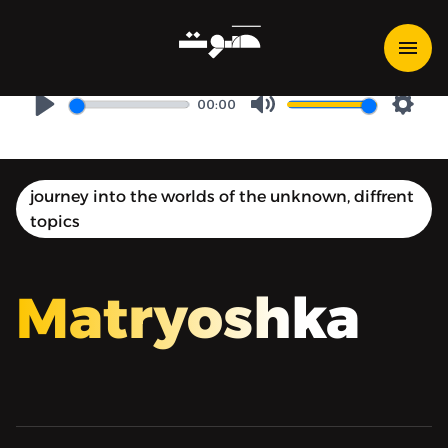
Matryoshka | ماتريوشكا - لو
أنها تدور: قصيدة «غاليلو/لي»
00:00
Play
Mute
Setti
journey into the worlds of the unknown, diffrent
topics
Matryoshka