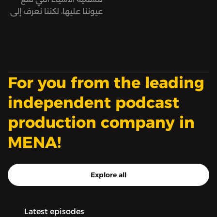
الروسية ماتريوشكا، لأن
عيوننا عليها، لكننا نعرف إلى
عالمنا هذا ليس الوحيد. بعد
أين وصلت اليوم.
أن زرنا عالم الموت في
الموسم الأول، نزور هذه
المرة عالم الفضاء الخارجي.
For you from the leading
بودكاست «ماتريوشكا» من
إنتاج «صوت».
independent podcast
production company in
MENA!
Explore all
Latest episodes