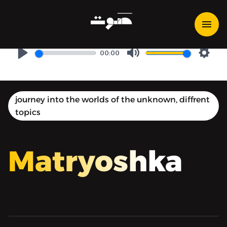
Matryoshka | ماتريوشكا - محبة
وحرية: إلى روح كنان كبة
00:00
Play
Mute
Setti
journey into the worlds of the unknown, diffrent
topics
Matryoshka