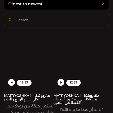
18:53
12:33
MATRYOSHKA | ماتريوشكا -
MATRYOSHKA | ماتريوشكا -
من ناظر إلى منظور: أن ندرك
تخطي عالم الهلع والتوتر
أنفسنا من الأعلى
نستعير حلقة من بودكاست
"لا بدّ أن هذا ما يراه الله"!
«إياب» نمارس فيها تمرين