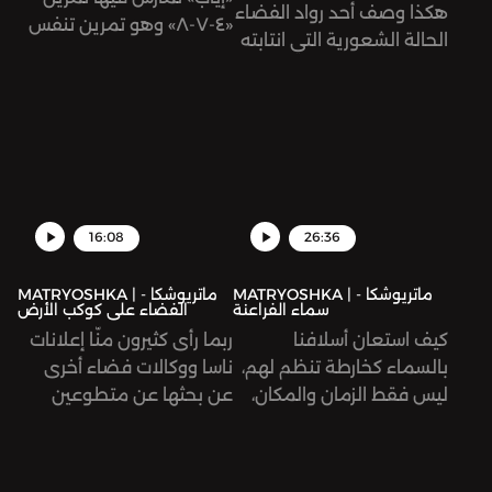
هكذا وصف أحد رواد الفضاء
«٤-٧-٨» وهو تمرين تنفس
الحالة الشعورية التي انتابته
مفيد في حالات الهلع
عندما نظر إلى الكرة الأرضية
والتوتر والقلق الشديدين
وهو محلق في الفضاء.
لتهدئة العقل بشكل فعال
كيف يمكن أن تُغيّر صور
وسريع.
كوكبنا من إدراكنا البشري؟
وكيف تطورت هذه الصور
عبر الزمن؟ وهل يتوّجب علينا
الصعود إلى الفضاء لكي
16:08
26:36
نختبر الحالة النفسية التي
أُطلق عليها مسمى الـ
MATRYOSHKA | ماتريوشكا -
MATRYOSHKA | ماتريوشكا -
سماء الفراعنة
الفضاء على كوكب الأرض
Overview Effect؟
كيف استعان أسلافنا
ربما رأى كثيرون منّا إعلانات
بالسماء كخارطة تنظم لهم،
ناسا ووكالات فضاء أخرى
ليس فقط الزمان والمكان،
عن بحثها عن متطوعين
بل كذلك علاقتهم مع الكون
بمهمة بسيطة: النوم
والآلهة؟ تتعمق هذه الحلقة
لحوالي ٧٠ يومًا، وبمقابل
في علاقة المصريين
يصل إلى ٢٠ ألف دولار. في