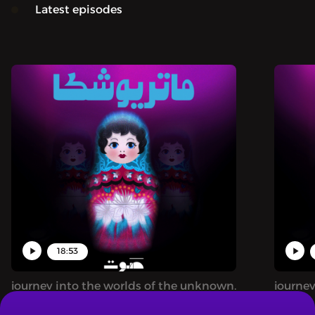
Latest episodes
18:53
journey into the worlds of the unknown,
journey
diffrent topics
diffren