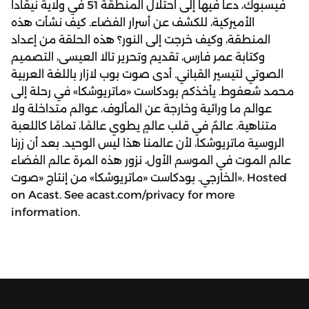
فيسبوك، دعا فيها إلى احتلال المنطقة 51 في ولاية نيڤادا
الأميركية، للكشف عن أسرار الفضاء. كيف نشأت هذه
المنطقة، وكيف خرجت إلى النور؟ هذه الحلقة من إعداد
وكتابة عمر فارس، تقديم وتحرير تالا العيسى، التصميم
الصوتي لتيسير القباني. أدى صوت بوب لازار باللغة العربية
محمد شعفوط. يأخذكم بودكاست «ماتريوشكا» في رحلة إلى
عوالم ما ورائية وخارجة عن المألوف، عوالم متداخلة ولا
متناهية. عالمٌ في قلب عالمٍ يطوي عالمًا، تمامًا كاللعبة
الروسية ماتريوشكا، لأن عالمنا هذا ليس الوحيد. بعد أن زرنا
عالم الموت في الموسم الأول، نزور هذه المرة عالم الفضاء
الخارجي. بودكاست «ماتريوشكا» من إنتاج «صوت». Hosted
on Acast. See acast.com/privacy for more
information.