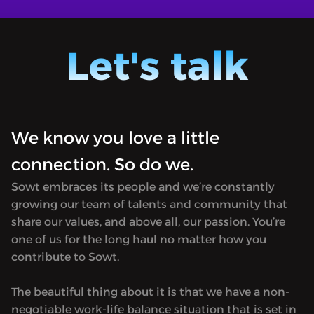
ا - من ناظر إلى منظور:
MATRYOSHKA | ماتريوشكا - تخطي عالم الهلع
ن الأعلى
والتوتر
"Matryoshka" [stands for Russian
"Matryo
Let's talk
stacking dolls] is a journey into the
stackin
worlds of the unknown, exploring the
worlds
possibility that our world may not be
possibi
the only one. Available only in Arabic.
the onl
We know you love a little
connection. So do we.
Sowt embraces its people and we’re constantly
growing our team of talents and community that
share our values, and above all, our passion. You’re
one of us for the long haul no matter how you
contribute to Sowt.
The beautiful thing about it is that we have a non-
negotiable work-life balance situation that is set in