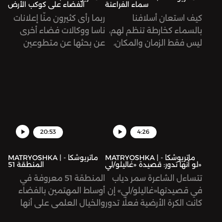
سماء الفراعنة
الفضاء على كوكب الأرض
Overview Effect؟
كيف استعان أسلافنا
ربما رأى كثيرون منّا إعلانات
بالسماء كخارطة تنظم لهم،
ناسا ووكالات فضاء أخرى
ليس فقط الزمان والمكان،
عن بحثها عن متطوعين
بل كذلك علاقتهم مع الكون
بمهمة بسيطة: النوم
والآلهة؟ تتعمق هذه الحلقة
لحوالي ٧٠ يومًا، وبمقابل
في علاقة المصريين
يصل إلى ٢٠ ألف دولار. في
القدامى مع النجوم ودورها
هذه الحلقة، نستكشف عالم
في الأساطير الفرعونية.
«دراسات انعدام الجاذبية»
التي تجريها وكالات الفضاء
لتدرس تأثير الفضاء على
20:53
4:26
أجسام روّاده ورائداته.
MATRYOSHKA | ماتريوشكا -
MATRYOSHKA | ماتريوشكا -
لو أنها تدور: قصيدة «غاليلو/لي»
المنطقة 51
تتساءل الشاعرة سمر دياب
المنطقة 51 معروفة في
في قصيدتها«غاليلو/لي» إن
أوساط المهتمين بالفضاء
كانت الكرة الأرضية فعلًا تدور
والخيال العلمي على أنها
أم أنّنا قد أسأنا فهم حركتها
منطقة سريّة تخفي فيها