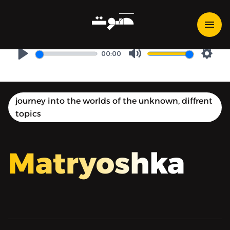
Matryoshka | ماتريوشكا -
المنطقة 51
00:00
Play
Mute
Setti
journey into the worlds of the unknown, diffrent
topics
Matryoshka