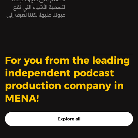
قد غفلنا عنه؟
يطوي عالمًا، تمامًا كاللعبة
لتسمية الأشياء التي تقع
الروسية ماتريوشكا، لأن
عيوننا عليها، لكننا نعرف إلى
عالمنا هذا ليس الوحيد. بعد
أين وصلت اليوم.
أن زرنا عالم الموت في
الموسم الأول، نزور هذه
المرة عالم الفضاء الخارجي.
For you from the leading
بودكاست «ماتريوشكا» من
إنتاج «صوت».
independent podcast
production company in
MENA!
Explore all