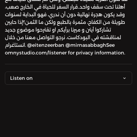
أهلنا تحت سقف واحد..قرار السفر للحياة في الخارج صعب،
وقد يكون هجرة نهائية دون أن ندري، فهو البداية لسنوات
طويلة من الكفاح، مثمرة بالطبع ولكن ما الثمن؟إذا حابين
تشاركوا أيتن و ميرنا برأيكم او تقترحوا موضوع جديد
لمناقشته في البودكاست، نرجو التواصل معنا من خلال
انستاغرام. @eitenzeerban @mirnasabbaghSee
omnystudio.com/listener for privacy information.
Listen on