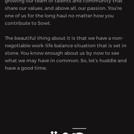
growing our team of talents and community that
everywhere. She believes that
someti
share our values, and above all, our passion. You’re
sometimes we have to step outside our
comfort
one of us for the long haul no matter how you
comfort zone to gain clarity,
perspec
contribute to Sowt.
perspective, and truth. As a veteran
broadca
broadcast journalist with over 20 years
in med
The beautiful thing about it is that we have a non-
in media, she knows how to ask the
questi
negotiable work-life balance situation that is set in
questions others shy away from — and
she’s n
stone. You know enough about us by now to see
she’s not afraid of the uncomfortable
truths.
what we may have in common. So, let’s huddle and
truths. Whether she’s sitting down 1:1
with he
have a good time.
with her guests or going solo on one of
her sig
her signature rants, Eiten dives deep,
gets pe
gets personal, and always keeps it real.
Now in 
Now in her 40s and living life by her
own rul
own rules, she’s embracing her inner
rebel —
rebel — and inviting you to do the same.
So sit 
So sit back, relax, and enjoy the ride.
Welcom
Welcome to Dardasha Unfiltered 2.0 —
bold, r
bold, real, and refreshingly unfiltered.