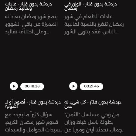
for privacy information.
زعربان ‏‎‏@eitenzeerban‏‎ميرنا
دردشة بدون فلتر - الوزن في
دردشة بدون فلتر - عادات
رمضان
وتقاليد رمضان
الصباغ ‏‎‏@mirnasabbaghبراء
عادات الطعام في شهر
يتميز شهر رمضان بعاداته
الصباغ @baraaelsabbaghSee
رمضان تتغير بالنسبة لغالبية
المميزة عن باقي الشهور،
omnystudio.com/listener
الناس، فقد ينتهي الشهر
وعلى اختلاف تقاليد
for privacy information.
الفضيل وقد زاد وزن البعض
الشعوب من حول العالم الا
بصورة ملحوظة، في حين
اننا نتفق على روح هذا
انخفض وزن البعض الآخر.
الشهر المليئ بالسعادة. فما
فما هي العادات الصحية
هي العادات العائلية التي
الحميدة التي يجب مراعاتها
تميزنا خلال هذا الشهر
أثناء الصيام؟‎يمكنكم
الفضيل؟ ‏‎يمكنكم التواصل
التواصل معنا ‎من خلال
معنا ‏‎من خلال انستاغرام
00:18:28
00:21:46
انستاغرام دردشة بدون
@dardasha.unfiltered
فلتر@dardashaunfiltered ‎أيتن
@eitenzeerban
دردشة بدون فلتر - كل شىء له
دردشة بدون فلتر - أصوم أو لا
ثمن
أصوم؟
زعربان ‎‏@eitenzeerban‎ميرنا
@mirnasabbaghSee
من وحي مسلسل "الثمن"
سؤال كثيراً ما يتردد مع
الصباغ ‎‏@mirnasabbagh
omnystudio.com/listener
بطولة باسل خياط ورزان
قدوم شهر رمضان الكريم،
هذه الحلقة برعاية دجاج
for privacy information.
جمال، تحدثنا أيتن وميرنا عن
للسيدات الحوامل والسيدات
سادياSee