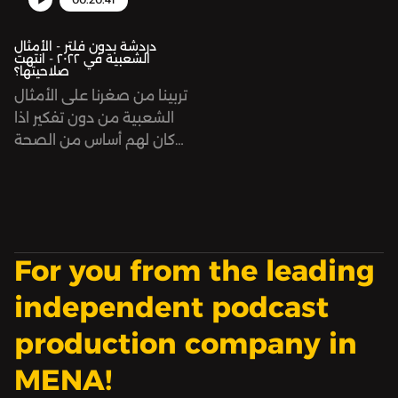
الصباغ
@mirnasabbaghآيتن
@mirnasabbaghآيتن
زعربان @eitenzeerban
دردشة بدون فلتر - الأمثال
الشعبية في ٢٠٢٢ - انتهت
زعربان @eitenzeerban
See
صلاحيتها؟
omnystudio.com/listener
See
تربينا من صغرنا على الأمثال
for privacy information.
omnystudio.com/listener
الشعبية من دون تفكير اذا
for privacy information.
كان لهم أساس من الصحة
أو لا وفي الزمن الحالي كثير
من هذه الأمثال لا تطبق
لازم نوقف ونفكر ولو
للحظة، لماذا يستعملهم؟
For you from the leading
independent podcast
production company in
MENA!