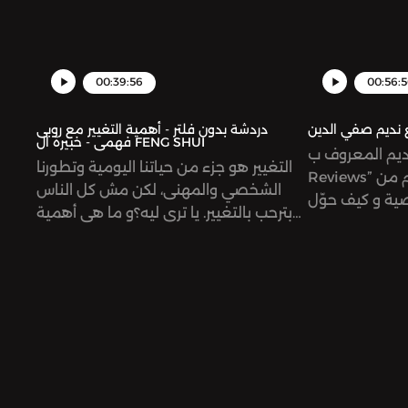
00:39:56
00:56:
 نديم صفي الدين
دردشة بدون فلتر - أهمية التغيير مع روبى
فهمى - خبيرة ال FENG SHUI
المعروف ب"Nad’s
التغيير هو جزء من حياتنا اليومية وتطورنا
Reviews” حلقة تعرفكم أكثر على نديم من
الشخصي والمهنى، لكن مش كل الناس
صية و كيف حوّل
بترحب بالتغيير. يا ترى ليه؟و ما هى أهمية
الpassion بتاعه الى شغله! يمكنكم
التغيير؟ و أية علاقة الطاقة بالتغيير؟ أيتن
التواصل معنا ‎من خلال انستاغرام نديم
تستضيف المندسة المعمارية روبى فهمي
صفي الدين @nadsreviews أيتن زعربان
فى الحلقة الجديدة من بودكاست دردشة
eitenzeerbaميرنا الصباغ
بدون فلتر عشان يناقشوا كل هذة
mirnasa دردشة بدون فلتر
التساؤلات و النتيجة كانتحديث شيق جداً عن
@dardasha.un
فن ال Feng Shui و ازاى نقدر نطبقه فى
omnystudio.co
حياتنا و نعمل تغييرات بسيطة تزود من
information.
الطاقة الايجابية فى يومنا. روبي فهمي