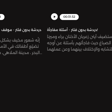
8
00:31:32
دردشة بدون فلتر - أسئلة مفاجأة!
دردشة بدون فلتر - موقف 
تضيف أيتن زعربان الأختان براء وميرنا
إنّه شعور مخيف بشكل ل
الصباغ حيث فاجأتهم بأسئلة عن أوجه
تضيّع أطفالك في الأما
لتشابه والإختلاف بينهما وعن عملهما
البحر ، مدينة الملاهي، 
هذه الحلقة تبحث العلاقة الفريدة بين
يمكننا تجنّب أعداد كبير
الأخوات ومعناها الجميل.‏‎يمكنكم التواصل
لكن هناك أشياء استباقيّ
معنا ‏‎من خلال انستاغرام دردشة بدون
بها في حال انفصال أطفالك
فلتر‏@dardashaunfiltered ‏‎أيتن
سنتكلّم عنها بإلإضافة
زعربان ‏‎‏@eitenzeerban‏‎ميرنا
يمنكم القيام بها كأهل
الصباغ ‏‎‏@mirnasabbaghبراء
الموقف! يمكنكم الت
الصباغ @baraaelsabbaghSee
omnystudio.com/listener for pri
agh
information.
filteredSee