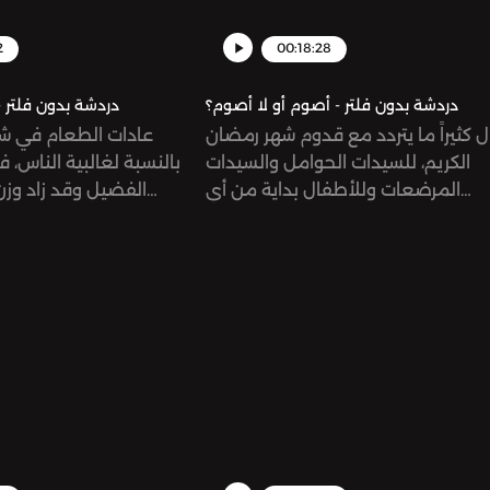
m/listener for privacy
2
00:18:28
دردشة بدون فلتر - أصوم أو لا أصوم؟
دردشة بدون فلتر 
 كثيراً ما يتردد مع قدوم شهر رمضان
عادات الطعام في شه
الكريم، للسيدات الحوامل والسيدات
بالنسبة لغالبية الناس، 
المرضعات وللأطفال بداية من أي
الفضيل وقد زاد وز
ن؟ أصوم أو لا أصوم؟ هذا هو حديث
ملحوظة، في حين انخ
حلقة اليوم.‎ يمكنكم التواصل معنا ‎من خلال
الآخر. فما هي العادات 
انستاغرام دردشة بدون فلتر
التي يجب مراعاتها أ
dardashaunfiltered‎ أيتن زعربان
mirnasabbaghSee
omnystudio.com/listener for pri
information.
بر
m/listener for privacy