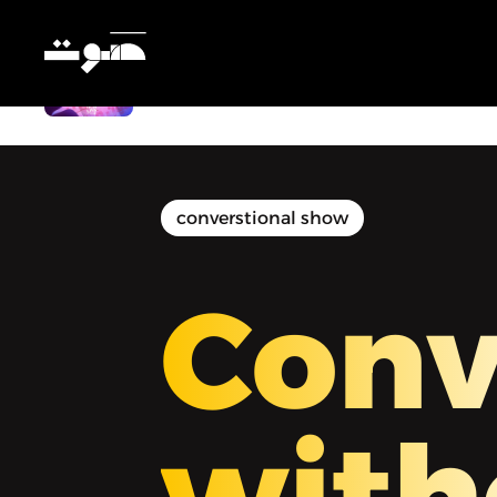
دردشة بدون فلتر - الأخطاء الشائعة لل
Potty Training
converstional show
Conv
with