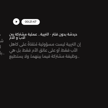
00:21:47
دردشة بدون فلتر - التربية… عملية مشتركة بين
د
الاب و الام
شئن
إن التربية ليست مسؤولية مُلقاةٌ على كاهل
ل
الأب فقط، أو على عاتق الأم فقط، بل هي
با
وظيفة مشترَكة فيما بينهما، ولا يستطيع
الصغي
أي من الطرفين أن يستغني عن الآخر، ولا
تأتي 
أن يَحُل مكانه؛ فلكل من الزوجين مهمة
خاصة به تتناسَب مع دَوره الأبوي المُناط به.
يمكنكم التواصل معنا ‎من خلال انستاغرام
@eitenzeerban @mirnasabbagh
@dardasha.unfilteredSee
omnystudio.com/listener for privacy
vacy
information.