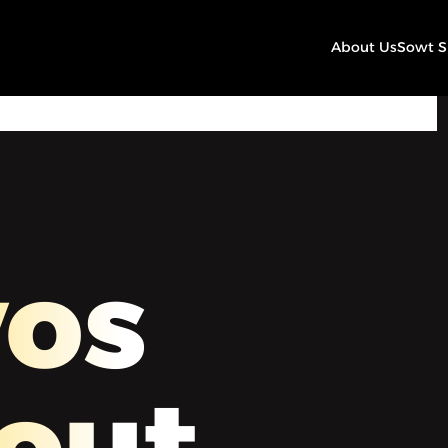
About Us
Sowt 
23:33
Play
Mute
Settings
os
out