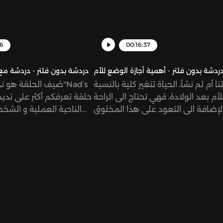
56
00:16:37
ردشة بدون فلتر - أهمية أجازة الوضع للأم
دردشة بدون فلتر - دردشة مع
ا أم لم نشأ، الحياة تتغير كلية بالنسبة
ضيف الحلقة هو نديم 
لأم بعد الولادة، فهي تحتاج الى الراحة
لإضافة الى التعود على هذا المخلوق
الناحية العملية و الشخ
ر الذى صارت مسؤولة عنه كلية. وهنا
أهمية اجازة الوضع.تعالوا لنتعرف على
خبرة أيتن وميرنا بهذا الصدد. يمكنكم
التواصل معنا ‎من خلال انستاغرام ‎أيتن
@n ‎
زعربان @eitenzeerban ‎ميرنا الصباغ
@bbagh
@mirnasabbagh دردشة بدون فلتر
filtered See
m/listener for privacy
@dardasha.unfiltered See
omnystudio.com/listener for pri
information.