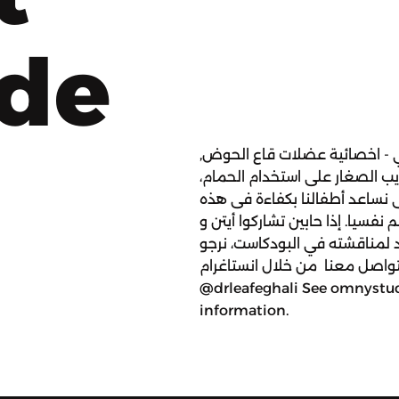
ode
ي - اخصائية عضلات قاع الحوض,
يب الصغار على استخدام الحمام،
 نساعد أطفالنا بكفاءة فى هذه
نفسيا. إذا حابين تشاركوا أيتن و
د لمناقشته في البودكاست، نرجو
واصل معنا من خلال انستاغرام. @eitenzeerban @mirnasabbagh
@drleafeghali See omnystudi
information.