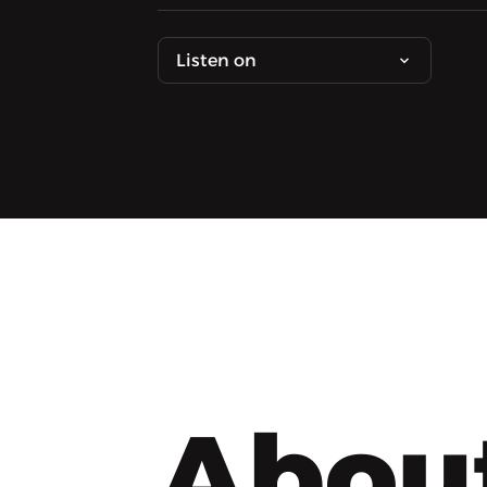
Listen on
Abou