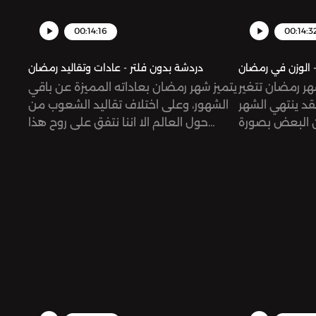
omnystudio.co
information.
00:14:16
00:14:3
- الوزن في رمضان
دردشة بدون فلتر - عادات وتقاليد رمضان
ر رمضان تتغير
يتميز شهر رمضان بعاداته المميزة عن باقي
فقد ينتهي الشهر
الشهور، وعلى اختلاف تقاليد الشعوب من
ن البعض بصورة
حول العالم الا اننا نتفق على روح هذا
فض وزن البعض
الشهر المليئ بالسعادة. فما هي العادات
الصحية الحميدة
العائلية التي تميزنا خلال هذا الشهر
ثناء الصيام؟‎يمكنكم
الفضيل؟ ‏‎يمكنكم التواصل معنا ‏‎من خلال
التواصل معنا ‎من خلال انستاغرام دردشة
انستاغرام @dardasha.unfiltered
بدون فلتر@dardashaunfiltered ‎أيتن
@eitenzeerban @mirnasabbaghSee
زعربان ‎‏@eitenzeerban‎ميرنا
omnystudio.com/listener for privacy
الصباغ ‎‏@mirnasabbagh هذه الحلقة
information.
عاية دجاج سادياSee
omnystudio.co
information.