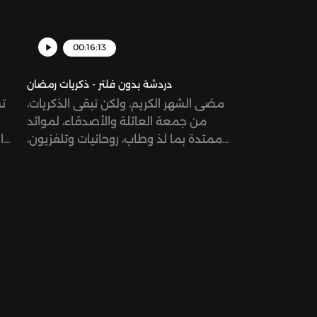
00:16:13
دردشة بدون فلتر - ذكريات رمضان
مضى الشهر الكريم، ولكن تبقى الذكريات،
تس
من جمعة العائلة والأصدقاء، لموائد
ممتدة بما لذ وطاب، روحانيات وتلفزيون،
ا
مسحراتي وفوازير، ولكن هل يختلف رمضان
معاً.
من بلد لأخرى؟تستعيد أيتن وميرنا
ذكرياتهما في هذه الحلقة المميزةSee
omnystudio.com/listener for privacy
information.
vacy