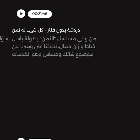
00:21:46
دردشة بدون فلتر - كل شىء له ثمن
من وحي مسلسل "الثمن" بطولة باسل
سؤال
خياط ورزان جمال، تحدثنا أيتن وميرنا عن
موضوع شائك وحساس وهو الخدمات
الجنسية في مقابل المال في محيط
س
العمل.هل أحداث المسلسل يمكن أن
تحدث في الحقيقة أم لا؟ واذا كانت الإجابة
نعم، فإلى أي حد هذا مقبول؟ ‎ See
omnystudio.com/listener for privacy
information.
vacy