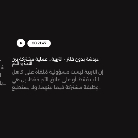
00:21:47
دردشة بدون فلتر - التربية… عملية مشتركة بين
د
الاب و الام
شئن
إن التربية ليست مسؤولية مُلقاةٌ على كاهل
ل
الأب فقط، أو على عاتق الأم فقط، بل هي
با
وظيفة مشترَكة فيما بينهما، ولا يستطيع
الصغي
أي من الطرفين أن يستغني عن الآخر، ولا
تأتي 
أن يَحُل مكانه؛ فلكل من الزوجين مهمة
خاصة به تتناسَب مع دَوره الأبوي المُناط به.
يمكنكم التواصل معنا ‎من خلال انستاغرام
@eitenzeerban @mirnasabbagh
@dardasha.unfilteredSee