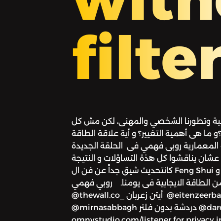
filte
يومية وتطورنا الشخصي والمهنى، لكن مش كل
ه؟و ما هى أهمية التغيير؟ و أية علاقة الطاقة
 المعمارية روبى فهمي فى الحلقة الجديدة
شان يناقشوا كل هذة التساؤلات و النتيجة
كانتحديث شيق جداً عن فن ال Feng Shui و ازاى نقدر نطبقه فى حياتنا و
ن الطاقة الايجابية فى يومنا. روبي فهمي
@thewall.co_ أيتن زعربان @eitenzeerban ‎ميرنا الصباغ
@mirnasabbagh دردشة بدون فلتر @dardasha.unfiltered See
omnystudio.com/listener for privacy 