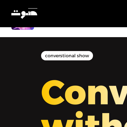
دردشة بدون فلتر - أهمية التغيير مع روبى
فهمى - خبيرة ال Feng Shui
converstional show
Conv
with