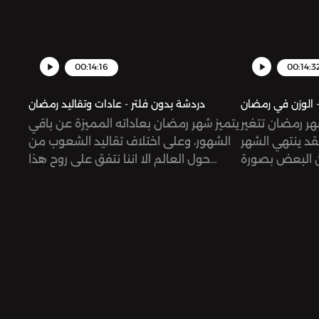
information.
@mirnasabb
@dardasha.un
omnystudio.co
information.
00:14:16
00:14:3
- الوزن في رمضان
دردشة بدون فلتر - عادات وتقاليد رمضان
ر رمضان تتغير
يتميز شهر رمضان بعاداته المميزة عن باقي
فقد ينتهي الشهر
الشهور، وعلى اختلاف تقاليد الشعوب من
ن البعض بصورة
حول العالم الا اننا نتفق على روح هذا
فض وزن البعض
الشهر المليئ بالسعادة. فما هي العادات
الصحية الحميدة
العائلية التي تميزنا خلال هذا الشهر
ثناء الصيام؟‎يمكنكم
الفضيل؟ ‏‎يمكنكم التواصل معنا ‏‎من خلال
التواصل معنا ‎من خلال انستاغرام دردشة
انستاغرام @dardasha.unfiltered
بدون فلتر@dardashaunfiltered ‎أيتن
@eitenzeerban @mirnasabbaghSee
زعربان ‎‏@eitenzeerban‎ميرنا
omnystudio.com/listener for privacy
الصباغ ‎‏@mirnasabbagh هذه الحلقة
information.
عاية دجاج سادياSee