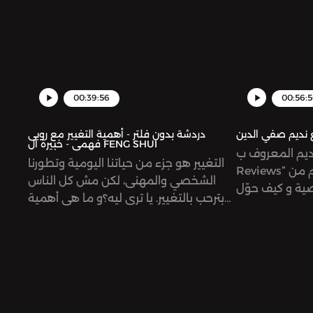
00:39:56
00:56:
 نديم صفي الدين
دردشة بدون فلتر - أهمية التغيير مع روبى
فهمى - خبيرة ال FENG SHUI
المعروف ب"Nad’s
التغيير هو جزء من حياتنا اليومية وتطورنا
Reviews” حلقة تعرفكم أكثر على نديم من
الشخصي والمهنى، لكن مش كل الناس
صية و كيف حوّل
بترحب بالتغيير. يا ترى ليه؟و ما هى أهمية
الpassion بتاعه الى شغله! يمكنكم
التغيير؟ و أية علاقة الطاقة بالتغيير؟ أيتن
التواصل معنا ‎من خلال انستاغرام نديم
تستضيف المندسة المعمارية روبى فهمي
صفي الدين @nadsreviews أيتن زعربان
فى الحلقة الجديدة من بودكاست دردشة
eitenzeerbaميرنا الصباغ
بدون فلتر عشان يناقشوا كل هذة
mirnasa دردشة بدون فلتر
التساؤلات و النتيجة كانتحديث شيق جداً عن
@dardasha.un
فن ال Feng Shui و ازاى نقدر نطبقه فى
omnystudio.co