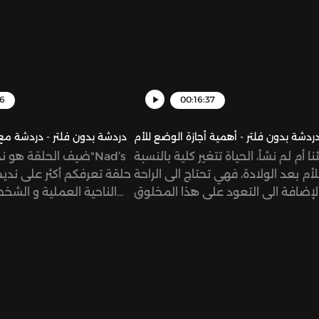
56
00:16:37
ردشة بدون فلتر - أهمية أجازة الوضع للأم
دردشة بدون فلتر - دردشة مع
ا أم لم نشأ، الحياة تتغير كلية بالنسبة
ضيف الحلقة هو نديم 
لأم بعد الولادة، فهي تحتاج الى الراحة
لإضافة الى التعود على هذا المخلوق
الناحية العملية و الشخ
ر الذى صارت مسؤولة عنه كلية. وهنا
أهمية اجازة الوضع.تعالوا لنتعرف على
خبرة أيتن وميرنا بهذا الصدد. يمكنكم
التواصل معنا ‎من خلال انستاغرام ‎أيتن
@n ‎
زعربان @eitenzeerban ‎ميرنا الصباغ
@bbagh
@mirnasabbagh دردشة بدون فلتر
filtered See
m/listener for privacy
@dardasha.unfiltered See