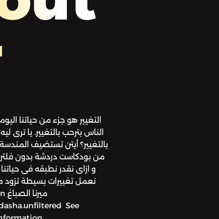
r
التغيير هو جزء من حياتنا ال
الناس بترحب بالتغيير. يا ترى لي
بالتغيير؟ أيتن تستضيف المندسة
من بودكاست دردشة بدون فلتر ع
نعمل تغييرات بسيطة تزود م
information.