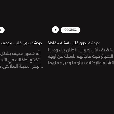
omnystudio.com/listener for pri
information.
8
00:31:32
دردشة بدون فلتر - أسئلة مفاجأة!
دردشة بدون فلتر - موقف 
تضيف أيتن زعربان الأختان براء وميرنا
إنّه شعور مخيف بشكل ل
الصباغ حيث فاجأتهم بأسئلة عن أوجه
تضيّع أطفالك في الأما
لتشابه والإختلاف بينهما وعن عملهما
البحر ، مدينة الملاهي، 
هذه الحلقة تبحث العلاقة الفريدة بين
يمكننا تجنّب أعداد كبير
الأخوات ومعناها الجميل.‏‎يمكنكم التواصل
لكن هناك أشياء استباقيّ
معنا ‏‎من خلال انستاغرام دردشة بدون
بها في حال انفصال أطفالك
فلتر‏@dardashaunfiltered ‏‎أيتن
سنتكلّم عنها بإلإضافة
زعربان ‏‎‏@eitenzeerban‏‎ميرنا
يمنكم القيام بها كأهل
الصباغ ‏‎‏@mirnasabbaghبراء
الموقف! يمكنكم الت
الصباغ @baraaelsabbaghSee
omnystudio.com/listener for pri