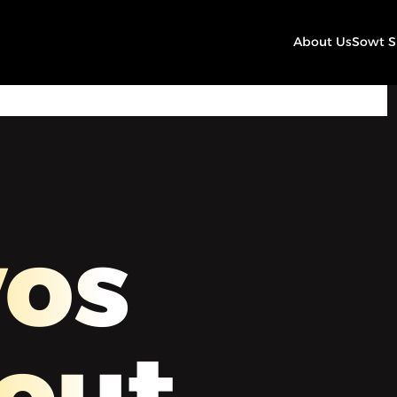
About Us
Sowt 
39:56
Play
Mute
Settings
os
out