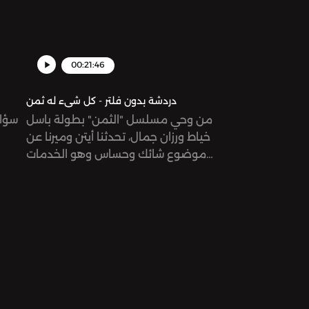
00:21:46
دردشة بدون فلتر - كل شىء له ثمن
من وحي مسلسل "الثمن" بطولة باسل
سؤال
خياط ورزان جمال، تحدثنا أيتن وميرنا عن
موضوع شائك وحساس وهو الخدمات
الجنسية في مقابل المال في محيط
س
العمل.هل أحداث المسلسل يمكن أن
تحدث في الحقيقة أم لا؟ واذا كانت الإجابة
نعم، فإلى أي حد هذا مقبول؟ ‎ See
omnystudio.com/listener for privacy
information.
vacy