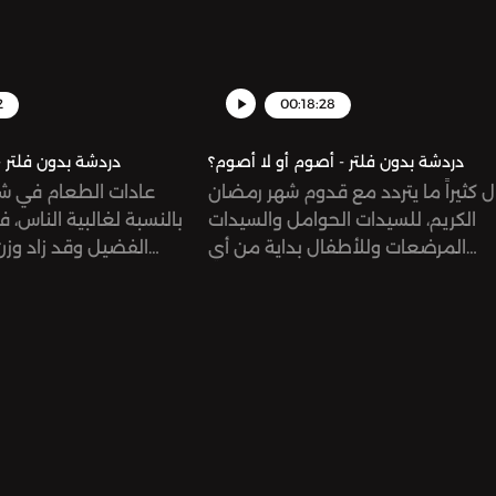
agh
information.
filteredSee
m/listener for privacy
2
00:18:28
دردشة بدون فلتر - أصوم أو لا أصوم؟
دردشة بدون فلتر 
 كثيراً ما يتردد مع قدوم شهر رمضان
عادات الطعام في شه
الكريم، للسيدات الحوامل والسيدات
بالنسبة لغالبية الناس، 
المرضعات وللأطفال بداية من أي
الفضيل وقد زاد وز
ن؟ أصوم أو لا أصوم؟ هذا هو حديث
ملحوظة، في حين انخ
حلقة اليوم.‎ يمكنكم التواصل معنا ‎من خلال
الآخر. فما هي العادات 
انستاغرام دردشة بدون فلتر
التي يجب مراعاتها أ
dardashaunfiltered‎ أيتن زعربان
mirnasabbaghSee
omnystudio.com/listener for pri
information.
بر