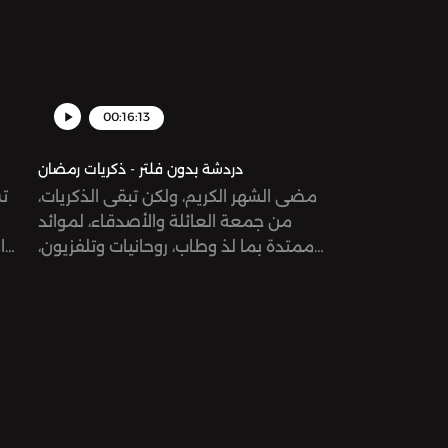
omnystudio.com/listener for privacy
vacy
information.
00:16:13
دردشة بدون فلتر - ذكريات رمضان
مضى الشهر الكريم، ولكن تبقى الذكريات،
تس
من جمعة العائلة والأصدقاء، لموائد
ممتدة بما لذ وطاب، روحانيات وتلفزيون،
ا
مسحراتي وفوازير، ولكن هل يختلف رمضان
معاً.
من بلد لأخرى؟تستعيد أيتن وميرنا
ذكرياتهما في هذه الحلقة المميزةSee
omnystudio.com/listener for privacy
information.
vacy