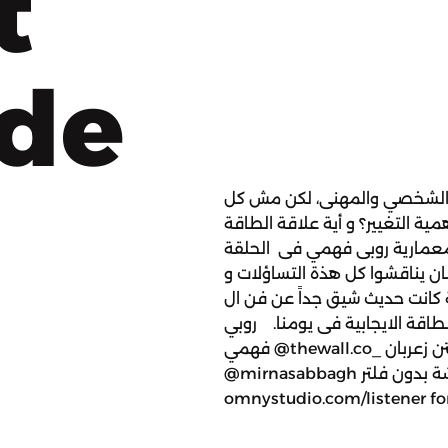
t
ode
نا الشخصي والمهنى، لكن مش كل
همية التغيير؟ و أية علاقة الطاقة
لمعمارية روبى فهمي فى الحلقة
ن يناقشوا كل هذة التساؤلات و
 حديث شيق جداً عن فن ال Feng Shui و ازاى نقدر نطبقه فى
طاقة الايجابية فى يومنا. روبي
فهمي @thewall.co_ أيتن زعربان @eitenzeerban ‎ميرنا الصباغ
@mirnasabbagh دردشة بدون فلتر @dardasha.unfiltered See
omnystudio.com/listener for