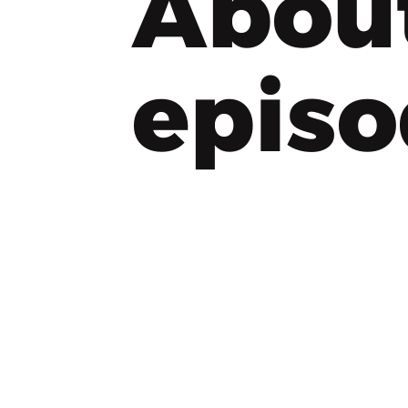
Abou
epis