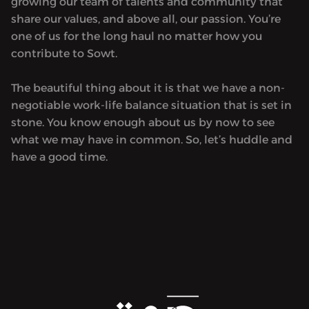
growing our team of talents and community that
everywhere. She believes that
someti
share our values, and above all, our passion. You’re
sometimes we have to step outside our
comfort
one of us for the long haul no matter how you
comfort zone to gain clarity,
perspec
contribute to Sowt.
perspective, and truth. As a veteran
broadca
broadcast journalist with over 20 years
in med
The beautiful thing about it is that we have a non-
in media, she knows how to ask the
questi
negotiable work-life balance situation that is set in
questions others shy away from — and
she’s n
stone. You know enough about us by now to see
she’s not afraid of the uncomfortable
truths.
what we may have in common. So, let’s huddle and
truths. Whether she’s sitting down 1:1
with he
have a good time.
with her guests or going solo on one of
her sig
her signature rants, Eiten dives deep,
gets pe
gets personal, and always keeps it real.
Now in 
Now in her 40s and living life by her
own rul
own rules, she’s embracing her inner
rebel —
rebel — and inviting you to do the same.
So sit 
So sit back, relax, and enjoy the ride.
Welcom
Welcome to Dardasha Unfiltered 2.0 —
bold, r
bold, real, and refreshingly unfiltered.