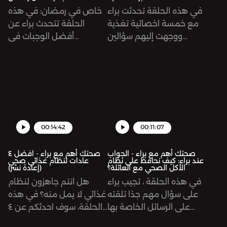
في هذه الحلقة تحدثت براء
خاص في رمضان: في هذه
مع خمسة اخصائية تغذية
الحلقة تتحدث براء عن
ووجهت إليهم سؤالين
أفضل الوجبات في
متكررين تابعوا هذه الحلقة
رمضان.أيضًا ، ستتحدث براء
لتتعرفوا على إجابات هذين
عن أكبر 3 مغذيات كبرى
السؤاليSupport the
وتأثيرها عليك أثناء
show:
الصيامSupport the show:
https://www.patreon.com/risinggiantsnetworkSee
https://www.patreon.com/ris
omnystudio.com/listener
omnystudio.com/listener
for privacy information.
for privacy information.
00:14:42
00:11:07
صحتك أهم مع براء - الجواب
صحتك أهم مع براء - افضل ٤
عند براء: كيف نحافظ على نظام
عادات لنظام غذائي صحي
الأكل الصحي مع العائلة؟
(إعادة نشر)
في هذه الحلقة ، تجيب براء
هل انتم جاهزون لنظام
على سؤال مهم جدًا تلقته
غذائي لا يمل منه؟ في هذه
على الرسائل الخاصة بها
الحلقة، سوف احدثكم عن ٤
على انستغرام: "كيف يمكنك
من العادات والطقوس