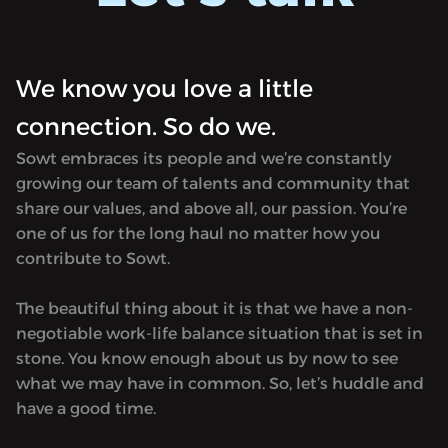
اغ جرعة
صحي مفعم بالسعادة. براء الصباغ جرعة
ي مقدمّة
فوريّة من الطاقة الإيجابية! براء هي مقدمّة
B for Bett
بودكاست "بي لصحة أفضل" (B for Better
He) الذي لاقى نجاح كبيراً، وهي ستقدّم
Health) الذي لاقى نجاح كبيراً، وهي ستقدّم
We know you love a little
ن "صحتك
النسخة العربية من البرنامج بعنوان "صحتك
connection. So do we.
 "آر جي
أهم مع براء" بصورة حصريّة عبر شبكة "آر جي
 التغذية
أن". براء هي واحدة من أبرز خبراء التغذية
Sowt embraces its people and we’re constantly
ك مدربة
والحمية الرياضية في دبي، وهي كذلك مدربة
growing our team of talents and community that
.
شخصيّة.
share our values, and above all, our passion. You’re
one of us for the long haul no matter how you
contribute to Sowt.
The beautiful thing about it is that we have a non-
negotiable work-life balance situation that is set in
stone. You know enough about us by now to see
what we may have in common. So, let’s huddle and
have a good time.