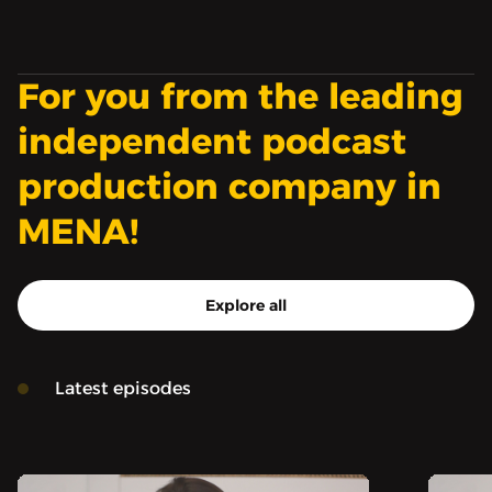
إستمعوالتعرفوا كيف
الحلقة لك وستساعدك هلى
يمكنكم تحقيق الإستفادة
البدء من جديد. سأبدأ
القصوى من التمارين
بالأساسيات فقط، لا تحتاج
المنزلية.
For you from the leading
لاي معلومات او خبرة
سابقة، فقط استمع
independent podcast
واستمتع وسأشرح الأمر من
production company in
البداية.
MENA!
Explore all
Latest episodes