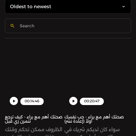
00:14:46
00:20:47
صحتك أهم مع براء - حب نفسك
صحتك أهم مع براء - كيف ترجع
اولاً (إعادة نشر)
تتمرن زي قبل
سواء كان لديكم شريك في
الظروف ممكن تحكم وقتك