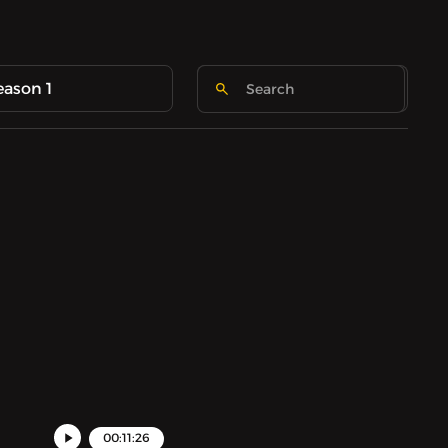
eason 1
00:11:26