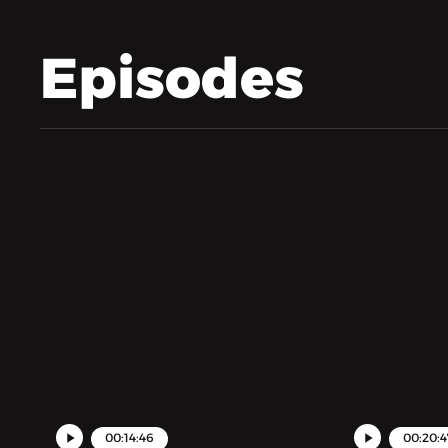
Episodes
00:14:46
00:20:4