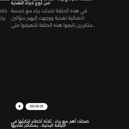
من أروع خبراء التغذية!
في هذه الحلقة تحدثت براء مع خمسة
خاص
اخصائية تغذية ووجهت إليهم سؤالين
برا
متكررين تابعوا هذه الحلقة لتتعرفوا على
إجابات هذين السؤاليSupport the show:
https://www.patreon.com/risinggiantsnetworkSee
ggiantsnetworkSee
omnystudio.com/listener for privacy
vacy
information.
00:16:01
صحتك أهم مع براء - ثلاثة أخطاء ارتكبتُها في
اللياقة البدنية... يـمكنكم تفاديها