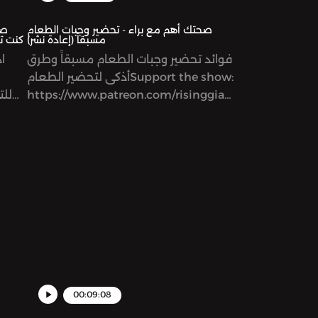
صحتك أهم مع براء - تحضير وجبات الطعام
مسبقاً (إعادة نشر)
كنت تر
فوائد تحضير وجبات الطعام مسبقاً وطرق
اذ
أذكى لتحضير الطعامSupport the show:
https://www.patreon.com/risinggiantsnetworkSee
للت
omnystudio.com/listener for privacy
والأك
information.
ه
فقط، ل
فق
ال
rt
ggiantsnetworkSee
vacy
00:09:08