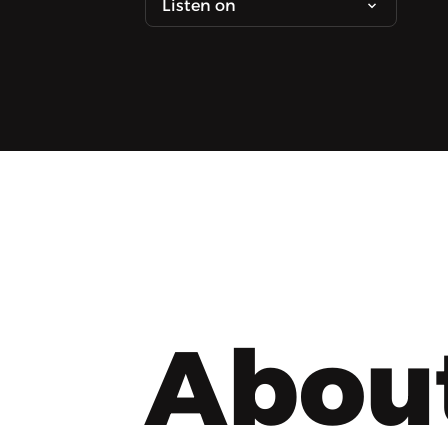
Listen on
Abou