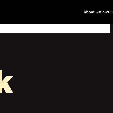
About Us
Sowt 
11:29
Play
Mute
Settings
k