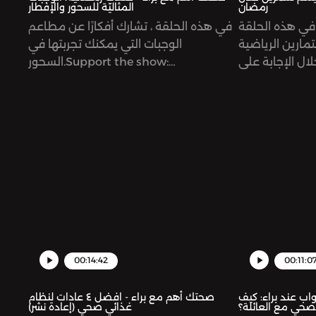
رمضان
المثاليّة للسحور والإفطار
ي هذه الحلقة
في هذه الحلقة ، تشارك أفكارًا عن مطاعم
تمارين الرياضية
الوجبات التي يمكنك تجربتها في
ال الإجابة على
السحور.Support the show:
 كيف ومتى وماذا
https://www.patreon.com/risinggiantsnetworkSee
ولماذا.Support the show:
omnystudio.com/listener for privacy
information.
https://www.
omnystudio.co
information.
00:14:42
00:11:0
اب عند براء: كيف
صحتك أهم مع براء - افضل ٤ عادات لنظام
صحي مع العائلة؟
غذائي صحي (إعادة نشر)