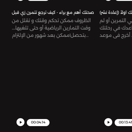
ولاً (إعادة نشر)
صحتك أهم مع براء - كيف ترجع تتمرن زي قبل
 التمرين أو لم
الظروف ممكن تحكم وقتك و تقلل من
اعدك في رحلتك
وقت التمارين الرياضية أو حتى تلغيها....
 أخرج في موعد
بتحصل!ممكن بعد شهور من الإلتزام
بوع وافعل كل
بالتمرين تمرض أو تتعب أو حتى يكثر
دًا إقرأ أو قم
الشغل لدرجة تمنعك من انك ترجع تتمرن
ًاالمهم هو أن
زي قبل... انا مريت بنفس التجربة و بحلقة
تستعد للمضي
اليوم رح تعرفوا شو عملت و كيف رجعت
ناء بالنفسSupport the show:
للتمرين لتستفيدوا من تجربتي و ترجعوا
https://www.
للتمرينSupport the show:
https://www.patreon.com/risinggiantsnetworkSee
omnystudio.co
omnystudio.com/listener for privacy
information.
information.
00:04:14
00:13:4