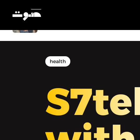
صحتك أهم مع براء - كيفية الابتعاد عن
كسب الكتلة العضلية عند التمرين
health
S7te
with