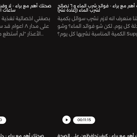
صحتك أهم مع براء - فوائد شرب الماء و ٦ نصائح
لشرب الماء (إعادة نشر)
ساعات اض
نا منعرف انه لازم نشرب سوائل بكمية
بصفتي اخصائية تغذية 
ة كل يوم، لكن شو فوائد الماء؟ وشو
على مدار ٨ اعوا
الكمية المناسبة نشربها كل يوم؟ Support
الأعذار "لم أستطع م
the show:
الرياضية لأنني لا أملك ال
https://www.patreon.com/risin
أو "لدي الكثير من الاختبار
omnystudio.com/listener for pri
به، لا يمكنني الذهاب إلى ا
information.
أو العبارة الشهيرة للجمي
عندما يكون لديه أطفال
ساعات إضافية في ال
patreon.com/risinggiantsnetworkSee
m/listener for privacy
0
00:11:15
أهم مع براء - كيف تحافظون على الصحة
صحتك أهم مع براء - دلي