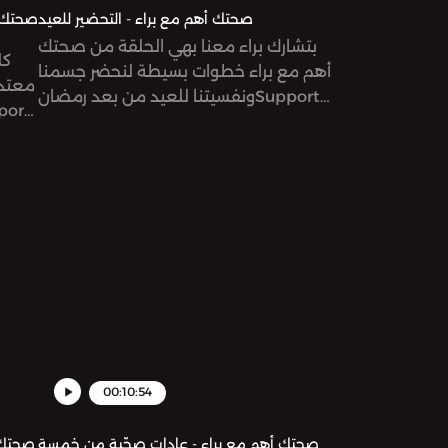
صحتك أهم مع براء - التحضير للعيد
بتشارك براء معنا بهي الحلقة من صحتك
كل
أهم مع براء خطوات بسيطة لنحضر جسمنا
معتدل
ونفسيتنا للعيد من بعد رمضانSupport
the show:
https://www.patreon.com/risinggiantsnetworkSee
ggiantsnetworkSee
omnystudio.com/listener for privacy
vacy
information.
00:10:54
صحتك أهم مع براء - عادات صحّية من خمسة
صحتك 