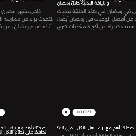
واللياقة البدنية خلال رمضان
 في رمضان: في هذه الحلقة تتحدث
خاص بشهر رمضان: ف
ء عن أفضل الوجبات في رمضان.أيضًا ،
،تتحدث براء عن ممارسة ال
ستتحدث براء عن أكبر 3 مغذيات كبرى
أثناء صيام رمضان ، من خل
وتأثيرها عليك أثناء الصيامSupport the
الأسئلة الأربعة التالية:
show:
patreon.com/risinggiantsnetworkSee
https://www.patreon.com/risin
m/listener for privacy
omnystudio.com/listener for pri
information.
7
00:13:27
صحتك أهم مع براء - هل الأكل المرن لك؟
صحتك أهم مع براء - الجو
نحافظ على نظام الأكل ال