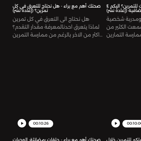
صحتك أهم مع براء - لا وقت للتمرين؟ اليكم ٤
صحتك أهم مع براء - هل نحتاج للتعرق في كل
افية (إعادة نشر)
تمرين؟ (إعادة نشر)
ومدربة شخصية
هل نحتاج الى التعرق في كل تمرين
م قد سمعت الكثير من
لمعرفة مقدار التقدم؟‎لماذا يتعرق احدنا
مارسة التمارين
اكثر من الاخر بالرغم من ممارسة التمرين
وقت بعد العمل!"
نفسه؟ ستجيب براء عن هذه الاسئلة في
ات والكثير لأقوم
حلقة اليوم من صحتك اهمSupport the
لنادي الرياضي"،
show:
ع: "من لديه وقت
https://www.patreon.com/risinggiantsnetworkSee
؟" سأخبركم في
omnystudio.com/listener for privacy
حلقة اليوم كيف بإمكانكم تخصيص 4
information.
أسبوع لممارسة
الرياضة!Support the show:
https://www.
omnystudio.co
information.
00:10:26
00:10:0
لكم للتمرين خلال
صحتك أهم مع براء - حلقات رمضانيّة: الوجبات