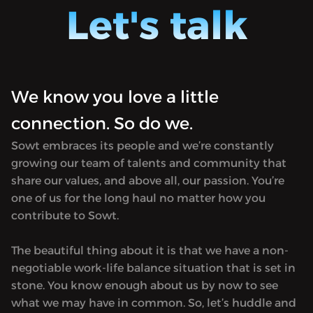
ة وأسرار
براء" لتنقل إليكم المعلومات اللازمة وأسرار
Let's talk
لوب حياة
الخبراء من حول العالم لاتبّاع أسلوب حياة
اغ جرعة
صحي مفعم بالسعادة. براء الصباغ جرعة
ي مقدمّة
فوريّة من الطاقة الإيجابية! براء هي مقدمّة
B for Bett
بودكاست "بي لصحة أفضل" (B for Better
He) الذي لاقى نجاح كبيراً، وهي ستقدّم
Health) الذي لاقى نجاح كبيراً، وهي ستقدّم
We know you love a little
ن "صحتك
النسخة العربية من البرنامج بعنوان "صحتك
connection. So do we.
 "آر جي
أهم مع براء" بصورة حصريّة عبر شبكة "آر جي
 التغذية
أن". براء هي واحدة من أبرز خبراء التغذية
Sowt embraces its people and we’re constantly
ك مدربة
والحمية الرياضية في دبي، وهي كذلك مدربة
growing our team of talents and community that
.
شخصيّة.
share our values, and above all, our passion. You’re
one of us for the long haul no matter how you
contribute to Sowt.
The beautiful thing about it is that we have a non-
negotiable work-life balance situation that is set in
stone. You know enough about us by now to see
what we may have in common. So, let’s huddle and