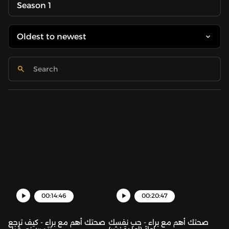
Season 1
00:14:46
00:20:47
صحتك أهم مع براء - حب نفسك
صحتك أهم مع براء - كيف ترجع