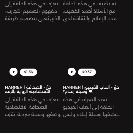
نستضيف في هذه الحلقة
نتعرّف في هذه الحلقة إلى
مع الأستاذ أحمد الخطيب،
مفهوم «تصميم التجارب»
مدير الإعلام والثقافة لدى
الذي يُعنى بتصميم طريقة
الهيئة الملكية للأفلام، وهي
تفاعلنا مع مختلف الأماكن،
هي مؤسسة أردنية حكومية،
كالمتاحف والمعارض ومدن
تأسست سنة ٢٠٠٣ بهدف
الملاهي.
تطوير صناعة الأفلام
الأردنية للتنافس عالميًا.
41:56
40:37
HARRER | حرِّر - ألعاب الفيديو:
HARRER | حرِّر - الصحافة
وسيلة إعلام؟ 👾
الاقتصادية: الرواية بالرقم
نعيد التعرف في هذه
نتعرّف في هذه الحلقة إلى
الحلقة إلى ألعاب الفيديو
الصحافة الاقتصادية
بوصفها وسيلة إعلام وليس
بوصفها وسيلة سردية، تقرّب
ترفيه فقط. ونسأل كيف
الرقم من القارئة والقارئ
تكون هذه الألعاب جزءًا من
من خلال سرده، وإيضاح