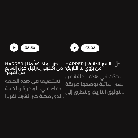
عبدالصمد على خلفية
الأخيرة، وأهمية إيجاد صوتنا
اتهامات بمعاداة السامية
الخاص في مجال الإعلام
روّجت لها وسائل إعلام
المتغيّر باستمرار.
بريطانية يمينية بعد إعادة
نشر عبدالصمد لتغريدة
إخبارية على موقع «إكس»
عقب أحداث السابع من
38:50
43:02
أكتوبر العام الماضي.
HARRER | حرِّر - السير الذاتية:
HARRER | حرِّر - ماذا تعلّمنا
من يروي لنا التاريخ؟
من أكاذيب إسرائيل حول السابع
من أكتوبر؟
نتحدّث في هذه الحلقة عن
نستضيف في هذه الحلقة
السير الذاتية بوصفها طريقة
دعاء علي، المحررة والكاتبة
لتوثيق التاريخ، ونتطرق إلى
لدى مجلة حبر. نشرت تقريرًا
تأثيرها على الخطاب
مؤخرًا بعنوان «زاكا» والإعلام
الإعلامي والسياسي، إضافة
الغربي: تحالفٌ صنعَ أكاذيب
إلى تأثر طريقة معالجتها من
السابع من أكتوبر. يشرح
قبل الأنماط الجديدة من
التقرير نشأة منظمة «زاكا»
الإعلام.
الإسرائيلية للبحث والإنقاذ،