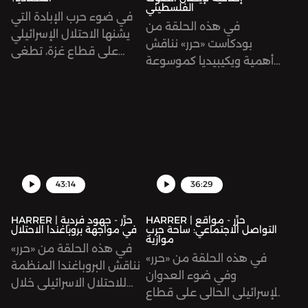
الفلسطيني
في ضوء حرب الإبادة التي
في هذه الحلقة من
يشنها الاحتلال الإسرائيلي
بودكاست «حرر» نناقش
على قطاع غزة، تطغى
أهمية ويكيبيديا كموسوعة
التغطية السياسية للأحداث
حرة ومصدر أساسي
على نشرات الأخبار.
للمعلومات حول القضية
الفلسطينية. كما نتعرف
على مجتمع ويكي فلسطين
وكيفية التطوع في فريق
التحرير لتقديم خطاب دقيق
حول فلسطين على
43:14
36:29
الموسوعة بالانجليزية
والعربية وغيرهما.
HARRER | حرِّر - مواقع
HARRER | حرِّر - جهود فردية
التواصل الاجتماعي: ساحة حرب
في مواجهة بروباغندا الاحتلال
موازية
في هذه الحلقة من «حرر»
في هذه الحلقة من «حرر»
نناقش البروباغندا المنظمة
وفي ضوء العدوان
للاحتلال الاسرائيلي خلال
الإسرائيلي الحالي على قطاع
العدوان المستمر على