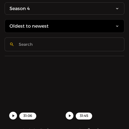
Season 4
31:06
31:45