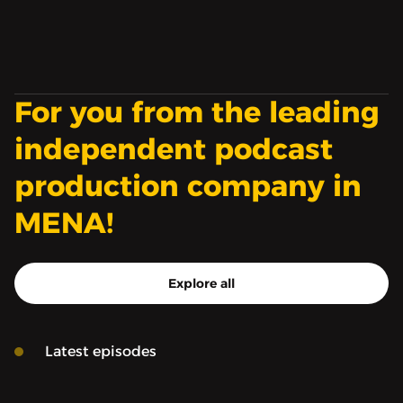
غزة، نناقش الأمان الرقمي
قطاع غزة وكيف يواجه
أثناء الحروب والتحقق من
المتحدثون الفلسطينيون
دقة المحتوى وأهمية
هذا الخطاب.
المتابعة والتوثيق
للانتهاكات الرقمية بحق
For you from the leading
المحتوى الفلسطيني.
independent podcast
production company in
MENA!
Explore all
Latest episodes