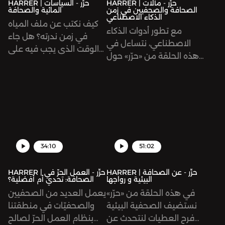
HARRER | حرِّر - مآلات
HARRER | حرِّر - السياسات
الصحافة والصحفيين في زمن
المائية والصحافة
الذكاء الاصطناعي
كيف نكتب عن ملف المياه
مع تطور أدوات الذكاء
في زمن ندرته؟ هل جاء
الاصطناعي، نتساءل في
الوقت الذي يجب فيه على
هذه الحلقة من «حرّر» حول
الجامعات أن تضيف خيار
تأثير هذا التطور على العمل
الصحافة البيئية والصحافة
الصحفي ونناقش مدى
المائية لباقي تخصصات
موضوعية برمجيات الذكاء
الصحافة؟ ما هي المصادر
الاصطناعي التي تستخدمها
التي نستقي منها
المؤسسات الصحفية، كما
المعلومات المتعلقة
نحاول الإجابة على السؤال:
بالمياه؟
كيف للصحفي أن يكون
34:10
51:02
صديقاً لهذه التكنولوجيا لا
ندّاً لها؟
HARRER | حرِّر - عن الصحافة
HARRER | حرِّر - العمل الحرّ في
البيئية و رواجها
الصحافة: تحدي أم أفضلية؟
في هذه الحلقة من «حرّر»
يعمل العديد من الصحفيين
نستضيف الصحفية البيئية
والصحفيّات في منطقتنا
فرح العطيات لنتحدث عن
بنظام العمل الحرّ لصالح