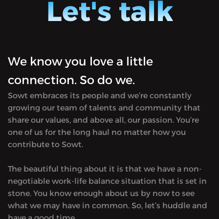
Let's talk
draini
consume all of this content without
consume
processing it. "Harrer" [Arabic for Edit or
process
Liberate] was created to reflect on the
Liberat
media cycle.Available only in Arabic.
media c
We know you love a little
connection. So do we.
Sowt embraces its people and we’re constantly
growing our team of talents and community that
share our values, and above all, our passion. You’re
one of us for the long haul no matter how you
contribute to Sowt.
The beautiful thing about it is that we have a non-
negotiable work-life balance situation that is set in
stone. You know enough about us by now to see
what we may have in common. So, let’s huddle and
have a good time.