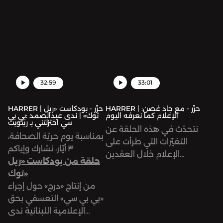
الصحافة البيئية وسياقها
مؤسسات صحفية محليّة
في الأردن، وكيف يطرح
ودوليّة.
الإعلام المشكلات البيئية و
قضايا التغيَّر المناخي في
منطقتنا العربية
32:59
33:01
HARRER | حرِّر - مع جاد غصن:
HARRER | حرِّر - بودكاست «ريل
الإعلام كما نعرفه اليوم
توك» | ندى عبدالصمد :بي بي
سي اختزلتني بـ ريتويت
نتحدّث في هذه الحلقة عن
بمناسبة يوم حريّة الصحافة،
التغيّرات التي طرأت على
٣ أيّار، نشارك وإياكم
الإعلام خلال العقدين
حلقة من بودكاست «ريل
الأخيرين واختلاف طريقة
توك»
التلاقي والتعاطي مع
من إنتاج «درج» حول إجراء
الجماهير. كما نمرّ على
«بي بي سي» التعسفي بحق
كيفية التعامل مع التغيّرات
الإعلامية اللبنانية ندى
التي نشهدها في السنوات