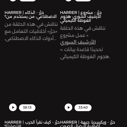
HARRER | حرِّر - مشروع
HARRER | حرِّر - الذكاء
الأرشيف السوري: هجوم
الاصطناعي: من يستخدم من؟
الغوطة الكيميائي
نناقش في هذه الحلقة من
نناقش في هذه الحلقة
«حرِّر» أخلاقيات التعامل مع
عمل مشروع «
أدوات الذكاء الاصطناعي،
الأرشيف السوري
تحديدًا في
»، تحديدًا قاعدة بيانات
هجوم الغوطة الكيميائي.
38:13
33:40
HARRER | حرِّر - ويكيبيديا: جبهة
HARRER | حرِّر - كيف نقرأ الحرب
إضافية لإيصال الصوت
اقتصاديًا؟