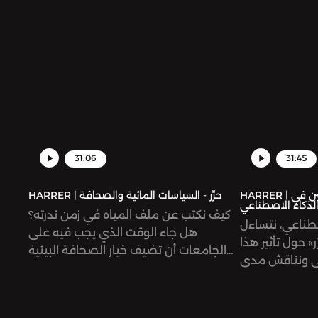
31:06
31:45
HARRER | حرِّر - مآلات الصحافة والصحفيين في
HARRER | حرِّر - السياسات المائية والصحافة
لذكاء الاصطناعي
كيف نكتب عن ملف المياه في زمن ندرته؟
صطناعي، نتساءل
هل جاء الوقت الذي يجب فيه على
 حول تأثير هذا
الجامعات أن تضيف خيار الصحافة البيئية
ي ونناقش مدى
والصحافة المائية لباقي تخصصات
لاصطناعي التي
الصحافة؟ ما هي المصادر التي نستقي
الصحفية، كما
منها المعلومات المتعلقة بالمياه؟
ل: كيف للصحفي