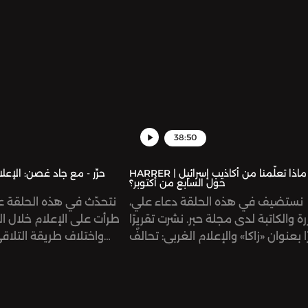
أن يكون صديقاً لهذه التكنولوج
38:50
HARRER | حرِّر - ماذا تعلّمنا من أكاذيب إسرائيل
حول السابع من أكتوبر؟
نستضيف في هذه الحلقة دعاء علي،
نتحدّث في هذه الحلقة عن 
ة والكاتبة لدى مجلة حبر. نشرت تقريرًا
طرأت على الإعلام خلال ال
 بعنوان «زاكا» والإعلام الغربي: تحالفٌ
واختلاف طريقة التلاق
أكاذيب السابع من أكتوبر. يشرح التقرير
الجماهير. كما نمرّ على ك
نشأة منظمة «زاكا» الإسرائيلية للبحث
التغيّرات التي نشهدها في ا
الإنقاذ، والتي كانت مسؤولة عن جمع
وأهمية إيجاد صوتنا 
الجثث بعد هجمات ٧ أكتوبر، ويوضّح التقرير
الإعلام المتغيّر باستمرار.