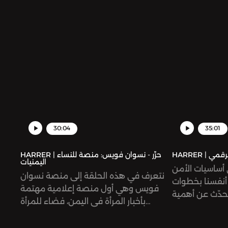
يمينية بعد إعادة نشر عبدالصمد لتغريدة
إخبارية على موقع «إكس» عقب أحداث
السابع من أكتوبر العام الماضي.
30:04
35:01
ن الرقمي
HARRER | حرِّر - نسوان فويس: منصة للنساء
اليمنيات
 أساسيات الأمن
نتعرف في هذه الحلقة إلى منصة نسوان
أنفسنا بخطوات
فويس وهي أول منصة إعلامية مهتمة
حدّث عن أهمية
بأخبار المرأة في اليمن، فضاء للمرأة
حة أمامنا اليوم
اليمنية، يناقش قضاياها، وينقل همومها،
صًا فيما يتعلق
ويحتفي بقصص نجاحها، ويناصر حقوقها.