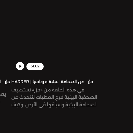
51:02
HARRER | حرِّر - عن الصحافة البيئية و رواجها
في هذه الحلقة من «حرّر» نستضيف
يعم
الصحفية البيئية فرح العطيات لنتحدث عن
ف
الصحافة البيئية وسياقها في الأردن، وكيف
يطرح الإعلام المشكلات البيئية و قضايا
التغيَّر المناخي في منطقتنا العربية