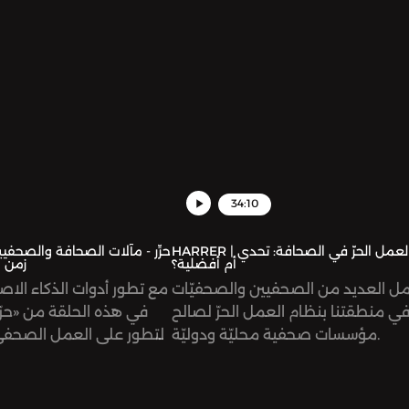
34:10
HARRER | حرِّر - العمل الحرّ في الصحافة: تحدي
أم أفضلية؟
زمن ا
ل العديد من الصحفيين والصحفيّات
مع تطور أدوات الذكاء الا
ي منطقتنا بنظام العمل الحرّ لصالح
في هذه الحلقة من «حرّر»
مؤسسات صحفية محليّة ودوليّة.
التطور على العمل الصحف
موضوعية برمجيات الذكاء ا
تستخدمها المؤسسات 
نحاول الإجابة على السؤا