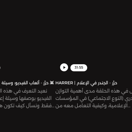
بخصوصيتنا ومعلوماتنا الشخصية.
31:55
HARRER | حرِّر - الجندر في الإعلام
HARRER | حرِّر - ألعاب الفيديو: وسيلة إعلام؟ 👾
 في هذه الحلقة مدى أهمية التوازن
نعيد التعرف في هذه ال
دري (النوع الاجتماعي) في المؤسسات
الفيديو بوصفها وسيلة إع
الإعلامية، وكيفية التعامل معه من
فقط. ونسأل كيف تكون هذه
منطلق أكثر اتزانًا ووعيًا لنحقق الهدف
من أجندة مدروسة، ونطّلع ع
منشود منه، وبشكل يُعنى بالمضمون
لاستخداماتها السياسية عب
والكيفية أكثر من الأرقام والمسميات.
آلية بنائها بطريقة تخاط