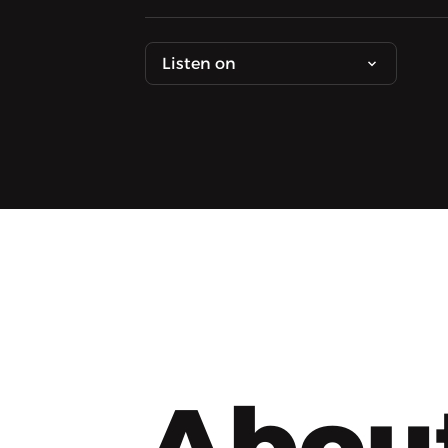
Listen on
Abou