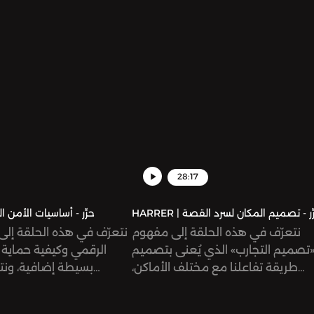
ها في تلفيق ونشر ادّعاءات وشهادات
مفبركة حول ما وقع.
28:17
HARRER | حرِّر - أساسيات الأم
نتعرّف في هذه الحلقة إلى مفهوم
نتعرّف في هذه الحلقة إلى
تصميم التجارب» الذي يُعنى بتصميم
الرقمي وكيفية حماية 
طريقة تفاعلنا مع مختلف الأماكن،
بسيطة إضافية، ونت
كالمتاحف والمعارض ومدن الملاهي.
التعامل مع الأدوات المتا
بحكمة أكثر، خصو