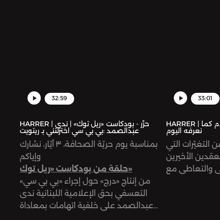
يا لا ندّاً لها؟
32:59
33:01
HARRER | حرِّر - مع جاد غصن: الإعلام كما
HARRER | حرِّر - بودكاست «ريل توك» | ندى
نعرفه اليوم
عبدالصمد :بي بي سي اختزلتني بـ ريتويت
التغيّرات التي
بمناسبة يوم حريّة الصحافة، ٣ أيّار، نشارك
عقدين الأخيرين
وإياكم
ي والتعاطي مع
حلقة من بودكاست «ريل توك»
يفية التعامل مع
من إنتاج «درج» حول إجراء «بي بي سي»
لسنوات الأخيرة،
التعسفي بحق الإعلامية اللبنانية ندى
الخاص في مجال
عبدالصمد على خلفية اتهامات بمعاداة
السامية روّجت لها وسائل إعلام بريطانية