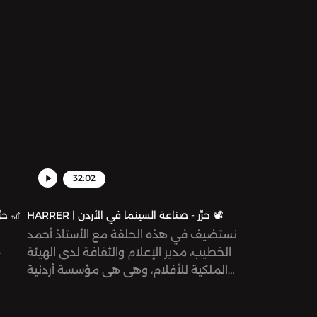
دور
32:02
HARRER | حرِّر - صناعة السينما في الأردن 📽
HARRER | حرِّر - تصميم المكان لسرد القصة 🎢
نستضيف في هذه الحلقة مع الأستاذ أحمد
الخطيب، مدير الإعلام والثقافة لدى الهيئة
«
الملكية للأفلام، وهي هي مؤسسة أردنية
حكومية، تأسست سنة ٢٠٠٣ بهدف تطوير
صناعة الأفلام الأردنية للتنافس عالميًا.