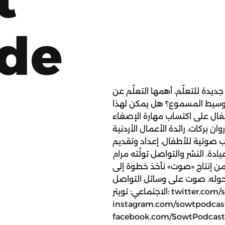
ode
جديدة للتعلّم، أهمها التعلّم عن
ر الوسيط المسموع؟ هل يمكن لهذا
أطفال على اكتساب مهارة الإصغاء
وان بركات، رائدة الأعمال الأردنية
تب صوتية للأطفال. إعداد وتقديم
ادة. النشر والتواصل تولّته مرام
» من إنتاج «صوت» نأخذ خطوة إلى
ور حوله. صوت على وسائل التواصل
الاجتماعي: تويتر: twitter.com/sowt إنستجرام:
instagram.com/sowtpodca فيسبوك:
facebook.com/SowtPodca للانضمام إلى عضويّة صوت بلس