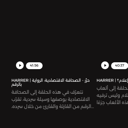
41:56
40:37
HARRER | حرِّر - الصحافة الاقتصادية: الرواية
بالرقم
حلقة إلى ألعاب
نتعرّف في هذه الحلقة إلى الصحافة
لام وليس ترفيه
الاقتصادية بوصفها وسيلة سردية، تقرّب
 الألعاب جزءًا
الرقم من القارئة والقارئ من خلال سرده،
لى أبرز الأمثلة
وإيضاح سياقه وتحليله، كما نحلّل مدى
ر التاريخ، وعلى
الإقبال على هذا النوع من الصحافة في
ب العقل الباطن
المنطقة العربية. نتحدث إلى الصحفي