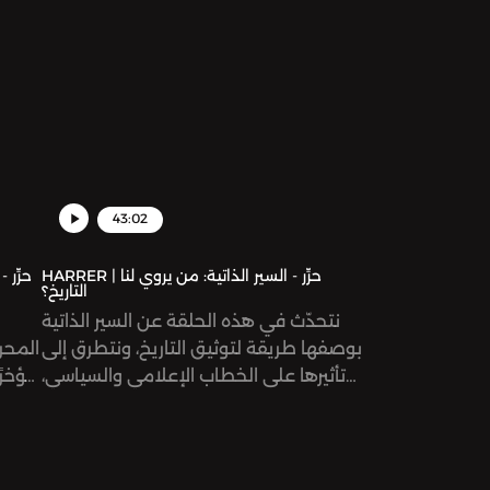
43:02
HARRER | حرِّر - السير الذاتية: من يروي لنا
التاريخ؟
نتحدّث في هذه الحلقة عن السير الذاتية
بوصفها طريقة لتوثيق التاريخ، ونتطرق إلى
المحرر
تأثيرها على الخطاب الإعلامي والسياسي،
مؤخرًا
إضافة إلى تأثر طريقة معالجتها من قبل
صنعَ 
الأنماط الجديدة من الإعلام.
و