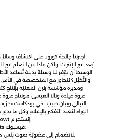
أجبرتنا جائحة كورونا على اكتشاف وسائل 
بُعد عبر الإنترنت. ولكن ماذا عن التعلّم عب
الوسيط أن يوّفر لنا وسيلة بديلة تُساعد ال
والتَّخيُّل؟ نتحاور مع المتخصصة في الأمر، ر
ومديرة مؤسَسة رنين المعنيّة بإنتاج ك
عروة عيادة وتالا العيسى، مونتاج عروة عي
النبالي وبيان حبيب. في بودكاست «حرِّر
الوراء لنعيد التفكير بالإعلام وكل ما يد
sts
sts