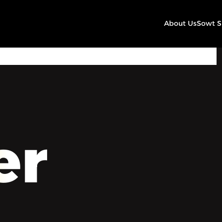
About Us
Sowt 
00:00
Play
Mute
Settings
er