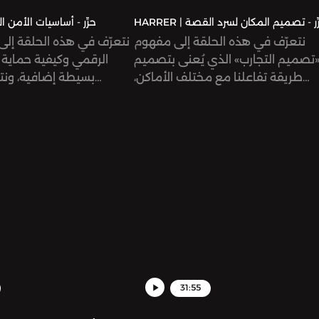
HARRER | حرِّر - أساسيات الأم
نتعرّف في هذه الحلقة إلى مفهوم
نتعرّف في هذه الحلقة إلى
تصميم التجارب» الذي يُعنى بتصميم
الرقمي وكيفية حماية 
طريقة تفاعلنا مع مختلف الأماكن،
بسيطة إضافية، ونت
كالمتاحف والمعارض ومدن الملاهي.
التعامل مع الأدوات المتا
بحكمة أكثر، خصو
بخصوصيتنا ومعلوماتنا الشخصية.
31:55