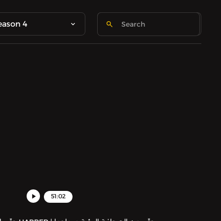
eason 4
51:02