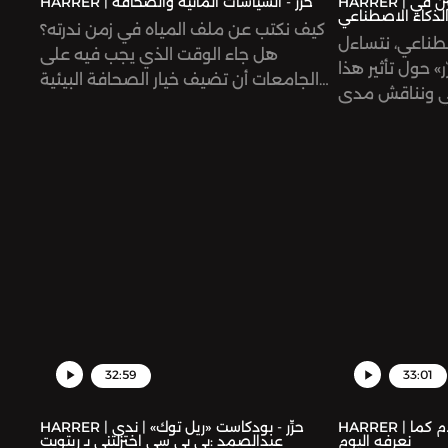
HARRER | حرِّر - مآلات الصحافة والصحفيين في
HARRER | حرِّر - السياسات المائية والصحافة
لذكاء الاصطناعي
كيف نكتب عن ملف المياه في زمن ندرته؟
صطناعي، نتساءل
هل جاء الوقت الذي يجب فيه على
 حول تأثير هذا
الجامعات أن تضيف خيار الصحافة البيئية
ي ونناقش مدى
والصحافة المائية لباقي تخصصات
لاصطناعي التي
الصحافة؟ ما هي المصادر التي نستقي
الصحفية، كما
منها المعلومات المتعلقة بالمياه؟
ل: كيف للصحفي
يا لا ندّاً لها؟
32:59
33:01
HARRER | حرِّر - مع جاد غصن: الإعلام كما
HARRER | حرِّر - بودكاست «ريل توك» | ندى
نعرفه اليوم
عبدالصمد :بي بي سي اختزلتني بـ ريتويت