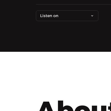
Listen on
Abou