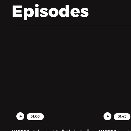
Episodes
31:06
31:45