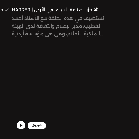
HARRER | حرِّر - صناعة السينما في الأردن 📽
HARRER | حرِّر - تصميم المكان لسرد القصة 🎢
نستضيف في هذه الحلقة مع الأستاذ أحمد
الخطيب، مدير الإعلام والثقافة لدى الهيئة
«
الملكية للأفلام، وهي هي مؤسسة أردنية
حكومية، تأسست سنة ٢٠٠٣ بهدف تطوير
صناعة الأفلام الأردنية للتنافس عالميًا.
34:44