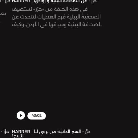
HARRER | حرِّر - عن الصحافة البيئية و رواجها
في هذه الحلقة من «حرّر» نستضيف
يعم
الصحفية البيئية فرح العطيات لنتحدث عن
ف
الصحافة البيئية وسياقها في الأردن، وكيف
يطرح الإعلام المشكلات البيئية و قضايا
التغيَّر المناخي في منطقتنا العربية
43:02
HARRER | حرِّر - السير الذاتية: من يروي لنا
التاريخ؟