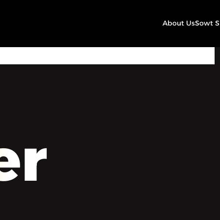
About Us
Sowt 
00:00
Play
Mute
Settings
er