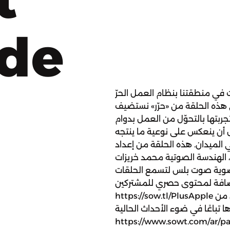
ode
في منطقتنا بنظام العمل الحرّ
هذه الحلقة من «حرّر» نستضيف
جربتها بالتحوّل من العمل بدوام
ال أن ينعكس على نوعية ما ينتجه
 الميدان. هذه الحلقة من إعداد
لد، الهندسة الصوتية محمد خريزات
عضوية صوت بلس لتسمع الحلقات
إضافة لمحتوى حصري للمشتركين:
https://sow.tl/PlusApple ندعوكم للإصغاء إلى أصوات من فلسطين من
 تباعًا في ضوء الأحداث الحالية:
https://www.sowt.co تابعوا صوت على: النشرة البريدية: