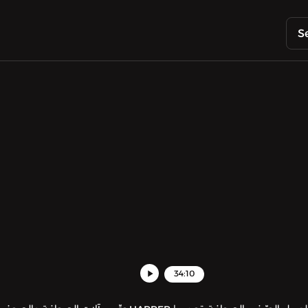
S
34:10