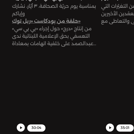
التغيّرات التي
بمناسبة يوم حريّة الصحافة، ٣ أيّار، نشارك
عقدين الأخيرين
وإياكم
ي والتعاطي مع
حلقة من بودكاست «ريل توك»
يفية التعامل مع
من إنتاج «درج» حول إجراء «بي بي سي»
لسنوات الأخيرة،
التعسفي بحق الإعلامية اللبنانية ندى
الخاص في مجال
عبدالصمد على خلفية اتهامات بمعاداة
السامية روّجت لها وسائل إعلام بريطانية
يمينية بعد إعادة نشر عبدالصمد لتغريدة
إخبارية على موقع «إكس» عقب أحداث
السابع من أكتوبر العام الماضي.
30:04
35:01