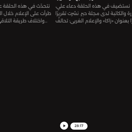
نستضيف في هذه الحلقة دعاء علي،
نتحدّث في هذه الحلقة عن 
ة والكاتبة لدى مجلة حبر. نشرت تقريرًا
طرأت على الإعلام خلال ال
 بعنوان «زاكا» والإعلام الغربي: تحالفٌ
واختلاف طريقة التلاق
أكاذيب السابع من أكتوبر. يشرح التقرير
الجماهير. كما نمرّ على ك
نشأة منظمة «زاكا» الإسرائيلية للبحث
التغيّرات التي نشهدها في ا
الإنقاذ، والتي كانت مسؤولة عن جمع
وأهمية إيجاد صوتنا 
الجثث بعد هجمات ٧ أكتوبر، ويوضّح التقرير
الإعلام المتغيّر باستمرار.
ها في تلفيق ونشر ادّعاءات وشهادات
مفبركة حول ما وقع.
28:17