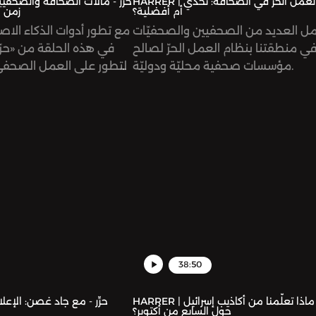
HARRER | حرِّر - العمل الحرّ في الصحافة: تحدي
أم أفضلية؟
زمن ا
ل العديد من الصحفيين والصحفيّات
مع تطور أدوات الذكاء الا
ي منطقتنا بنظام العمل الحرّ لصالح
في هذه الحلقة من «حرّر»
مؤسسات صحفية محليّة ودوليّة.
التطور على العمل الصحف
موضوعية برمجيات الذكاء ا
تستخدمها المؤسسات 
نحاول الإجابة على السؤا
أن يكون صديقاً لهذه التكنولوج
38:50
HARRER | حرِّر - ماذا تعلّمنا من أكاذيب إسرائيل
حول السابع من أكتوبر؟