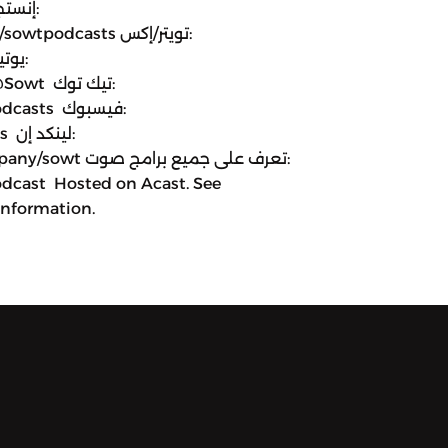
m.com/sowtpodcasts
om/@Sowt
tpodcasts
sts
.com/company/sowt
dcast Hosted on Acast. See
information.