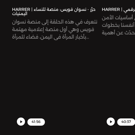
ن الرقمي
HARRER | حرِّر - نسوان فويس: منصة للنساء
اليمنيات
 أساسيات الأمن
نتعرف في هذه الحلقة إلى منصة نسوان
أنفسنا بخطوات
فويس وهي أول منصة إعلامية مهتمة
حدّث عن أهمية
بأخبار المرأة في اليمن، فضاء للمرأة
حة أمامنا اليوم
اليمنية، يناقش قضاياها، وينقل همومها،
صًا فيما يتعلق
ويحتفي بقصص نجاحها، ويناصر حقوقها.
41:56
40:37