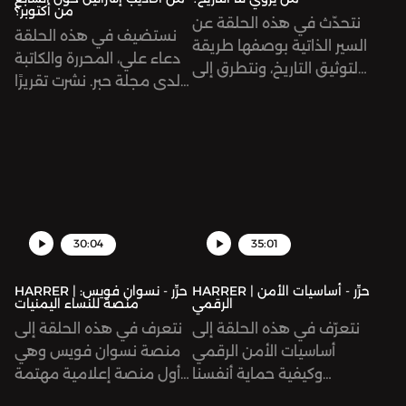
من أكتوبر؟
نتحدّث في هذه الحلقة عن
نستضيف في هذه الحلقة
السير الذاتية بوصفها طريقة
دعاء علي، المحررة والكاتبة
لتوثيق التاريخ، ونتطرق إلى
لدى مجلة حبر. نشرت تقريرًا
تأثيرها على الخطاب
مؤخرًا بعنوان «زاكا» والإعلام
الإعلامي والسياسي، إضافة
الغربي: تحالفٌ صنعَ أكاذيب
إلى تأثر طريقة معالجتها من
السابع من أكتوبر. يشرح
قبل الأنماط الجديدة من
التقرير نشأة منظمة «زاكا»
الإعلام.
الإسرائيلية للبحث والإنقاذ،
والتي كانت مسؤولة عن
جمع الجثث بعد هجمات ٧
30:04
35:01
أكتوبر، ويوضّح التقرير دورها
في تلفيق ونشر ادّعاءات
HARRER | حرِّر - أساسيات الأمن
HARRER | حرِّر - نسوان فويس:
الرقمي
منصة للنساء اليمنيات
وشهادات مفبركة حول ما
نتعرّف في هذه الحلقة إلى
نتعرف في هذه الحلقة إلى
وقع.
أساسيات الأمن الرقمي
منصة نسوان فويس وهي
وكيفية حماية أنفسنا
أول منصة إعلامية مهتمة
بخطوات بسيطة إضافية،
بأخبار المرأة في اليمن،