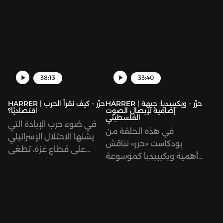
38:13
33:40
HARRER | حرِّر - ويكيبيديا: جبهة
HARRER | حرِّر - كيف نقرأ الحرب
إضافية لإيصال الصوت
اقتصاديًا؟
الفلسطيني
في ضوء حرب الإبادة التي
في هذه الحلقة من
يشنها الاحتلال الإسرائيلي
بودكاست «حرر» نناقش
على قطاع غزة، تطغى
أهمية ويكيبيديا كموسوعة
التغطية السياسية للأحداث
حرة ومصدر أساسي
على نشرات الأخبار.
للمعلومات حول القضية
الفلسطينية. كما نتعرف
على مجتمع ويكي فلسطين
وكيفية التطوع في فريق