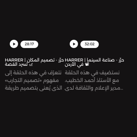
ونتحدّث عن أهمية التعامل
فضاء للمرأة اليمنية، يناقش
مع الأدوات المتاحة أمامنا
قضاياها، وينقل همومها،
اليوم بحكمة أكثر، خصوصًا
ويحتفي بقصص نجاحها،
فيما يتعلق بخصوصيتنا
ويناصر حقوقها.
ومعلوماتنا الشخصية.
28:17
32:02
HARRER | حرِّر - صناعة السينما
HARRER | حرِّر - تصميم المكان
في الأردن 📽
لسرد القصة 🎢
نستضيف في هذه الحلقة
نتعرّف في هذه الحلقة إلى
مع الأستاذ أحمد الخطيب،
مفهوم «تصميم التجارب»
مدير الإعلام والثقافة لدى
الذي يُعنى بتصميم طريقة
الهيئة الملكية للأفلام، وهي
تفاعلنا مع مختلف الأماكن،
هي مؤسسة أردنية حكومية،
كالمتاحف والمعارض ومدن
تأسست سنة ٢٠٠٣ بهدف
الملاهي.
تطوير صناعة الأفلام
الأردنية للتنافس عالميًا.