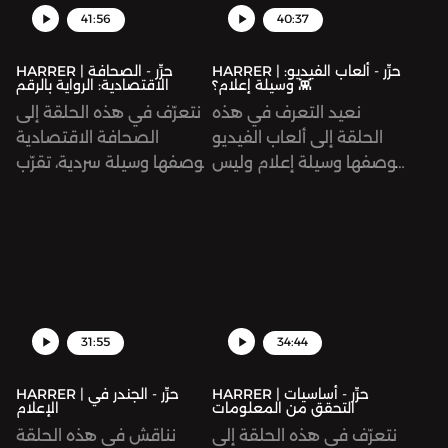
41:56
40:37
HARRER | حرِّر - ألعاب الفيديو:
HARRER | حرِّر - الصحافة
وسيلة إعلام؟ 👾
الاقتصادية: الرواية بالرقم
نعيد التعرف في هذه
نتعرّف في هذه الحلقة إلى
الحلقة إلى ألعاب الفيديو
الصحافة الاقتصادية
بوصفها وسيلة إعلام وليس
بوصفها وسيلة سردية، تقرّب
ترفيه فقط. ونسأل كيف
الرقم من القارئة والقارئ
تكون هذه الألعاب جزءًا من
من خلال سرده، وإيضاح
أجندة مدروسة، ونطّلع على
سياقه وتحليله، كما نحلّل
أبرز الأمثلة لاستخداماتها
مدى الإقبال على هذا النوع
السياسية عبر التاريخ، وعلى
من الصحافة في المنطقة
آلية بنائها بطريقة تخاطب
العربية. نتحدث إلى الصحفي
العقل الباطن والنزعات
الاقتصادي محمد خبيصة،
31:55
34:44
الغريزية للعقل البشري.
مؤسس منصة «المنقبون»
المتخصصة بالأخبار
HARRER | حرِّر - أساسيات
HARRER | حرِّر - الجندر في
التحقق من المعلومات
الإعلام
الاقتصادية.
نتعرّف في هذه الحلقة إلى
نناقش في هذه الحلقة