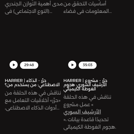
أساسيات التحقق من
مدى أهمية التوازن الجندري
المعلومات في فضاء
(النوع الاجتماعي) في
الإنترنت وأهمية التشكيك
المؤسسات الإعلامية،
في ما نرى اليوم، خصوصًا
وكيفية التعامل معه من
في ظل انتشار أدوات الذكاء
منطلق أكثر اتزانًا ووعيًا
الاصطناعي واستخداماتها.
لنحقق الهدف المنشود منه،
وبشكل يُعنى بالمضمون
والكيفية أكثر من الأرقام
والمسميات.
29:48
35:03
HARRER | حرِّر - مشروع
HARRER | حرِّر - الذكاء
الأرشيف السوري: هجوم
الاصطناعي: من يستخدم من؟
الغوطة الكيميائي
نناقش في هذه الحلقة من
نناقش في هذه الحلقة
«حرِّر» أخلاقيات التعامل مع
عمل مشروع «
أدوات الذكاء الاصطناعي،
الأرشيف السوري
تحديدًا في
»، تحديدًا قاعدة بيانات
هجوم الغوطة الكيميائي.